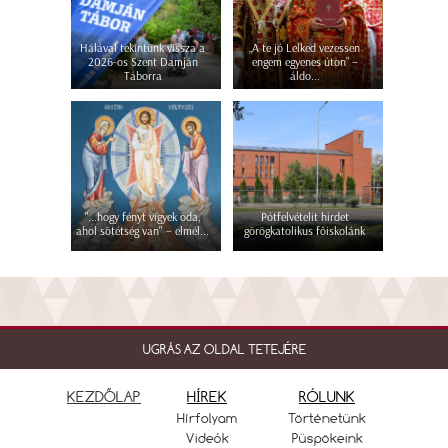
Hálával tekintünk vissza a
„A te jó Lelked vezessen
2026-os Szent Damján
engem egyenes úton” –
Táborra
áldo...
"...hogy fényt vigyek oda,
Pótfelvételit hirdet
ahol sötétség van" – elmél...
görögkatolikus főiskolánk
UGRÁS AZ OLDAL TETEJÉRE
KEZDŐLAP
HÍREK
RÓLUNK
Hírfolyam
Történetünk
Videók
Püspökeink