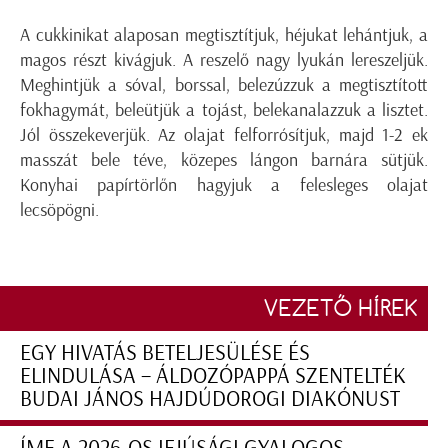
A cukkinikat alaposan megtisztítjuk, héjukat lehántjuk, a
magos részt kivágjuk. A reszelő nagy lyukán lereszeljük.
Meghintjük a sóval, borssal, belezúzzuk a megtisztított
fokhagymát, beleütjük a tojást, belekanalazzuk a lisztet.
Jól összekeverjük. Az olajat felforrósítjuk, majd 1-2 ek
masszát bele téve, közepes lángon barnára sütjük.
Konyhai papírtörlőn hagyjuk a felesleges olajat
lecsöpögni.
VEZETŐ HÍREK
EGY HIVATÁS BETELJESÜLÉSE ÉS
ELINDULÁSA – ÁLDOZÓPAPPÁ SZENTELTÉK
BUDAI JÁNOS HAJDÚDOROGI DIAKÓNUST
ÍME A 2026-OS IFJÚSÁGI GYALOGOS