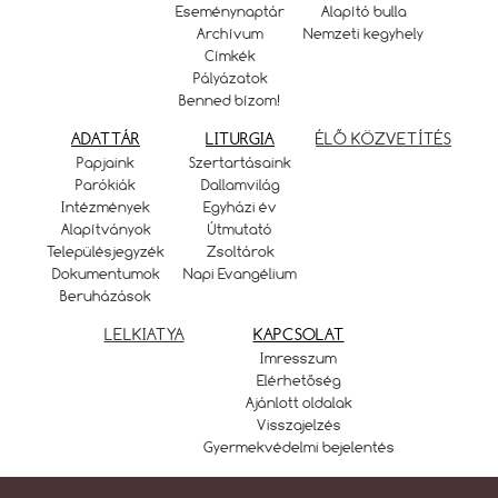
Eseménynaptár
Alapító bulla
Archívum
Nemzeti kegyhely
Címkék
Pályázatok
Benned bízom!
ADATTÁR
LITURGIA
ÉLŐ KÖZVETÍTÉS
Papjaink
Szertartásaink
Parókiák
Dallamvilág
Intézmények
Egyházi év
Alapítványok
Útmutató
Településjegyzék
Zsoltárok
Dokumentumok
Napi Evangélium
Beruházások
LELKIATYA
KAPCSOLAT
Imresszum
Elérhetőség
Ajánlott oldalak
Visszajelzés
Gyermekvédelmi bejelentés