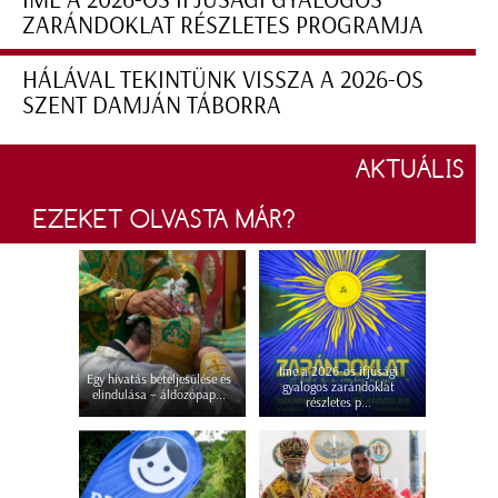
ZARÁNDOKLAT RÉSZLETES PROGRAMJA
HÁLÁVAL TEKINTÜNK VISSZA A 2026-OS
SZENT DAMJÁN TÁBORRA
AKTUÁLIS
EZEKET OLVASTA MÁR?
Íme a 2026-os ifjúsági
Egy hivatás beteljesülése és
gyalogos zarándoklat
elindulása – áldozópap...
részletes p...