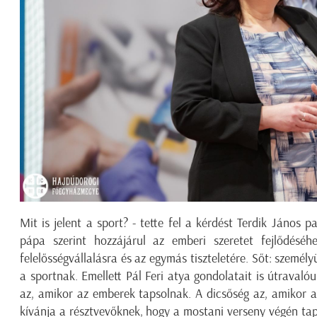
Mit is jelent a sport? - tette fel a kérdést Terdik János pa
pápa szerint hozzájárul az emberi szeretet fejlődéséh
felelősségvállalásra és az egymás tiszteletére. Sőt: személy
a sportnak. Emellett Pál Feri atya gondolatait is útravalóul
az, amikor az emberek tapsolnak. A dicsőség az, amikor 
kívánja a résztvevőknek, hogy a mostani verseny végén ta