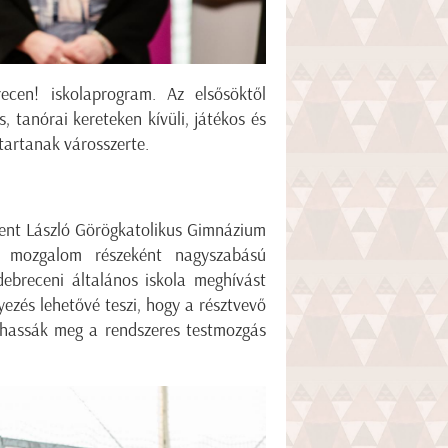
ecen! iskolaprogram. Az elsősöktől
, tanórai kereteken kívüli, játékos és
tartanak városszerte.
nt László Görögkatolikus Gimnázium
a mozgalom részeként nagyszabású
debreceni általános iskola meghívást
ezés lehetővé teszi, hogy a résztvevő
lhassák meg a rendszeres testmozgás