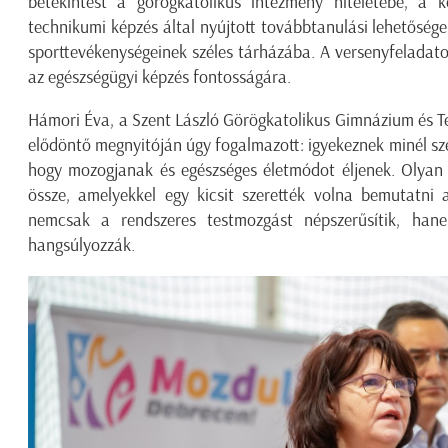
betekintést a görögkatolikus intézmény hitéletébe, a 
technikumi képzés által nyújtott továbbtanulási lehetősége
sporttevékenységeinek széles tárházába. A versenyfeladatok
az egészségügyi képzés fontosságára.
Hámori Éva, a Szent László Görögkatolikus Gimnázium és T
elődöntő megnyitóján úgy fogalmazott: igyekeznek minél sz
hogy mozogjanak és egészséges életmódot éljenek. Olyan j
össze, amelyekkel egy kicsit szerették volna bemutatni a
nemcsak a rendszeres testmozgást népszerűsítik, hane
hangsúlyozzák.