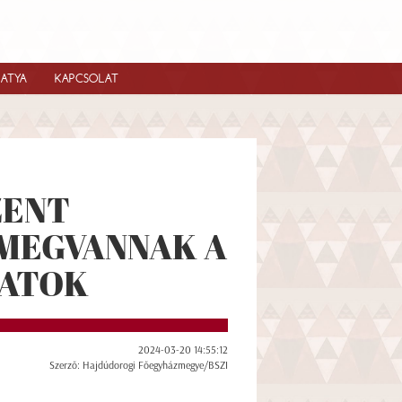
IATYA
KAPCSOLAT
ZENT
 MEGVANNAK A
PATOK
2024-03-20 14:55:12
Szerző: Hajdúdorogi Főegyházmegye/BSZI