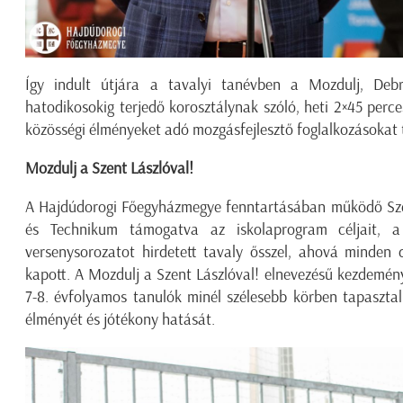
Így indult útjára a tavalyi tanévben a Mozdulj, Debr
hatodikosokig terjedő korosztálynak szóló, heti 2×45 perces
közösségi élményeket adó mozgásfejlesztő foglalkozásokat 
Mozdulj a Szent Lászlóval!
A Hajdúdorogi Főegyházmegye fenntartásában működő Sze
és Technikum támogatva az iskolaprogram céljait, 
versenysorozatot hirdetett tavaly ősszel, ahová minden 
kapott. A Mozdulj a Szent Lászlóval! elnevezésű kezdemény
7-8. évfolyamos tanulók minél szélesebb körben tapaszta
élményét és jótékony hatását.