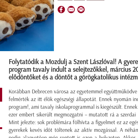
Folytatódik a Mozdulj a Szent Lászlóval! A gyere
program tavaly indult a selejtezőkkel, március 2
elődöntőket és a döntőt a görögkatolikus intéz
Korábban Debrecen városa az egyetemmel együttműködve ké
felmérték az itt élők egészségi állapotát. Ennek nyomán i
program!, ami tavaly iskolaprogrammal is kiegészült. Ennek
ezer embert sikerült megmozgatni – mutatott rá a szerdai
Mint jelezte: sok problémára fölhívta a figyelmet ez az egés
gyerekek kevés időt töltenek az aktív mozgással. A néhány
pedig alapvetően még rontott is ezen a helyzeten. Akkor 