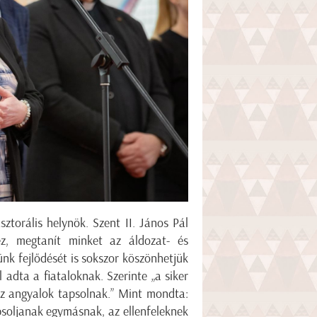
sztorális helynök. Szent II. János Pál
ez, megtanít minket az áldozat- és
ünk fejlődését is sokszor köszönhetjük
 adta a fiataloknak. Szerinte „a siker
az angyalok tapsolnak.” Mint mondta:
psoljanak egymásnak, az ellenfeleknek