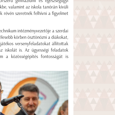
korszerű gimnáziumi és egészségügyi
kbe, valamint az iskola tanórán kívüli
 révén szeretnék felhívni a figyelmet
echnikum intézményvezetője a szerdai
élesebb körben ösztönözni a diákokat,
átékos versenyfeladatokat állítottak
z iskolát is. Az ügyességi feladatok
m a közösségépítés fontosságát is