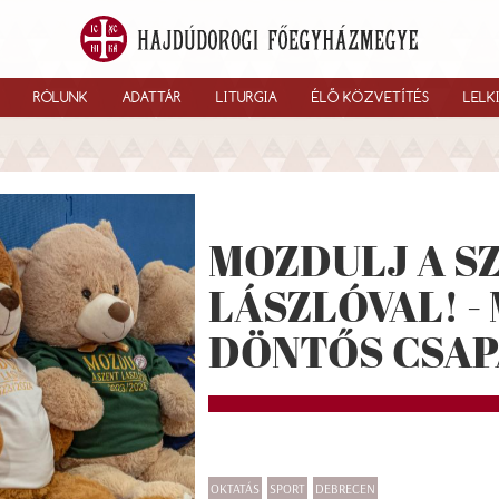
RÓLUNK
ADATTÁR
LITURGIA
ÉLŐ KÖZVETÍTÉS
LELK
MOZDULJ A S
LÁSZLÓVAL! -
DÖNTŐS CSA
OKTATÁS
SPORT
DEBRECEN