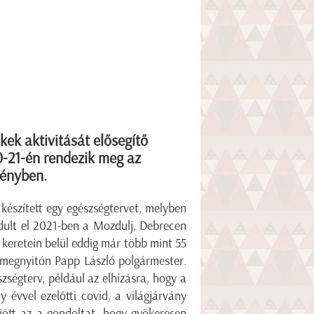
kek aktivitását elősegítő
0-21-én rendezik meg az
ményben.
szített egy egészségtervet, melyben
ndult el 2021-ben a Mozdulj, Debrecen
 keretein belül eddig már több mint 55
 megnyitón Papp László polgármester.
zségterv, például az elhízásra, hogy a
 évvel ezelőtti covid, a világjárvány
jött az a gondoltat, hogy gyökeresen