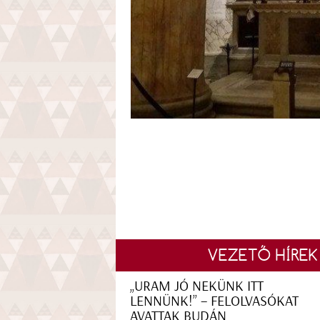
VEZETŐ HÍREK
„URAM JÓ NEKÜNK ITT
LENNÜNK!” – FELOLVASÓKAT
AVATTAK BUDÁN