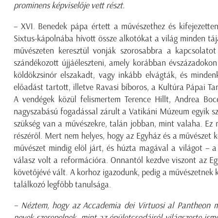
prominens képviselője vett részt.
– XVI. Benedek pápa értett a művészethez és kifejezette
Sixtus-kápolnába hívott össze alkotókat a világ minden tájá
művészeten keresztül vonják szorosabbra a kapcsolatot
szándékozott újjáéleszteni, amely korábban évszázadokon 
köldökzsinór elszakadt, vagy inkább elvágták, és mindenk
előadást tartott, illetve Ravasi bíboros, a Kultúra Pápai 
A vendégek közül felismertem Terence Hillt, Andrea Boce
nagyszabású fogadással zárult a Vatikáni Múzeum egyik s
szükség van a művészekre, talán jobban, mint valaha. Ez r
részéről. Mert nem helyes, hogy az Egyház és a művészet 
művészet mindig elöl járt, és húzta magával a világot – 
válasz volt a reformációra. Onnantól kezdve viszont az 
követőjévé vált. A korhoz igazodunk, pedig a művészetnek k
találkozó legfőbb tanulsága.
– Néztem, hogy az Accademia dei Virtuosi al Pantheon me
nevek szerepelnek, mint az épületcsodáiról világszerte ism