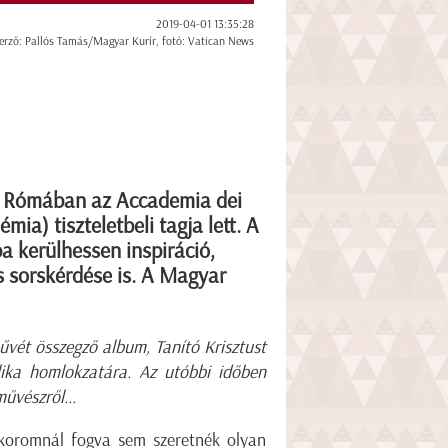
2019-04-01 13:35:28
erző: Pallós Tamás/Magyar Kurír, fotó: Vatican News
, Rómában az Accademia dei
ia) tiszteletbeli tagja lett. A
ba kerülhessen inspiráció,
s sorskérdése is. A Magyar
művét összegző album, Tanító Krisztust
lika homlokzatára. Az utóbbi időben
űvészről...
koromnál fogva sem szeretnék olyan