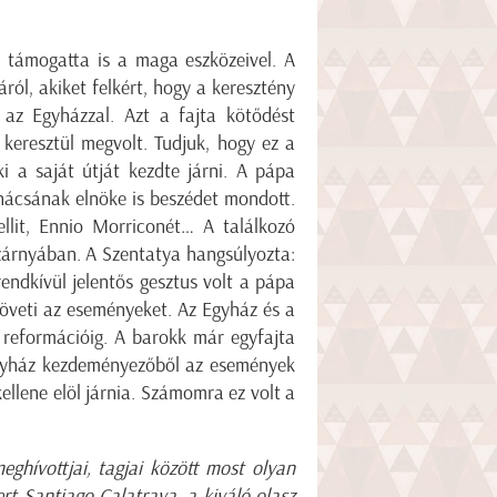
n támogatta is a maga eszközeivel. A
ról, akiket felkért, hogy a keresztény
 az Egyházzal. Azt a fajta kötődést
keresztül megvolt. Tudjuk, hogy ez a
i a saját útját kezdte járni. A pápa
Tanácsának elnöke is beszédet mondott.
llit, Ennio Morriconét… A találkozó
zárnyában. A Szentatya hangsúlyozta:
endkívül jelentős gesztus volt a pápa
követi az eseményeket. Az Egyház és a
a reformációig. A barokk már egyfajta
Egyház kezdeményezőből az események
ellene elöl járnia. Számomra ez volt a
ghívottjai, tagjai között most olyan
ert Santiago Calatrava, a kiváló olasz