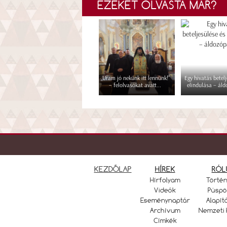
EZEKET OLVASTA MÁR?
„Uram jó nekünk itt lennünk!”
Egy hivatás betelj
– felolvasókat avatt...
elindulása – áld
KEZDŐLAP
HÍREK
RÓL
Hírfolyam
Törté
Videók
Püspö
Eseménynaptár
Alapít
Archívum
Nemzeti 
Címkék