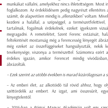
munkákat vállalni, amelyekhez nincs ihletettségem. Most 
foglalkozom. Az érdeklődésem pedig nagyrészt ellentétes 
számít, de alapvetően mindig is „ellenzékben” voltam. Mive
kezdeni a halállal, a szépséggel, a természetfelettiv
tartalmak, fogalmak érdekelnek, ezeket igyekszem vizuál
megragadni. A remetelétet, Szent Ferenc extázisát, hal
feltekintését mostanság még a ferencesség lényegét ábrázol
még ezeket az összefüggéseket hangsúlyozták, nekik ke
tevékenysége, viszonya a természettel. Számomra ezért a
érdekes igazán, amikor Ferencet mindig vívódásban,
ábrázolták.
– Ezek szerint az utóbbi években is marad kizárólagosan a 
– Az emberi élet, az alkotóidő túl rövid ahhoz, hogy ol
széttördelik az embert. Az izgat, ami összesűrít, egy
lényegtelentől.
– 2016-ban a Római Magyar Akadémián volt egy szerzői