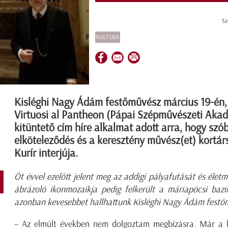
Sz
KULTÚRA
Kisléghi Nagy Ádám festőművész március 19-én
Virtuosi al Pantheon (Pápai Szépművészeti Akadém
kitüntető cím híre alkalmat adott arra, hogy szó
elköteleződés és a keresztény művész(et) kortár
Kurír interjúja.
Öt évvel ezelőtt jelent meg az addigi pályafutását és élet
ábrázoló ikonmozaikja pedig felkerült a máriapócsi bazi
azonban kevesebbet hallhattunk Kisléghi Nagy Ádám festőm
– Az elmúlt években nem dolgoztam megbízásra. Már a 