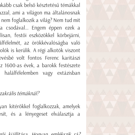
inkább csak belső késztetésű témákkal
azzal, ami a világon ma általánosnak
l nem foglalkozik a világ? Nem tud mit
el, a csodával… Engem éppen ezek a
isan, festői eszközökkel körbejárni,
álfélelmét, az örökkévalóságba való
ók is kerülik. A régi alkotók viszont
vésbé volt fontos Ferenc karitászi
z 1600-as évek, a barokk festészete
 halálfélelemben vagy extázisban
szakrális témáknál?
yan kitérőkkel foglalkozzak, amelyek
esít, és a lényegeset elválasztja a
 kiállítása. Hogyan emlékszik rá?