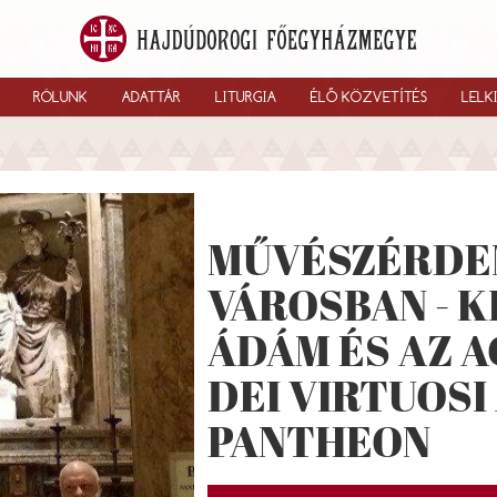
RÓLUNK
ADATTÁR
LITURGIA
ÉLŐ KÖZVETÍTÉS
LELK
MŰVÉSZÉRDE
VÁROSBAN - K
ÁDÁM ÉS AZ 
DEI VIRTUOSI
PANTHEON