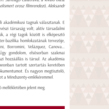
 elismert orosz filmrendező, Aleksandr
eli akadémikusi tagnak választanak. E
vészi társaság volt; aktív társadalmi
ük, a régi tagok között is elképesztő
er-bazilika homlokzatának tervezője,
ni, Borromini, Velázquez, Canova…
Úgy gondolom, elsősorban szakmai
szi hozzáállás is társul. Az akadémia
eonban tartott szertartás keretében
dokumentumot. És nagyon megtisztelő,
ntet a Mindszenty-emlékéremmel.
 mellékletében jelent meg.