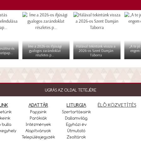
Íme a 2026-os ifjúsági
Hálával tekintünk vissza a
„A te jó
esülése és
gyalogos zarándoklat
2026-os Szent Damján
engem 
ozópap...
részletes p...
Táborra
UGRÁS AZ OLDAL TETEJÉRE
UNK
ADATTÁR
LITURGIA
ÉLŐ KÖZVETÍTÉS
netünk
Papjaink
Szertartásaink
keink
Parókiák
Dallamvilág
ó bulla
Intézmények
Egyházi év
kegyhely
Alapítványok
Útmutató
Településjegyzék
Zsoltárok