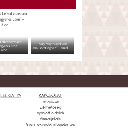
 Lelked vezessen
"...hogy fényt vigyek oda,
egyenes úton” –
ahol sötétség van" – elmél...
áldo...
LELKIATYA
KAPCSOLAT
Imresszum
Elérhetőség
Ajánlott oldalak
Visszajelzés
Gyermekvédelmi bejelentés