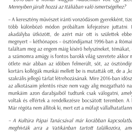
Mennyiben járult hozzá az Itáliában való ismertségéhez?
– A keresztény művészet iránti vonzódásom gyerekként, ti
több különböző módon próbáltam kifejezésre juttatni. 
akadályba ütközött, de azért már ott is születtek eb
megnyert – kéthónapos – ösztöndíjamat 1996-ban a Róma
találtam meg az engem máig kísérő helyszíneket, témákat,
a számomra amúgy is fontos barokk világ szeretete akkor mé
ötlete már abban az időben felmerült, sőt, az ösztöndíj
kortárs kollégák munkái mellett be is mutatták ott, de a „k
szakrális jellegű tárlat létrehozásának. Mire 2016-ban idősz
az alkotásaim jelentős része nem vagy alig mozgatható na
munkáim azon darabjaiból tudtunk csak válogatni, amelye
voltak és elfértek a rendelkezésre bocsátott teremben. A l
Már régóta nem állítok ki, mert ezt a műfajt vállalhatatla
– A Kultúra Pápai Tanácsával már korábban kapcsolatb
meghívták arra a Vatikánban tartott találkozóra, am