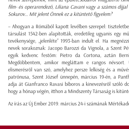
film- és operarendező, Liliana Cavani vagy a számos díjjal
Sokurov… Mit jelent Önnek ez a kitüntető figyelem?
– Ahogyan a Rómából kapott levélben szerepel: tiszteletb
társulást 1542-ben alapították, eredetileg ugyanis egy mű
tevékenysége, „jelenléte” 1993-ban indult el. Ha megnézz
nevek sorakoznak: Jacopo Barozzi da Vignola, a Szent Pét
egyik kedvenc festőm: Pietro da Cortona, aztán Berni
Megdöbbentem, amikor megláttam e rangos névsort. 
elismerésről van szó, amelyhez persze lelkiség és a művé
patrónusa, Szent József ünnepén, március 19-én, a Panth
adja át Gianfranco Ravasi bíboros a kinevezésről szóló 
hogy a hónap végén, itthon a Mindszenty Társaság is kitü
Az írás az Új Ember 2019. március 24-i számának Mértékadó