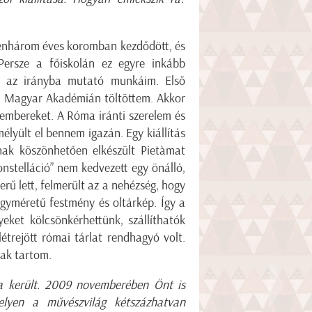
zenhárom éves koromban kezdődött, és
Persze a főiskolán ez egyre inkább
be az irányba mutató munkáim. Első
i Magyar Akadémián töltöttem. Akkor
 embereket. A Róma iránti szerelem és
lyült el bennem igazán. Egy kiállítás
nak köszönhetően elkészült Pietàmat
onstelláció” nem kedvezett egy önálló,
erű lett, felmerült az a nehézség, hogy
gyméretű festmény és oltárkép. Így a
ket kölcsönkérhettünk, szállíthatók
étrejött római tárlat rendhagyó volt.
nnak tartom.
a került. 2009 novemberében Önt is
elyen a művészvilág kétszázhatvan