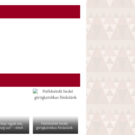
 fényt vigyek oda,
Pótfelvételit hirdet
ség van" – elmél...
görögkatolikus főiskolánk