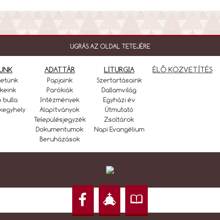
UGRÁS AZ OLDAL TETEJÉRE
UNK
ADATTÁR
LITURGIA
ÉLŐ KÖZVETÍTÉS
netünk
Papjaink
Szertartásaink
keink
Parókiák
Dallamvilág
ó bulla
Intézmények
Egyházi év
kegyhely
Alapítványok
Útmutató
Településjegyzék
Zsoltárok
Dokumentumok
Napi Evangélium
Beruházások