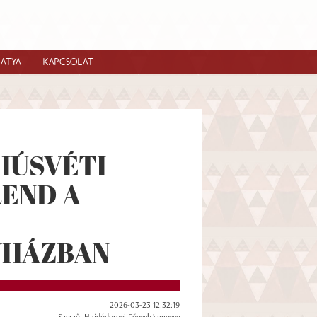
IATYA
KAPCSOLAT
HÚSVÉTI
END A
YHÁZBAN
2026-03-23 12:32:19