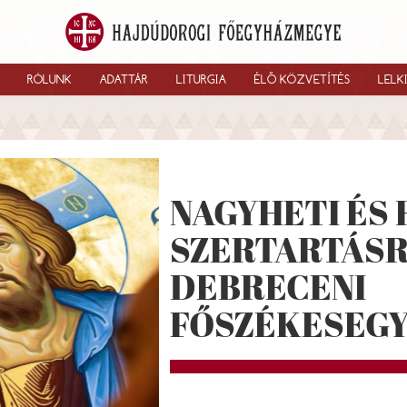
RÓLUNK
ADATTÁR
LITURGIA
ÉLŐ KÖZVETÍTÉS
LELK
NAGYHETI ÉS 
SZERTARTÁSR
DEBRECENI
FŐSZÉKESEG