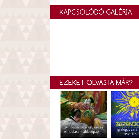
KAPCSOLÓDÓ GALÉRIA
EZEKET OLVASTA MÁR?
Íme a 2026-os i
Egy hivatás beteljesülése és
gyalogos zará
elindulása – áldozópap...
részletes p