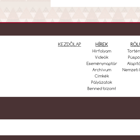
KEZDŐLAP
HÍREK
RÓL
Hírfolyam
Törté
Videók
Püspö
Eseménynaptár
Alapít
Archívum
Nemzeti 
Címkék
Pályázatok
Benned bízom!