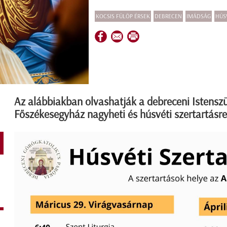
KOCSIS FÜLÖP ÉRSEK
DEBRECEN
IMÁDSÁG
HÚS
Az alábbiakban olvashatják a debreceni Istensz
Főszékesegyház nagyheti és húsvéti szertartásre