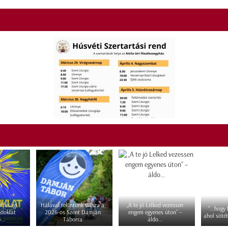
fjúsági
Hálával tekintünk vissza a
„A te jó Lelked vezessen
"...hogy
ndoklat
2026-os Szent Damján
engem egyenes úton” –
ahol sötét
...
Táborra
áldo...