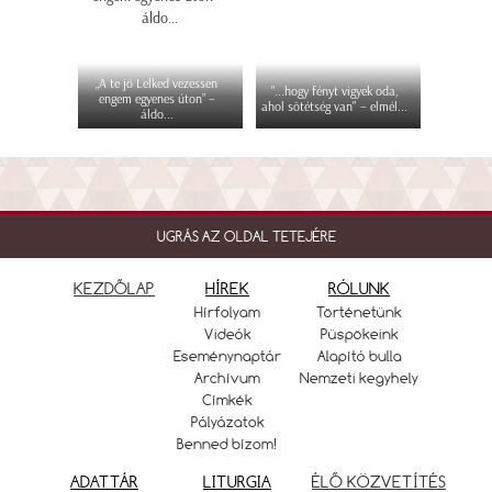
„A te jó Lelked vezessen
"...hogy fényt vigyek oda,
engem egyenes úton” –
ahol sötétség van" – elmél...
áldo...
UGRÁS AZ OLDAL TETEJÉRE
KEZDŐLAP
HÍREK
RÓLUNK
Hírfolyam
Történetünk
Videók
Püspökeink
Eseménynaptár
Alapító bulla
Archívum
Nemzeti kegyhely
Címkék
Pályázatok
Benned bízom!
ADATTÁR
LITURGIA
ÉLŐ KÖZVETÍTÉS