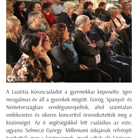
A Lautitia Kóruscsaládot a gyermekkar képviselte. Igen
mozgalmas év áll a gyerekek mögött: Görög, Spanyol- és
Németországban vendégszerepeltek, ahol számtalan
emlékezetes és sikeres koncerttel örvendeztették meg a
közönséget. Az ő segítségükkel lett családias az este,
ugyanis Selmeczi György: Milleniumi ódájának refrénjét