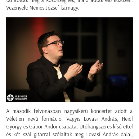
tanították meg a közönségnek, majd adták elő közösen.
Vezényelt: Nemes József karnagy.
A második felvonásban nagysikerű koncertet adott a
Véletlen nevű formáció. Vagyis Lovasi András, Heidl
György és Gábor Andor csapata. Ütőhangszeres kísérettel
és két szál gitárral szólaltak meg Lovasi András dalai,