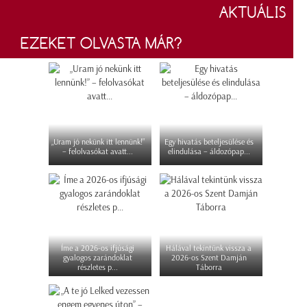
AKTUÁLIS
EZEKET OLVASTA MÁR?
„Uram jó nekünk itt lennünk!”
Egy hivatás beteljesülése és
– felolvasókat avatt...
elindulása – áldozópap...
Íme a 2026-os ifjúsági
Hálával tekintünk vissza a
gyalogos zarándoklat
2026-os Szent Damján
részletes p...
Táborra