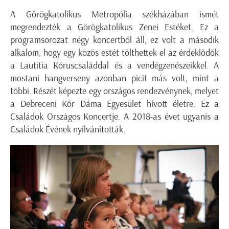
A Görögkatolikus Metropólia székházában ismét
megrendezték a Görögkatolikus Zenei Estéket. Ez a
programsorozat négy koncertből áll, ez volt a második
alkalom, hogy egy közös estét tölthettek el az érdeklődők
a Lautitia Kóruscsaláddal és a vendégzenészeikkel. A
mostani hangverseny azonban picit más volt, mint a
többi. Részét képezte egy országos rendezvénynek, melyet
a Debreceni Kőr Dáma Egyesület hívott életre. Ez a
Családok Országos Koncertje. A 2018-as évet ugyanis a
Családok Évének nyilvánították.