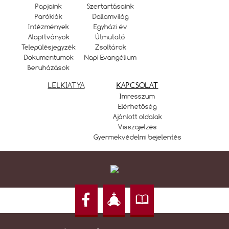
Papjaink
Szertartásaink
Parókiák
Dallamvilág
Intézmények
Egyházi év
Alapítványok
Útmutató
Településjegyzék
Zsoltárok
Dokumentumok
Napi Evangélium
Beruházások
LELKIATYA
KAPCSOLAT
Imresszum
Elérhetőség
Ajánlott oldalak
Visszajelzés
Gyermekvédelmi bejelentés