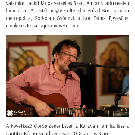
valamint Lackfi János versei és Szent Ambrus latin nyelvű
himnuszai. Az estét megtisztelte jelenlétével Kocsis Fülöp
metropolita, Porkoláb Gyöngyi, a Kőr Dáma Egyesület
elnöke és Kósa Lajos miniszter úr is.
A következő Görög Zenei Estén a Karaván Família lesz a
Lautitia Kóruscsalád vendége, 2018. április 8-án.