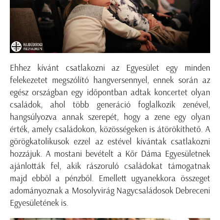
Ehhez kívánt csatlakozni az Egyesület egy minden
felekezetet megszólító hangversennyel, ennek során az
egész országban egy időpontban adtak koncertet olyan
családok, ahol több generáció foglalkozik zenével,
hangsúlyozva annak szerepét, hogy a zene egy olyan
érték, amely családokon, közösségeken is átörökíthető. A
görögkatolikusok ezzel az estével kívántak csatlakozni
hozzájuk. A mostani bevételt a Kőr Dáma Egyesületnek
ajánlották fel, akik rászoruló családokat támogatnak
majd ebből a pénzből. Emellett ugyanekkora összeget
adományoznak a Mosolyvirág Nagycsaládosok Debreceni
Egyesületének is.