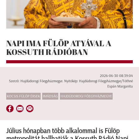
NAPI IMA FÜLÖP ATYÁVAL A
KOSSUTH RÁDIÓBAN
2026-06-30 08:39:04
Szerző: Hajdúdorogi Főegyházmegye. Nyitókép: Hajdúdorogi Főegyházmegye/Tóthné
Espán Margaréta
KOCSIS FÜLÖP ÉRSEK
IMÁDSÁG
HAJDÚDOROGI FŐEGYHÁZMEGYE
Július hónapban több alkalommal is Fülöp
metropolitát hallhatják a Kossuth Rádió Napi