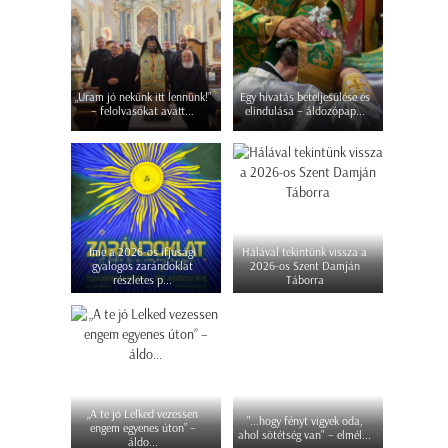
„Uram jó nekünk itt lennünk!”
Egy hivatás beteljesülése és
– felolvasókat avatt...
elindulása – áldozópap...
Íme a 2026-os ifjúsági
Hálával tekintünk vissza a
gyalogos zarándoklat
2026-os Szent Damján
részletes p...
Táborra
„A te jó Lelked vezessen
"...hogy fényt vigyek oda,
engem egyenes úton” –
ahol sötétség van" – elmél...
áldo...