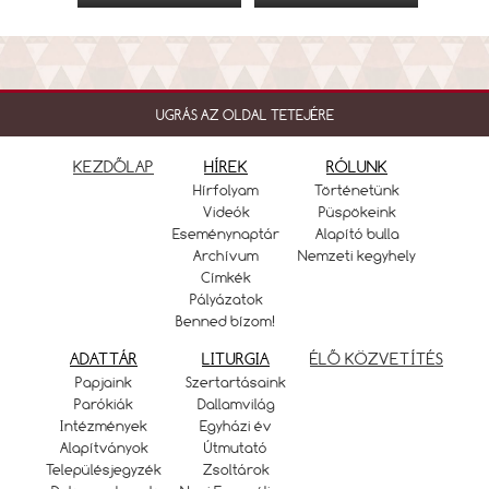
UGRÁS AZ OLDAL TETEJÉRE
KEZDŐLAP
HÍREK
RÓLUNK
Hírfolyam
Történetünk
Videók
Püspökeink
Eseménynaptár
Alapító bulla
Archívum
Nemzeti kegyhely
Címkék
Pályázatok
Benned bízom!
ADATTÁR
LITURGIA
ÉLŐ KÖZVETÍTÉS
Papjaink
Szertartásaink
Parókiák
Dallamvilág
Intézmények
Egyházi év
Alapítványok
Útmutató
Településjegyzék
Zsoltárok