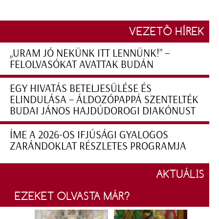
VEZETŐ HÍREK
„URAM JÓ NEKÜNK ITT LENNÜNK!” –
FELOLVASÓKAT AVATTAK BUDÁN
EGY HIVATÁS BETELJESÜLÉSE ÉS
ELINDULÁSA – ÁLDOZÓPAPPÁ SZENTELTÉK
BUDAI JÁNOS HAJDÚDOROGI DIAKÓNUST
ÍME A 2026-OS IFJÚSÁGI GYALOGOS
ZARÁNDOKLAT RÉSZLETES PROGRAMJA
AKTUÁLIS
EZEKET OLVASTA MÁR?