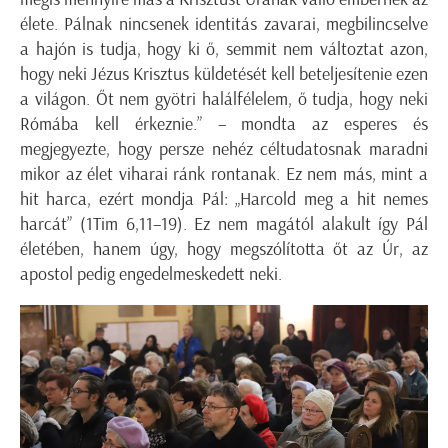
élete. Pálnak nincsenek identitás zavarai, megbilincselve
a hajón is tudja, hogy ki ő, semmit nem változtat azon,
hogy neki Jézus Krisztus küldetését kell beteljesítenie ezen
a világon. Őt nem gyötri halálfélelem, ő tudja, hogy neki
Rómába kell érkeznie.” – mondta az esperes és
megjegyezte, hogy persze nehéz céltudatosnak maradni
mikor az élet viharai ránk rontanak. Ez nem más, mint a
hit harca, ezért mondja Pál: „Harcold meg a hit nemes
harcát” (1Tim 6,11–19). Ez nem magától alakult így Pál
életében, hanem úgy, hogy megszólította őt az Úr, az
apostol pedig engedelmeskedett neki.