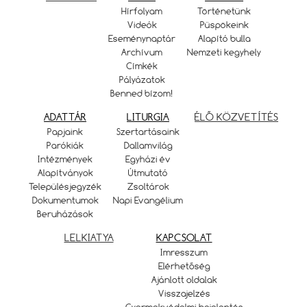
Hírfolyam
Történetünk
Videók
Püspökeink
Eseménynaptár
Alapító bulla
Archívum
Nemzeti kegyhely
Címkék
Pályázatok
Benned bízom!
ADATTÁR
LITURGIA
ÉLŐ KÖZVETÍTÉS
Papjaink
Szertartásaink
Parókiák
Dallamvilág
Intézmények
Egyházi év
Alapítványok
Útmutató
Településjegyzék
Zsoltárok
Dokumentumok
Napi Evangélium
Beruházások
LELKIATYA
KAPCSOLAT
Imresszum
Elérhetőség
Ajánlott oldalak
Visszajelzés
Gyermekvédelmi bejelentés