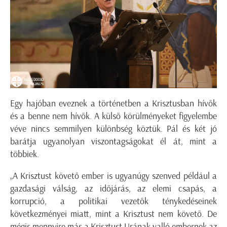
Egy hajóban eveznek a történetben a Krisztusban hívők
és a benne nem hívők. A külső körülményeket figyelembe
véve nincs semmilyen különbség köztük. Pál és két jó
barátja ugyanolyan viszontagságokat él át, mint a
többiek.
„A Krisztust követő ember is ugyanúgy szenved például a
gazdasági válság, az időjárás, az elemi csapás, a
korrupció, a politikai vezetők ténykedéseinek
következményei miatt, mint a Krisztust nem követő. De
mégis mennyire más a Krisztust Urának valló embernek az