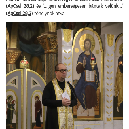
(ApCsel 28,2) és "...igen emberségesen bántak velünk..."
(ApCsel 28,2
) főhelynök atya.