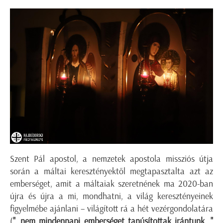
Szent Pál apostol, a nemzetek apostola missziós útja
során a máltai keresztényektől megtapasztalta azt az
emberséget, amit a máltaiak szeretnének ma 2020-ban
újra és újra a mi, mondhatni, a világ keresztényeinek
figyelmébe ajánlani – világított rá a hét vezérgondolatára
(
"...nem mindennapi emberséget tanúsítottak irántunk..."