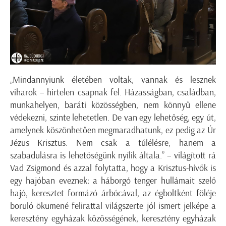
„Mindannyiunk életében voltak, vannak és lesznek
viharok – hirtelen csapnak fel. Házasságban, családban,
munkahelyen, baráti közösségben, nem könnyű ellene
védekezni, szinte lehetetlen. De van egy lehetőség, egy út,
amelynek köszönhetően megmaradhatunk, ez pedig az Úr
Jézus Krisztus. Nem csak a túlélésre, hanem a
szabadulásra is lehetőségünk nyílik általa.” – világított rá
Vad Zsigmond és azzal folytatta, hogy a Krisztus-hívők is
egy hajóban eveznek: a háborgó tenger hullámait szelő
hajó, keresztet formázó árbócával, az égboltként föléje
boruló ökumené felirattal világszerte jól ismert jelképe a
keresztény egyházak közösségének, keresztény egyházak