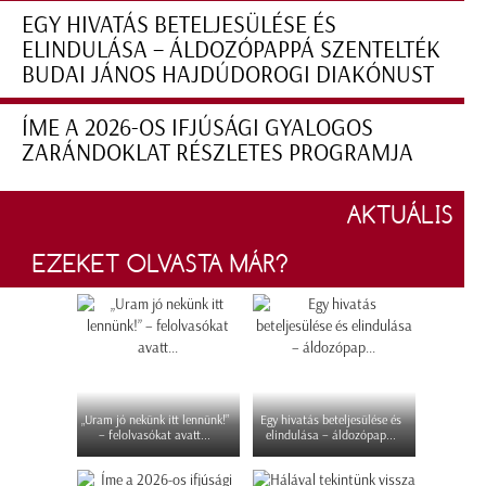
EGY HIVATÁS BETELJESÜLÉSE ÉS
ELINDULÁSA – ÁLDOZÓPAPPÁ SZENTELTÉK
BUDAI JÁNOS HAJDÚDOROGI DIAKÓNUST
ÍME A 2026-OS IFJÚSÁGI GYALOGOS
ZARÁNDOKLAT RÉSZLETES PROGRAMJA
AKTUÁLIS
EZEKET OLVASTA MÁR?
„Uram jó nekünk itt lennünk!”
Egy hivatás beteljesülése és
– felolvasókat avatt...
elindulása – áldozópap...