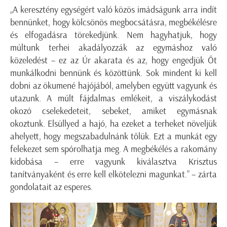
„A keresztény egységért való közös imádságunk arra indít
bennünket, hogy kölcsönös megbocsátásra, megbékélésre
és elfogadásra törekedjünk. Nem hagyhatjuk, hogy
múltunk terhei akadályozzák az egymáshoz való
közeledést – ez az Úr akarata és az, hogy engedjük Őt
munkálkodni bennünk és közöttünk. Sok mindent ki kell
dobni az ökumené hajójából, amelyben együtt vagyunk és
utazunk. A múlt fájdalmas emlékeit, a viszálykodást
okozó cselekedeteit, sebeket, amiket egymásnak
okoztunk. Elsüllyed a hajó, ha ezeket a terheket növeljük
ahelyett, hogy megszabadulnánk tőlük. Ezt a munkát egy
felekezet sem spórolhatja meg. A megbékélés a rakomány
kidobása – erre vagyunk kiválasztva Krisztus
tanítványaként és erre kell elkötelezni magunkat.” – zárta
gondolatait az esperes.