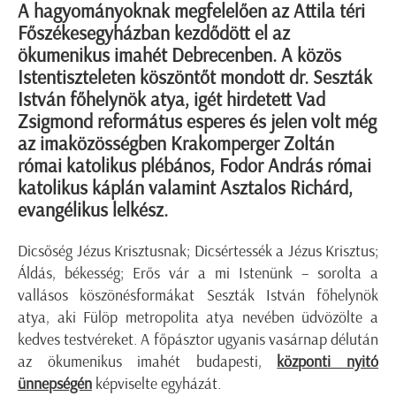
A hagyományoknak megfelelően az Attila téri
Főszékesegyházban kezdődött el az
ökumenikus imahét Debrecenben. A közös
Istentiszteleten köszöntőt mondott dr. Seszták
István főhelynök atya, igét hirdetett Vad
Zsigmond református esperes és jelen volt még
az imaközösségben Krakomperger Zoltán
római katolikus plébános, Fodor András római
katolikus káplán valamint Asztalos Richárd,
evangélikus lelkész.
Dicsőség Jézus Krisztusnak; Dicsértessék a Jézus Krisztus;
Áldás, békesség; Erős vár a mi Istenünk – sorolta a
vallásos köszönésformákat Seszták István főhelynök
atya, aki Fülöp metropolita atya nevében üdvözölte a
kedves testvéreket. A főpásztor ugyanis vasárnap délután
az ökumenikus imahét budapesti,
központi nyitó
ünnepségén
képviselte egyházát.