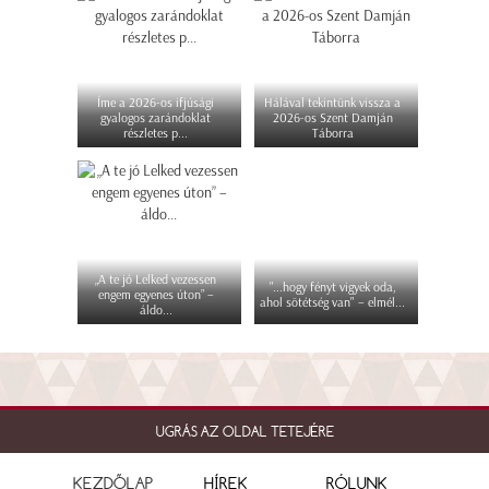
Íme a 2026-os ifjúsági
Hálával tekintünk vissza a
gyalogos zarándoklat
2026-os Szent Damján
részletes p...
Táborra
„A te jó Lelked vezessen
"...hogy fényt vigyek oda,
engem egyenes úton” –
ahol sötétség van" – elmél...
áldo...
UGRÁS AZ OLDAL TETEJÉRE
KEZDŐLAP
HÍREK
RÓLUNK