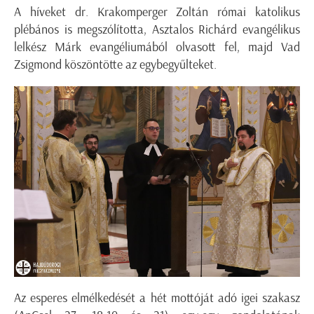
A híveket dr. Krakomperger Zoltán római katolikus
plébános is megszólította, Asztalos Richárd evangélikus
lelkész Márk evangéliumából olvasott fel, majd Vad
Zsigmond köszöntötte az egybegyűlteket.
Az esperes elmélkedését a hét mottóját adó igei szakasz