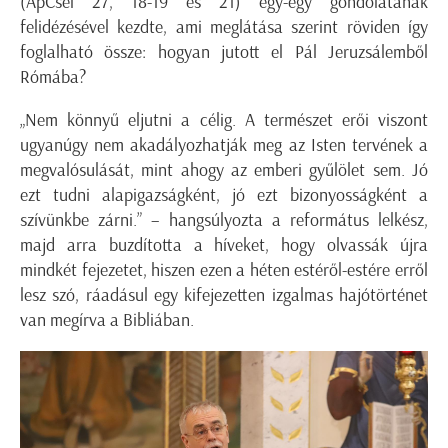
(ApCsel 27, 18-19 és 21) egy-egy gondolatának
felidézésével kezdte, ami meglátása szerint röviden így
foglalható össze: hogyan jutott el Pál Jeruzsálemből
Rómába?
„Nem könnyű eljutni a célig. A természet erői viszont
ugyanúgy nem akadályozhatják meg az Isten tervének a
megvalósulását, mint ahogy az emberi gyűlölet sem. Jó
ezt tudni alapigazságként, jó ezt bizonyosságként a
szívünkbe zárni.” – hangsúlyozta a református lelkész,
majd arra buzdította a híveket, hogy olvassák újra
mindkét fejezetet, hiszen ezen a héten estéről-estére erről
lesz szó, ráadásul egy kifejezetten izgalmas hajótörténet
van megírva a Bibliában.