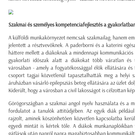
Szakmai és személyes kompetenciafejlesztés a gyakorlatba
A külföldi munkakörnyezet nemcsak szakmailag, hanem embe
jelentett a résztvevőknek. A paderborni és a katerini egés
háttere mellett a diákoknak a mindennapi kommunikációs hel
gyakorlati időszak alatt a diákokat több váratlan és 
városában - amely a fogyatékossággal élők ellátására és f
csoport tagjai közvetlenül tapasztalhatták meg a helyi 
áruházban vásárló epilepsziás beteg ellátására az üzlet do
Kiderült, hogy a városban a civil lakosságot is célzottan kép
Görögországban a szakmai angol nyelv használata és a mul
fordulatot a tanulók attitűdjében. Az egyik diák példáu
rajzolt, aminek köszönhetően közvetlen kapcsolatba kerül
egyedi mintát is kértek tőle. A diákok munkanaplóikban v
gátlások után napról napra magabiztosabban kommunikálta