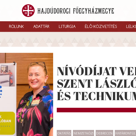
RÓLUNK
ADATTÁR
LITURGIA
ÉLŐ KÖZVETÍTÉS
LELK
NÍVÓDÍJAT VE
SZENT LÁSZL
ÉS TECHNIKU
OKTATÁS
NEMZETKÖZI
DEBRECEN
HATÁRONTÚL