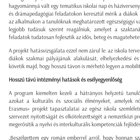
hagyománnyá vált egy tematikus iskolai nap és háziverseny 
és drámapedagógiai feladatokon keresztül mérik a diákok
az alkalmakon a tanulóknak meghatározott egészségügyi va
legjobb tudásuk szerint reagálniuk, amelyet a szaktan
feladatok tudatosan fejlesztik az idős, beteg és magatehete
A projekt hatásvizsgálata ezzel nem zárul le: az iskola terve
diákok szakmai pályájának alakulását, elhelyezkedési é
követik majd, hogy hosszú távon is mérhető legyen a mobili
Hosszú távú intézményi hatások és esélyegyenlőség
A program kiemelten kezeli a hátrányos helyzetű tanulók
azokat a kulturális és szociális élményeket, amelyek nö
Erasmus+ projekt tapasztalatai az egész iskola szemléle
szervezet nyitottságát és elkötelezettségét a nemzetközi pr
megerősítik a nyelvi és interkulturális kompetenciák fejlődé
„Beszélgettem egy román emberrel arról, hogy honnan szá