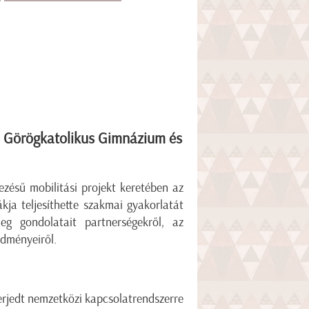
ló Görögkatolikus Gimnázium és
ezésű mobilitási projekt keretében az
ja teljesíthette szakmai gyakorlatát
eg gondolatait partnerségekről, az
edményeiről.
erjedt nemzetközi kapcsolatrendszerre