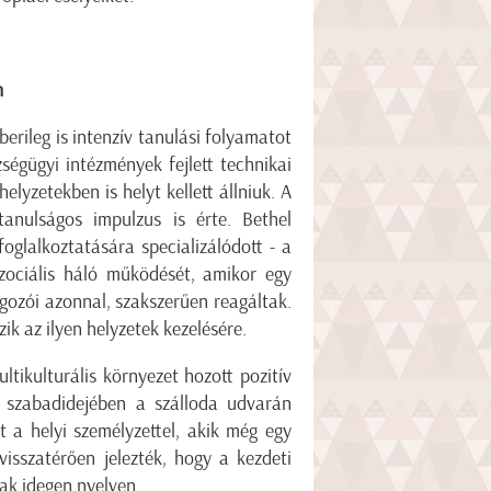
n
rileg is intenzív tanulási folyamatot
zségügyi intézmények fejlett technikai
yzetekben is helyt kellett állniuk. A
tanulságos impulzus is érte. Bethel
oglalkoztatására specializálódott - a
szociális háló működését, amikor egy
lgozói azonnal, szakszerűen reagáltak.
zik az ilyen helyzetek kezelésére.
tikulturális környezet hozott pozitív
l szabadidejében a szálloda udvarán
t a helyi személyzettel, akik még egy
isszatérően jelezték, hogy a kezdeti
k idegen nyelven.