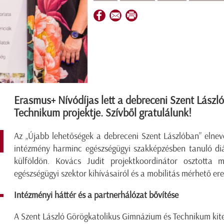
Erasmus+ Nívódíjas lett a debreceni Szent Lász
Technikum projektje. Szívből gratulálunk!
Az „Újabb lehetőségek a debreceni Szent Lászlóban” elnev
intézmény harminc egészségügyi szakképzésben tanuló diák
külföldön. Kovács Judit projektkoordinátor osztotta m
egészségügyi szektor kihívásairól és a mobilitás mérhető er
Intézményi háttér és a partnerhálózat bővítése
A Szent László Görögkatolikus Gimnázium és Technikum kit