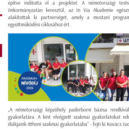
építve indította el a projektet. A németországi test
önkormányzatán keresztül, az In Via Akademie egészsé
alakítottak ki partnerséget, amely a mostani progr
együttműködési ciklusához ért.
„A németországi képzőhely paderborni bázisa rendkívül
gyakorlatára. A kint elvégzett szakmai gyakorlatokat ed
diákjaink itthoni szakmai gyakorlatába” - fejti ki Kovács J