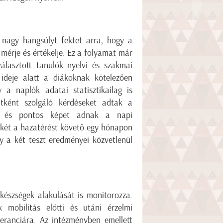
nagy hangsúlyt fektet arra, hogy a
 mérje és értékelje. Ez a folyamat már
álasztott tanulók nyelvi és szakmai
 ideje alatt a diákoknak kötelezően
a naplók adatai statisztikailag is
tként szolgáló kérdéseket adtak a
ket és pontos képet adnak a napi
tékét a hazatérést követő egy hónapon
gy a két teszt eredményei közvetlenül
készségek alakulását is monitorozza.
k mobilitás előtti és utáni érzelmi
oleranciára. Az intézményben emellett