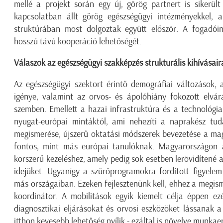
mellé a projekt során egy új, görög partnert is sikerül
kapcsolatban állt görög egészségügyi intézményekkel, 
struktúrában most dolgoztak együtt először. A fogadói
hosszú távú kooperáció lehetőségét.
Válaszok az egészségügyi szakképzés strukturális kihívásair
Az egészségügyi szektort érintő demográfiai változások, 
igénye, valamint az orvos- és ápolóhiány fokozott elvá
szemben. Emellett a hazai infrastruktúra és a technológi
nyugat-európai mintáktól, ami nehezíti a naprakész tudá
megismerése, újszerű oktatási módszerek bevezetése a ma
fontos, mint más európai tanulóknak. Magyarországon 
korszerű kezeléshez, amely pedig sok esetben lerövidítené 
idejüket. Ugyanígy a szűrőprogramokra fordított figyele
más országaiban. Ezeken fejlesztenünk kell, ehhez a megism
koordinátor. A mobilitások egyik kiemelt célja éppen e
diagnosztikai eljárásokat és orvosi eszközöket lássanak 
itthon kevesebb lehetőség nyílik - ezáltal is növelve munkaer