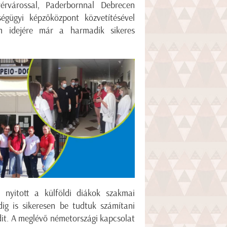
vérvárossal, Paderbornnal Debrecen
gügyi képzőközpont közvetítésével
am idejére már a harmadik sikeres
 nyitott a külföldi diákok szakmai
dig is sikeresen be tudtuk számítani
udit. A meglévő németországi kapcsolat