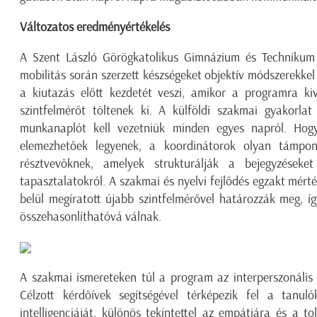
Változatos eredményértékelés
A Szent László Görögkatolikus Gimnázium és Technikum 
mobilitás során szerzett készségeket objektív módszerekkel
a kiutazás előtt kezdetét veszi, amikor a programra kiv
szintfelmérőt töltenek ki. A külföldi szakmai gyakorlat
munkanaplót kell vezetniük minden egyes napról. Hogy 
elemezhetőek legyenek, a koordinátorok olyan támpon
résztvevőknek, amelyek strukturálják a bejegyzése
tapasztalatokról. A szakmai és nyelvi fejlődés egzakt mér
belül megíratott újabb szintfelmérővel határozzák meg, í
összehasonlíthatóvá válnak.
A szakmai ismereteken túl a program az interperszonális 
Célzott kérdőívek segítségével térképezik fel a tanuló
intelligenciáját, különös tekintettel az empátiára és a t