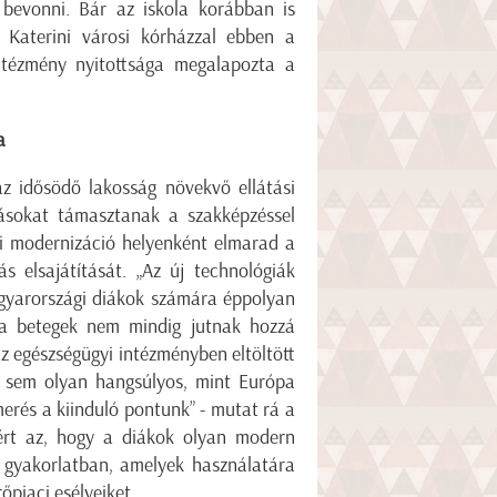
t bevonni. Bár az iskola korábban is
a Katerini városi kórházzal ebben a
ntézmény nyitottsága megalapozta a
a
az idősödő lakosság növekvő ellátási
rásokat támasztanak a szakképzéssel
ai modernizáció helyenként elmarad a
s elsajátítását. „Az új technológiák
gyarországi diákok számára éppolyan
a betegek nem mindig jutnak hozzá
az egészségügyi intézményben eltöltött
m sem olyan hangsúlyos, mint Európa
erés a kiinduló pontunk” - mutat rá a
zért az, hogy a diákok olyan modern
a gyakorlatban, amelyek használatára
őpiaci esélyeiket.