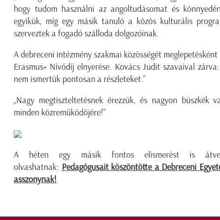
hogy tudom használni az angoltudásomat és könnyedén 
egyikük, míg egy másik tanuló a közös kulturális progr
szerveztek a fogadó szálloda dolgozóinak.
A debreceni intézmény szakmai közösségét meglepetésként ér
Erasmus+ Nívódíj elnyerése. Kovács Judit szavaival zárva: 
nem ismertük pontosan a részleteket.”
„Nagy megtiszteltetésnek érezzük, és nagyon büszkék v
minden közreműködőjére!”
A héten egy másik fontos elismerést is átveh
olvashatnak:
Pedagógusait köszöntötte a Debreceni Egyet
asszonynak!