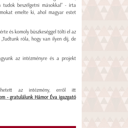
tudok beszélgetni másokkal” - írta
amokat emelte ki, ahol magyar estet
te és komoly büszkeséggel tölti el az
„Tudtunk róla, hogy van ilyen díj, de
agyunk az intézményre és a projekt
etett az intézmény, erről itt
em - gratulálunk Hámor Éva igazgató