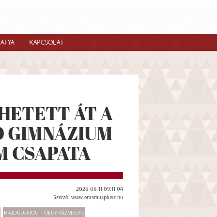
IATYA
KAPCSOLAT
HETETT ÁT A
Ó GIMNÁZIUM
M CSAPATA
2026-06-11 09:11:04
Szerző: www.erasmusplusz.hu
HAJDÚDOROGI FŐEGYHÁZMEGYE