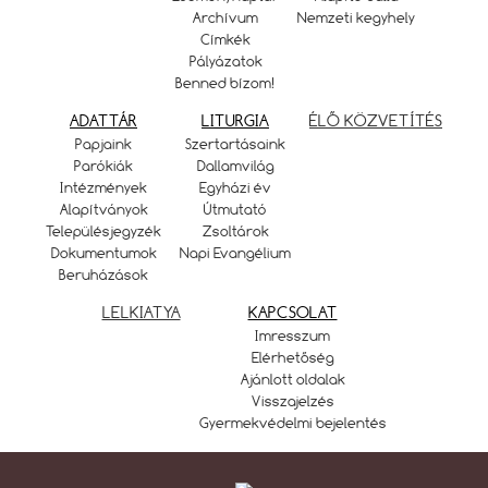
Archívum
Nemzeti kegyhely
Címkék
Pályázatok
Benned bízom!
ADATTÁR
LITURGIA
ÉLŐ KÖZVETÍTÉS
Papjaink
Szertartásaink
Parókiák
Dallamvilág
Intézmények
Egyházi év
Alapítványok
Útmutató
Településjegyzék
Zsoltárok
Dokumentumok
Napi Evangélium
Beruházások
LELKIATYA
KAPCSOLAT
Imresszum
Elérhetőség
Ajánlott oldalak
Visszajelzés
Gyermekvédelmi bejelentés