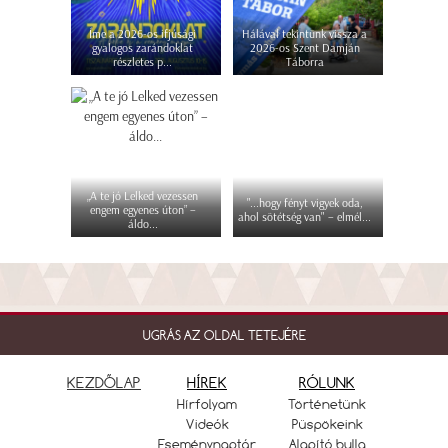
Íme a 2026-os ifjúsági
Hálával tekintünk vissza a
gyalogos zarándoklat
2026-os Szent Damján
részletes p...
Táborra
„A te jó Lelked vezessen
"...hogy fényt vigyek oda,
engem egyenes úton” –
ahol sötétség van" – elmél...
áldo...
UGRÁS AZ OLDAL TETEJÉRE
KEZDŐLAP
HÍREK
RÓLUNK
Hírfolyam
Történetünk
Videók
Püspökeink
Eseménynaptár
Alapító bulla