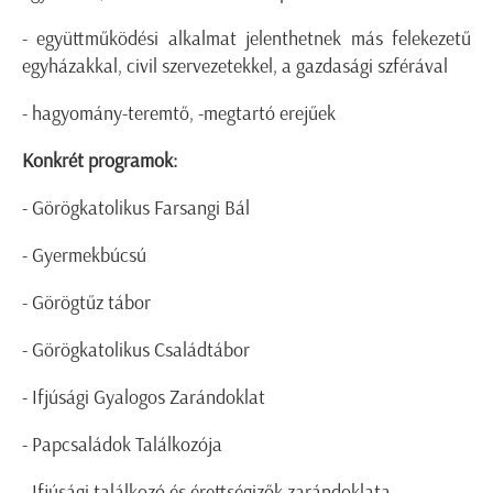
- együttműködési alkalmat jelenthetnek más felekezetű
egyházakkal, civil szervezetekkel, a gazdasági szférával
- hagyomány-teremtő, -megtartó erejűek
Konkrét programok:
- Görögkatolikus Farsangi Bál
- Gyermekbúcsú
- Görögtűz tábor
- Görögkatolikus Családtábor
- Ifjúsági Gyalogos Zarándoklat
- Papcsaládok Találkozója
- Ifjúsági találkozó és érettségizők zarándoklata