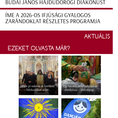
BUDAI JÁNOS HAJDÚDOROGI DIAKÓNUST
ÍME A 2026-OS IFJÚSÁGI GYALOGOS
ZARÁNDOKLAT RÉSZLETES PROGRAMJA
AKTUÁLIS
EZEKET OLVASTA MÁR?
„Uram jó nekünk itt lennünk!”
Egy hivatás beteljesülése és
– felolvasókat avatt...
elindulása – áldozópap...