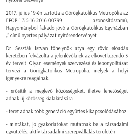
nyitórendezvénye
2017. július 19-én tartotta a Görögkatolikus Metropólia az
EFOP-1.3.5-16-2016-00799 azonosítószámú,
Hagyományból fakadó jövő a Görögkatolikus Egyházban
„” című nyertes pályázat nyitórendezvényét.
Dr. Seszták István főhelynök atya egy rövid előadás
keretében felvázolta a jelenlévőknek az elkövetkezendő 3
év terveit. Olyan események szervezésé és lebonyolítását
tervezi a Görögkatolikus Metropólia, melyek a helyi
igényekre reagálnak.
- erősítik a meglevő közösségeket, illetve lehetőséget
adnak új közösség kialakítására
- teret adnak több generáció együttes kikapcsolódásához
- mintákat, jó gyakorlatokat mutatnak be a társadalmi
együttélés, aktív társadalmi szerepvállalás területén