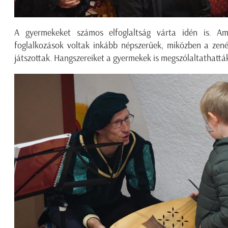
A gyermekeket számos elfoglaltság várta idén is. A
foglalkozások voltak inkább népszerűek, miközben a zené
játszottak. Hangszereiket a gyermekek is megszólaltathattá