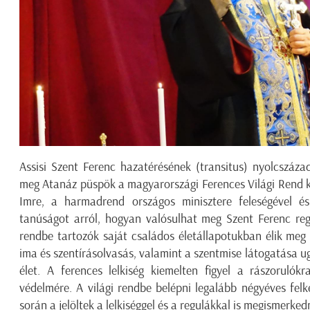
Assisi Szent Ferenc hazatérésének (transitus) nyolcszázadi
meg Atanáz püspök a magyarországi Ferences Világi Rend ké
Imre, a harmadrend országos minisztere feleségével és
tanúságot arról, hogyan valósulhat meg Szent Ferenc reg
rendbe tartozók saját családos életállapotukban élik meg
ima és szentírásolvasás, valamint a szentmise látogatása u
élet. A ferences lelkiség kiemelten figyel a rászorulók
védelmére. A világi rendbe belépni legalább négyéves felk
során a jelöltek a lelkiséggel és a regulákkal is megismerke