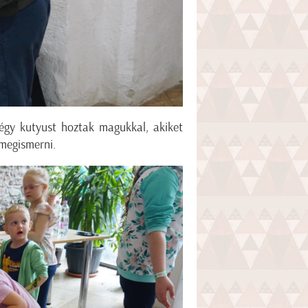
égy kutyust hoztak magukkal, akiket
 megismerni.