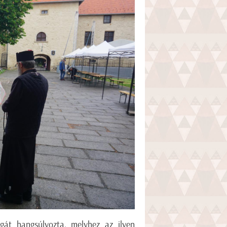
gát hangsúlyozta, melyhez az ilyen