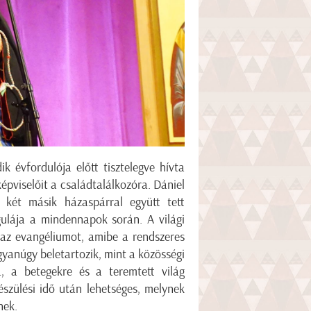
k évfordulója előtt tisztelegve hívta
pviselőit a családtalálkozóra. Dániel
 két másik házaspárral együtt tett
ulája a mindennapok során. A világi
 az evangéliumot, amibe a rendszeres
gyanúgy beletartozik, mint a közösségi
ra, a betegekre és a teremtett világ
észülési idő után lehetséges, melynek
dnek.