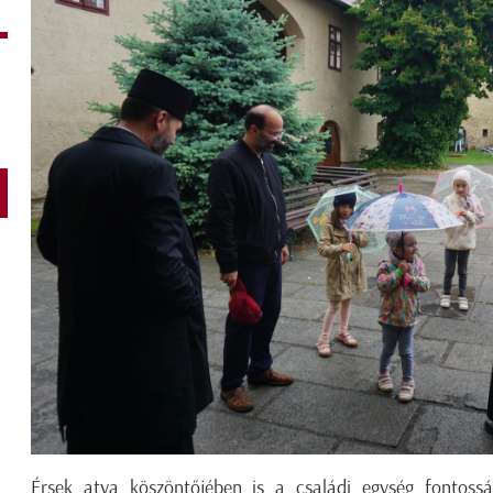
Érsek atya köszöntőjében is a családi egység fontossá