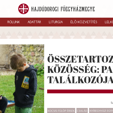
RÓLUNK
ADATTÁR
LITURGIA
ÉLŐ KÖZVETÍTÉS
LELK
ÖSSZETARTOZ
KÖZÖSSÉG: P
TALÁLKOZÓJA
S
KOCSIS FÜLÖP ÉRSEK
CSALÁD
NYÍREGYHÁZI EG