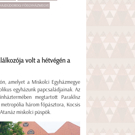
HAJDÚDOROGI FŐEGYHÁZMEGYE
lálkozója volt a hétvégén a
zón, amelyet a Miskolci Egyházmegye
tolikus egyházunk papcsaládjainak. Az
zínháztermében megtartott Paraklisz
a metropólia három főpásztora, Kocsis
z Atanáz miskolci püspök.