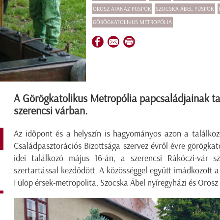
OROSZ ATANÁZ PÜSPÖK
SZOCSKA ÁBEL PÜSPÖK
GÖRÖGKATOLIKUS METROPÓLIA
A Görögkatolikus Metropólia papcsaládjainak ta
szerencsi várban.
Az időpont és a helyszín is hagyományos azon a találko
Családpasztorációs Bizottsága szervez évről évre görögka
idei találkozó május 16-án, a szerencsi Rákóczi-vár s
szertartással kezdődött. A közösséggel együtt imádkozott 
Fülöp érsek-metropolita, Szocska Ábel nyíregyházi és Oros