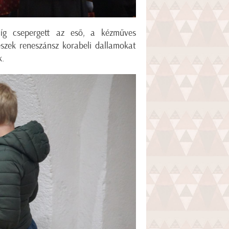
míg csepergett az eső, a kézműves
szek reneszánsz korabeli dallamokat
k.