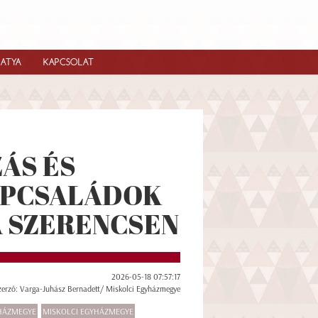
IATYA
KAPCSOLAT
ÁS ÉS
APCSALÁDOK
 SZERENCSEN
2026-05-18 07:57:17
zerző: Varga-Juhász Bernadett/ Miskolci Egyházmegye
YHÁZMEGYE
MISKOLCI EGYHÁZMEGYE