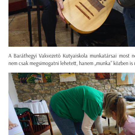
A Baráthegyi Vakvezető Kutyaiskola munkatársai most n
nem csak megsimogatni lehetett, hanem „munka” közben is