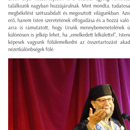
találkozók nagyban hozzájárulnak. Mint mondta, tudatosan
megbékélést szétszabdalt és megosztott világunkban. A
erő, hanem Isten szeretetének elfogadása és a hozzá való
arra is rámutatott, hogy Urunk mennybemenetelének ün
különösen is jelkép lehet, ha „emelkedett lelkülettel”, Ist
képesek vagyunk fölülemelkedni az összetartozást akadá
nézetkülönbségek fölé.