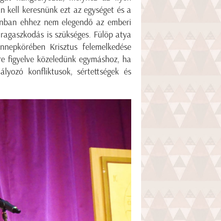
 kell keresnünk ezt az egységet és a
zonban ehhez nem elegendő az emberi
 ragaszkodás is szükséges. Fülöp atya
nepkörében Krisztus felemelkedése
enre figyelve közeledünk egymáshoz, ha
lyozó konfliktusok, sértettségek és