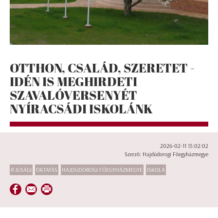
OTTHON, CSALÁD, SZERETET -
IDÉN IS MEGHIRDETI
SZAVALÓVERSENYÉT
NYÍRACSÁDI ISKOLÁNK
2026-02-11 15:02:02
Szerző: Hajdúdorogi Főegyházmegye
IFJÚSÁGI
OKTATÁS
HAJDÚDOROGI FŐEGYHÁZMEGYE
ISKOLA