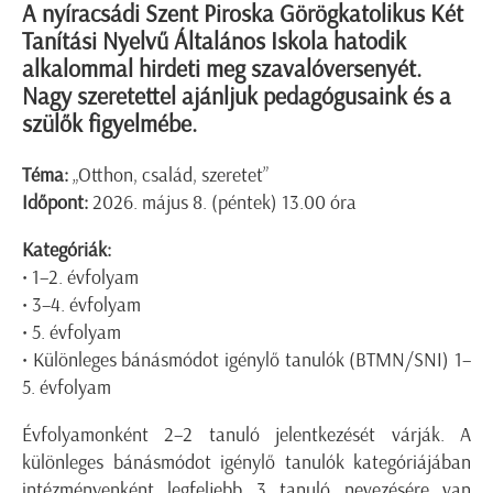
A nyíracsádi Szent Piroska Görögkatolikus Két
Tanítási Nyelvű Általános Iskola hatodik
alkalommal hirdeti meg szavalóversenyét.
Nagy szeretettel ajánljuk pedagógusaink és a
szülők figyelmébe.
Téma:
„Otthon, család, szeretet”
Időpont:
2026. május 8. (péntek) 13.00 óra
Kategóriák:
• 1–2. évfolyam
• 3–4. évfolyam
• 5. évfolyam
• Különleges bánásmódot igénylő tanulók (BTMN/SNI) 1–
5. évfolyam
Évfolyamonként 2–2 tanuló jelentkezését várják. A
különleges bánásmódot igénylő tanulók kategóriájában
intézményenként legfeljebb 3 tanuló nevezésére van