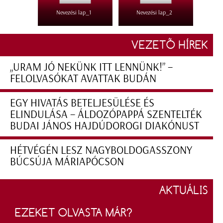
Nevezési lap_1
Nevezési lap_2
VEZETŐ HÍREK
„URAM JÓ NEKÜNK ITT LENNÜNK!” –
FELOLVASÓKAT AVATTAK BUDÁN
EGY HIVATÁS BETELJESÜLÉSE ÉS
ELINDULÁSA – ÁLDOZÓPAPPÁ SZENTELTÉK
BUDAI JÁNOS HAJDÚDOROGI DIAKÓNUST
HÉTVÉGÉN LESZ NAGYBOLDOGASSZONY
BÚCSÚJA MÁRIAPÓCSON
AKTUÁLIS
EZEKET OLVASTA MÁR?