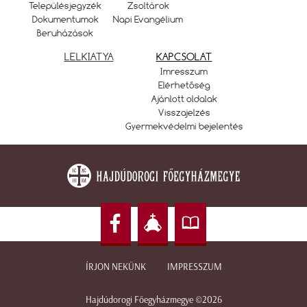
Településjegyzék
Zsoltárok
Dokumentumok
Napi Evangélium
Beruházások
LELKIATYA
KAPCSOLAT
Imresszum
Elérhetőség
Ajánlott oldalak
Visszajelzés
Gyermekvédelmi bejelentés
ÍRJON NEKÜNK
IMPRESSZUM
Hajdúdorogi Főegyházmegye ©2026