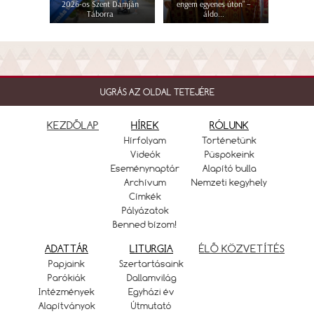
2026-os Szent Damján
engem egyenes úton” –
Táborra
áldo...
UGRÁS AZ OLDAL TETEJÉRE
KEZDŐLAP
HÍREK
RÓLUNK
Hírfolyam
Történetünk
Videók
Püspökeink
Eseménynaptár
Alapító bulla
Archívum
Nemzeti kegyhely
Címkék
Pályázatok
Benned bízom!
ADATTÁR
LITURGIA
ÉLŐ KÖZVETÍTÉS
Papjaink
Szertartásaink
Parókiák
Dallamvilág
Intézmények
Egyházi év
Alapítványok
Útmutató