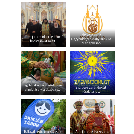
Hétvégén lesz
„Uram jó nekünk itt lennünk!”
Nagyboldogasszony búcsúja
– felolvasókat avatt...
Máriapócson
Íme a 2026-os ifjúsági
Egy hivatás beteljesülése és
gyalogos zarándoklat
elindulása – áldozópap...
részletes p...
Hálával tekintünk vissza a
„A te jó Lelked vezessen