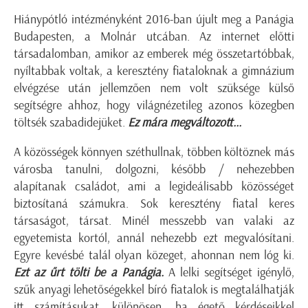
Hiánypótló intézményként 2016-ban újult meg a Panágia
Budapesten, a Molnár utcában. Az internet előtti
társadalomban, amikor az emberek még összetartóbbak,
nyíltabbak voltak, a keresztény fiataloknak a gimnázium
elvégzése után jellemzően nem volt szüksége külső
segítségre ahhoz, hogy világnézetileg azonos közegben
töltsék szabadidejüket.
Ez mára megváltozott...
A közösségek könnyen széthullnak, többen költöznek más
városba tanulni, dolgozni, később / nehezebben
alapítanak családot, ami a legideálisabb közösséget
biztosítaná számukra. Sok keresztény fiatal keres
társaságot, társat. Minél messzebb van valaki az
egyetemista kortól, annál nehezebb ezt megvalósítani.
Egyre kevésbé talál olyan közeget, ahonnan nem lóg ki.
Ezt az űrt tölti be a Panágia.
A lelki segítséget igénylő,
szűk anyagi lehetőségekkel bíró fiatalok is megtalálhatják
itt számításukat, különösen, ha égető kérdéseikkel