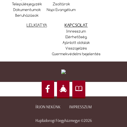
Településjegyzék
Zsoltárok
Dokumentumok
Napi Evangélium
Beruházások
LELKIATYA
KAPCSOLAT
Imresszum
Elérhetőség
Ajánlott oldalak
Visszajelzés
Gyermekvédelmi bejelentés
ÍRJON NEKÜNK
IMPRESSZUM
Hajdúdorogi Főegyházmegye ©2026