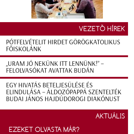
VEZETŐ HÍREK
PÓTFELVÉTELIT HIRDET GÖRÖGKATOLIKUS
FŐISKOLÁNK
„URAM JÓ NEKÜNK ITT LENNÜNK!” –
FELOLVASÓKAT AVATTAK BUDÁN
EGY HIVATÁS BETELJESÜLÉSE ÉS
ELINDULÁSA – ÁLDOZÓPAPPÁ SZENTELTÉK
BUDAI JÁNOS HAJDÚDOROGI DIAKÓNUST
AKTUÁLIS
EZEKET OLVASTA MÁR?