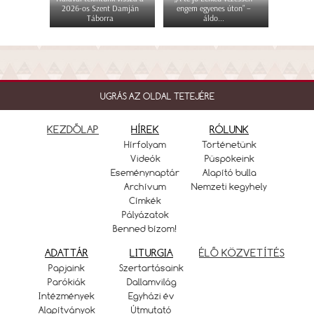
2026-os Szent Damján
engem egyenes úton” –
Táborra
áldo...
UGRÁS AZ OLDAL TETEJÉRE
KEZDŐLAP
HÍREK
RÓLUNK
Hírfolyam
Történetünk
Videók
Püspökeink
Eseménynaptár
Alapító bulla
Archívum
Nemzeti kegyhely
Címkék
Pályázatok
Benned bízom!
ADATTÁR
LITURGIA
ÉLŐ KÖZVETÍTÉS
Papjaink
Szertartásaink
Parókiák
Dallamvilág
Intézmények
Egyházi év
Alapítványok
Útmutató