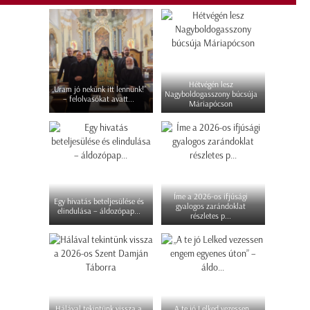
Hétvégén lesz
„Uram jó nekünk itt lennünk!”
Nagyboldogasszony búcsúja
– felolvasókat avatt...
Máriapócson
Íme a 2026-os ifjúsági
Egy hivatás beteljesülése és
gyalogos zarándoklat
elindulása – áldozópap...
részletes p...
Hálával tekintünk vissza a
„A te jó Lelked vezessen