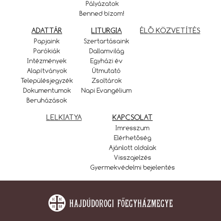
Pályázatok
Benned bízom!
ADATTÁR
LITURGIA
ÉLŐ KÖZVETÍTÉS
Papjaink
Szertartásaink
Parókiák
Dallamvilág
Intézmények
Egyházi év
Alapítványok
Útmutató
Településjegyzék
Zsoltárok
Dokumentumok
Napi Evangélium
Beruházások
LELKIATYA
KAPCSOLAT
Imresszum
Elérhetőség
Ajánlott oldalak
Visszajelzés
Gyermekvédelmi bejelentés