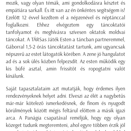
mozik, vagy olyan témák, ami gondolkodásra késztet és
empátiára sarkall. És itt van az én önkéntes segítségem is!
Ezelőtt 12 évvel kezdtem el a népzenével és néptánccal
foglalkozni. Ehhez elvégeztem egy táncoktatói
tanfolyamot és meghívásra szívesen oktatok moldvai
táncokat. A TÁRSas Játék Esten a táncban partneremmel,
Gáborral 1,5-2 órás táncoktatást tartunk, ami ugyancsak
népszerű az estet látogatók körében. A zene jó hangulatot
ad és a sok ülés közben felpezsdít. Az esten működik egy
kis büfé asztal, amin frissítőt és ropogtatni valót
kínálunk.
Saját tapasztalataim azt mutatják, hogy érdemes ilyen
rendezvényeknek helyet adni. Elveszi az élét a nagybetűs
már-már kötelező ismerkedésnek, de finom és nyugodt
körülmények között mégis feltárul előttem a másik igazi
arca. A Panágia csapatával reméljük, hogy egy olyan
közeget tudunk megteremteni, ahol egyre többen érzik jól