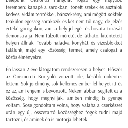
Belépünk. Otthonos hangulat fogad egy nagyobb
teremben: kanapé a sarokban, tonett székek és asztalok
kedves, vidám terítőkkel, bárszekrény, ami mögött sokféle
teakülönlegesség sorakozik és két nem túl nagy, de jelzés
értékű görög ikon, ami a hely jellegét és hovatartozását
demonstrálja. Nem túlzott méretű, de látható, kitüntetett
helyen állnak. Tovább haladva konyhát és vizesblokkot
találunk, majd egy közösségi termet, amely csalogat a
közös élményekre.
Én lassan 2 éve látogatom rendszeresen a helyet. Először
az Önismereti Kortyoló vonzott ide, később önkéntes
lettem. Sok jó élmény, sok kellemes ember lel helyet itt és
ez az, ami engem is bevonzott. Nekem abban segített ez a
közösség, hogy megnyíljak, amiben mindig is gyenge
voltam. Sose gondoltam volna, hogy valaha a cserkészet
után egy új, összetartó közösséghez fogok tudni majd
tartozni, és aminek én is motorja lehetek.