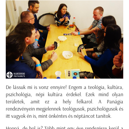
De lássuk mi is vonz ennyire! Engem a teológia, kultúra,
pszichológia, népi kultúra érdekel. Ezek mind olyan
területek, amit ez a hely felkarol. A Panágia
rendezvényein megjelennek teológusok, pszichológusok és
itt vagyok én is, mint önkéntes és néptáncot tanítok.
Hoppá, de hol is? Több mint egy éve rendezésre kerül a