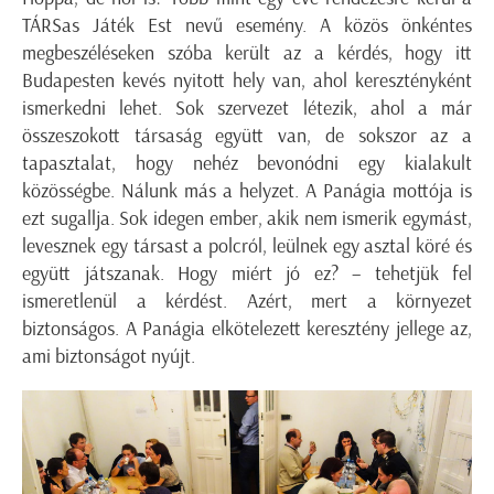
TÁRSas Játék Est nevű esemény. A közös önkéntes
megbeszéléseken szóba került az a kérdés, hogy itt
Budapesten kevés nyitott hely van, ahol keresztényként
ismerkedni lehet. Sok szervezet létezik, ahol a már
összeszokott társaság együtt van, de sokszor az a
tapasztalat, hogy nehéz bevonódni egy kialakult
közösségbe. Nálunk más a helyzet. A Panágia mottója is
ezt sugallja. Sok idegen ember, akik nem ismerik egymást,
levesznek egy társast a polcról, leülnek egy asztal köré és
együtt játszanak. Hogy miért jó ez? – tehetjük fel
ismeretlenül a kérdést. Azért, mert a környezet
biztonságos. A Panágia elkötelezett keresztény jellege az,
ami biztonságot nyújt.