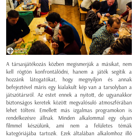
A társasjátékozás közben megismerjük a másikat, nem
kell rögtön konfrontálódni, hanem a játék segítik a
hozzánk látogatókat, hogy megnyíljon és annak
befejeztével máris egy kialakult kép van a tarsolyban a
játszótársról. Az estet ennek a nyitott, de ugyanakkor
biztonságos keretek között megvalósuló atmoszférában
lehet tölteni. Emellett más izgalmas programokon is
rendelkezésre állnak. Minden alkalommal egy olyan
filmmel készülünk, ami nem a felületes témák
kategóriájába tartozik. Ezek általában alkalomhoz illő