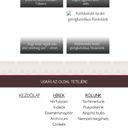
Táborra
áldo...
"...hogy fényt vigyek oda,
Pótfelvételit hirdet
ahol sötétség van" – elmél...
görögkatolikus főiskolánk
UGRÁS AZ OLDAL TETEJÉRE
KEZDŐLAP
HÍREK
RÓLUNK
Hírfolyam
Történetünk
Videók
Püspökeink
Eseménynaptár
Alapító bulla
Archívum
Nemzeti kegyhely
Címkék