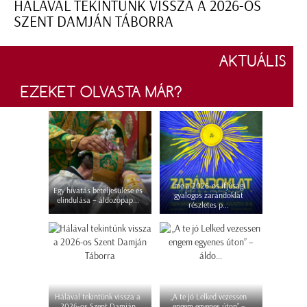
HÁLÁVAL TEKINTÜNK VISSZA A 2026-OS
SZENT DAMJÁN TÁBORRA
AKTUÁLIS
EZEKET OLVASTA MÁR?
Íme a 2026-os ifjúsági
Egy hivatás beteljesülése és
gyalogos zarándoklat
elindulása – áldozópap...
részletes p...
Hálával tekintünk vissza a
„A te jó Lelked vezessen
2026-os Szent Damján
engem egyenes úton” –