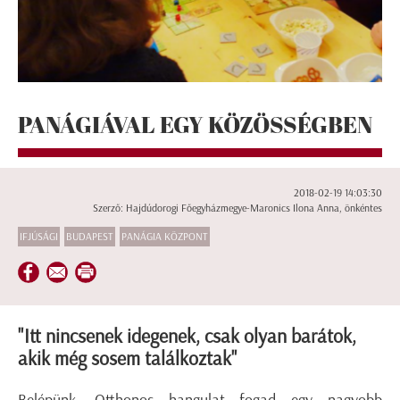
PANÁGIÁVAL EGY KÖZÖSSÉGBEN
2018-02-19 14:03:30
Szerző: Hajdúdorogi Főegyházmegye-Maronics Ilona Anna, önkéntes
IFJÚSÁGI
BUDAPEST
PANÁGIA KÖZPONT
"Itt nincsenek idegenek, csak olyan barátok,
akik még sosem találkoztak"