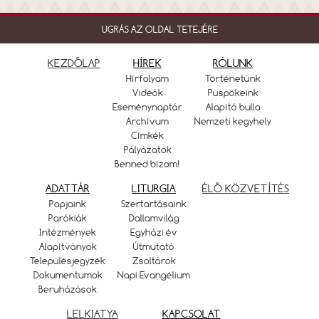
UGRÁS AZ OLDAL TETEJÉRE
KEZDŐLAP
HÍREK
RÓLUNK
Hírfolyam
Történetünk
Videók
Püspökeink
Eseménynaptár
Alapító bulla
Archívum
Nemzeti kegyhely
Címkék
Pályázatok
Benned bízom!
ADATTÁR
LITURGIA
ÉLŐ KÖZVETÍTÉS
Papjaink
Szertartásaink
Parókiák
Dallamvilág
Intézmények
Egyházi év
Alapítványok
Útmutató
Településjegyzék
Zsoltárok
Dokumentumok
Napi Evangélium
Beruházások
LELKIATYA
KAPCSOLAT