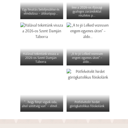
Íme a 2026-os ifjúsági
Egy hivatás beteljesülése és
gyalogos zarándoklat
elindulása – áldozópap...
részletes p...
Hálával tekintünk vissza a
„A te jó Lelked vezessen
2026-os Szent Damján
engem egyenes úton” –
Táborra
áldo...
"...hogy fényt vigyek oda,
Pótfelvételit hirdet
ahol sötétség van" – elmél...
görögkatolikus főiskolánk