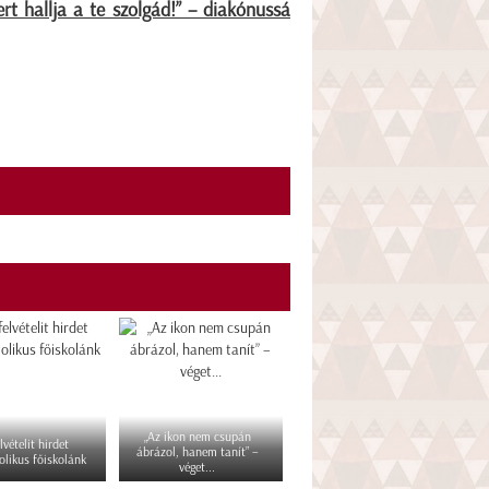
ert hallja a te szolgád!” – diakónussá
„Az ikon nem csupán
lvételit hirdet
ábrázol, hanem tanít” –
olikus főiskolánk
véget...