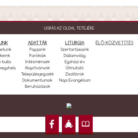
UGRÁS AZ OLDAL TETEJÉRE
UNK
ADATTÁR
LITURGIA
ÉLŐ KÖZVETÍTÉS
netünk
Papjaink
Szertartásaink
keink
Parókiák
Dallamvilág
ó bulla
Intézmények
Egyházi év
kegyhely
Alapítványok
Útmutató
Településjegyzék
Zsoltárok
Dokumentumok
Napi Evangélium
Beruházások