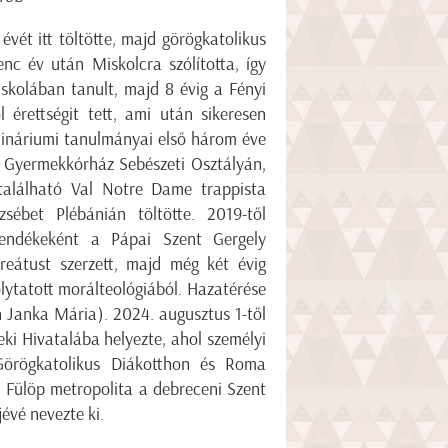
évét itt töltötte, majd görögkatolikus
enc év után Miskolcra szólította, így
Iskolában tanult, majd 8 évig a Fényi
 érettségit tett, ami után sikeresen
emináriumi tanulmányai első három éve
a Gyermekkórház Sebészeti Osztályán,
található Val Notre Dame trappista
ébet Plébánián töltötte. 2019-től
endékeként a Pápai Szent Gergely
reátust szerzett, majd még két évig
lytatott morálteológiából. Hazatérése
n Janka Mária). 2024. augusztus 1-től
ki Hivatalába helyezte, ahol személyi
s Görögkatolikus Diákotthon és Roma
yal Fülöp metropolita a debreceni Szent
jévé nevezte ki.