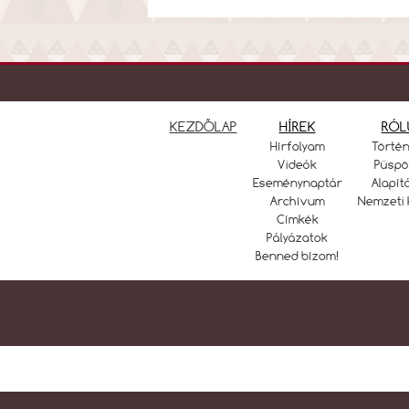
KEZDŐLAP
HÍREK
RÓL
Hírfolyam
Törté
Videók
Püspö
Eseménynaptár
Alapít
Archívum
Nemzeti 
Címkék
Pályázatok
Benned bízom!