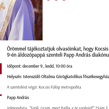
Örömmel tájékoztatjuk olvasóinkat, hogy Kocsis
9-én áldozópappá szenteli Papp András diakónu
Időpont: december 9., kedd, 10:00 óra
Helyszín: Istenszülő Oltalma Görögkatolikus főszékesegyház,
A szentelést végzi: Kocsis Fülöp metropolita
Papp András
Jelmondata:
"Szólj, Uram, mert hallja a te szolgád!” 1Sám 3