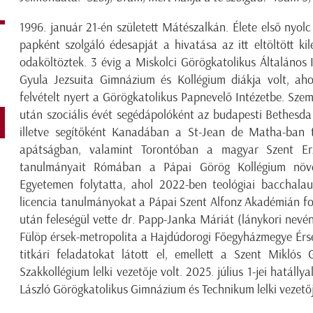
1996. január 21-én született Mátészalkán. Élete első nyolc 
papként szolgáló édesapját a hivatása az itt eltöltött kil
odaköltöztek. 3 évig a Miskolci Görögkatolikus Általános 
Gyula Jezsuita Gimnázium és Kollégium diákja volt, ahol
felvételt nyert a Görögkatolikus Papnevelő Intézetbe. Sz
után szociális évét segédápolóként az budapesti Bethesd
illetve segítőként Kanadában a St-Jean de Matha-ban 
apátságban, valamint Torontóban a magyar Szent Erzs
tanulmányait Rómában a Pápai Görög Kollégium növ
Egyetemen folytatta, ahol 2022-ben teológiai bacchalau
licencia tanulmányokat a Pápai Szent Alfonz Akadémián fo
után feleségül vette dr. Papp-Janka Máriát (lánykori nevé
Fülöp érsek-metropolita a Hajdúdorogi Főegyházmegye Érse
titkári feladatokat látott el, emellett a Szent Mikló
Szakkollégium lelki vezetője volt. 2025. július 1-jei hatáll
László Görögkatolikus Gimnázium és Technikum lelki vezető