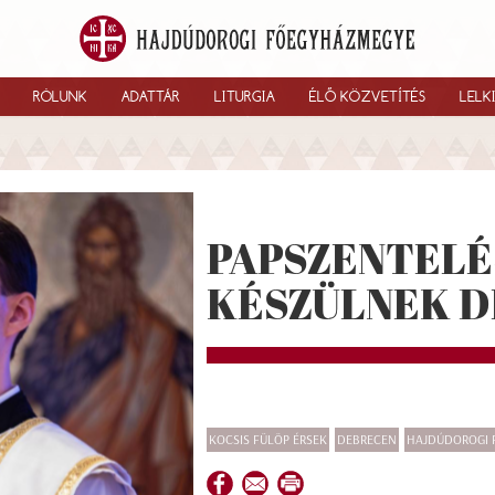
RÓLUNK
ADATTÁR
LITURGIA
ÉLŐ KÖZVETÍTÉS
LELK
PAPSZENTEL
KÉSZÜLNEK 
KOCSIS FÜLÖP ÉRSEK
DEBRECEN
HAJDÚDOROGI 