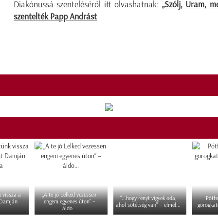
Diakónussá szenteléséről itt olvashatnak:
„Szólj, Uram, m
szentelték Papp Andrást
 vissza a
„A te jó Lelked vezessen
"...hogy fényt vigyek oda,
Pótfe
 Damján
engem egyenes úton” –
ahol sötétség van" – elmél...
görögkat
áldo...