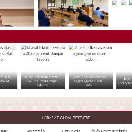
fjúsági
Hálával tekintünk vissza a
„A te jó Lelked vezessen
"...hogy
ndoklat
2026-os Szent Damján
engem egyenes úton” –
ahol sötét
...
Táborra
áldo...
UGRÁS AZ OLDAL TETEJÉRE
UNK
ADATTÁR
LITURGIA
ÉLŐ KÖZVETÍTÉS