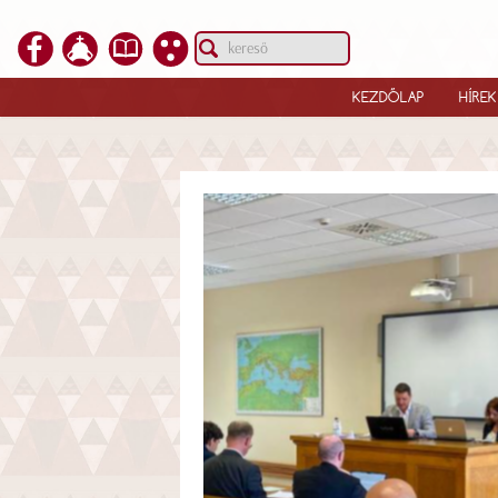
KEZDŐLAP
HÍREK