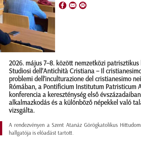
2026. május 7–8. között nemzetközi patrisztikus 
Studiosi dell’Antichità Cristiana – Il cristianesimo,
problemi dell’inculturazione del cristianesimo nei
Rómában, a Pontificium Institutum Patristicum A
konferencia a kereszténység első évszázadaiban
alkalmazkodás és a különböző népekkel való talá
vizsgálta.
A rendezvényen a Szent Atanáz Görögkatolikus Hittudom
hallgatója is előadást tartott.