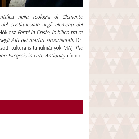
tifica nella teologia di Clemente
 del cristianesimo negli elementi del
 Mókiosz
Fermi in Cristo, in bilico tra re
egli Atti dei martiri siroorientali,
Dr.
mazott kulturális tanulmányok MA)
The
on Exegesis in Late Antiquity
címmel