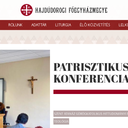
RÓLUNK
ADATTÁR
LITURGIA
ÉLŐ KÖZVETÍTÉS
LELK
PATRISZTIKU
KONFERENCI
SZENT ATANÁZ GÖRÖGKATOLIKUS HITTUDOMÁNYI 
TEOLÓGIA