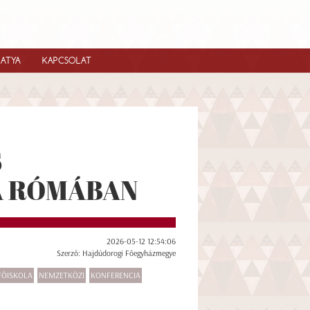
IATYA
KAPCSOLAT
S
A RÓMÁBAN
2026-05-12 12:54:06
Szerző: Hajdúdorogi Főegyházmegye
FŐISKOLA
NEMZETKÖZI
KONFERENCIA