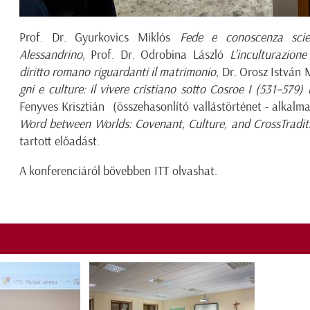
Prof. Dr. Gyurkovics Miklós
Fede e conoscenza scien
Alessandrino
, Prof. Dr. Odrobina László
L’inculturazione
diritto romano riguardanti il matrimonio
, Dr. Orosz István
gni e culture: il vivere cristiano sotto Cosroe I (531–579) n
Fenyves Krisztián (összehasonlító vallástörténet - alkal
Word between Worlds: Covenant, Culture, and CrossTraditi
tartott előadást.
A konferenciáról bővebben
ITT
olvashat.