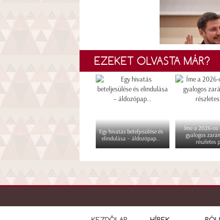
EZEKET OLVASTA MÁR?
Íme a 2026-os i
Egy hivatás beteljesülése és
gyalogos zará
elindulása – áldozópap...
részletes p
KEZDŐLAP
HÍREK
RÓL