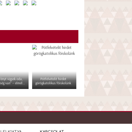
 fényt vigyek oda,
Pótfelvételit hirdet
ség van" – elmél...
görögkatolikus főiskolánk
LELKIATYA
KAPCSOLAT