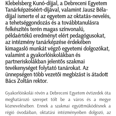
Klebelsberg Kunó-díjjal, a Debreceni Egyetem
Tanárképzéséért-díjával, valamint Jausz Béla-
díjjal ismerte el az egyetem az oktatás-nevelés,
a tehetséggondozás és a továbbtanulásra
felkészítés terén magas színvonalú,
példaértékű eredményt elért pedagógusokat,
az intézmény tanárképzése érdekében
kimagasló munkát végző egyetemi dolgozókat,
valamint a gyakorlóiskolákban és
partneriskolákban jelentős szakmai
tevékenységet folytató tanárokat. Az
ünnepségen több vezetői megbízást is átadott
Bács Zoltán rektor.
Gyakorlóiskolái révén a Debreceni Egyetem évtizedek óta
meghatározó szerepet tölt be a város és a megye
köznevelésében. Ennek a szakmai együttműködésnek a
régió óvodáiban, oktatási intézményeiben dolgozó, az