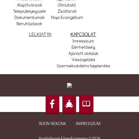
Alapítványok
Útmutató
Településjegyzék
Zsoltárok
Dokumentumok
Napi Evangélium
Beruházások
LELKIATYA
KAPCSOLAT
Imresszum
Elérhetőség
Ajánlott oldalak
Visszajelzés
Gyermekvédelmi bejelentés
ÍRJON NEKÜNK
IMPRESSZUM
Hajdúdorogi Főegyházmegye ©2026