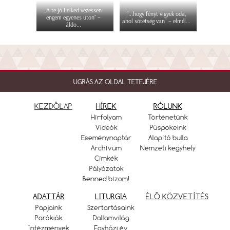
„A te jó Lelked vezessen
"...hogy fényt vigyek oda,
engem egyenes úton” –
ahol sötétség van" – elmél...
áldo...
UGRÁS AZ OLDAL TETEJÉRE
KEZDŐLAP
HÍREK
RÓLUNK
Hírfolyam
Történetünk
Videók
Püspökeink
Eseménynaptár
Alapító bulla
Archívum
Nemzeti kegyhely
Címkék
Pályázatok
Benned bízom!
ADATTÁR
LITURGIA
ÉLŐ KÖZVETÍTÉS
Papjaink
Szertartásaink
Parókiák
Dallamvilág
Intézmények
Egyházi év