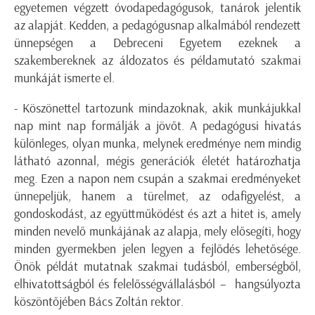
egyetemen végzett óvodapedagógusok, tanárok jelentik
az alapját. Kedden, a pedagógusnap alkalmából rendezett
ünnepségen a Debreceni Egyetem ezeknek a
szakembereknek az áldozatos és példamutató szakmai
munkáját ismerte el.
- Köszönettel tartozunk mindazoknak, akik munkájukkal
nap mint nap formálják a jövőt. A pedagógusi hivatás
különleges, olyan munka, melynek eredménye nem mindig
látható azonnal, mégis generációk életét határozhatja
meg. Ezen a napon nem csupán a szakmai eredményeket
ünnepeljük, hanem a türelmet, az odafigyelést, a
gondoskodást, az együttműködést és azt a hitet is, amely
minden nevelő munkájának az alapja, mely elősegíti, hogy
minden gyermekben jelen legyen a fejlődés lehetősége.
Önök példát mutatnak szakmai tudásból, emberségből,
elhivatottságból és felelősségvállalásból – hangsúlyozta
köszöntőjében Bács Zoltán rektor.