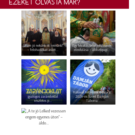
EZEKET OLVASTA MÁR?
„Uram jó nekünk itt lennünk!”
Egy hivatás beteljesülése és
– felolvasókat avatt...
elindulása – áldozópap...
Íme a 2026-os ifjúsági
Hálával tekintünk vissza a
gyalogos zarándoklat
2026-os Szent Damján
részletes p...
Táborra