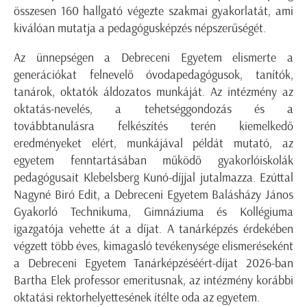
összesen 160 hallgató végezte szakmai gyakorlatát, ami
kiválóan mutatja a pedagógusképzés népszerűségét.
Az ünnepségen a Debreceni Egyetem elismerte a
generációkat felnevelő óvodapedagógusok, tanítók,
tanárok, oktatók áldozatos munkáját. Az intézmény az
oktatás-nevelés, a tehetséggondozás és a
továbbtanulásra felkészítés terén kiemelkedő
eredményeket elért, munkájával példát mutató, az
egyetem fenntartásában működő gyakorlóiskolák
pedagógusait Klebelsberg Kunó-díjjal jutalmazza. Ezúttal
Nagyné Biró Edit, a Debreceni Egyetem Balásházy János
Gyakorló Technikuma, Gimnáziuma és Kollégiuma
igazgatója vehette át a díjat. A tanárképzés érdekében
végzett több éves, kimagasló tevékenysége elismeréseként
a Debreceni Egyetem Tanárképzéséért-díjat 2026-ban
Bartha Elek professor emeritusnak, az intézmény korábbi
oktatási rektorhelyettesének ítélte oda az egyetem.