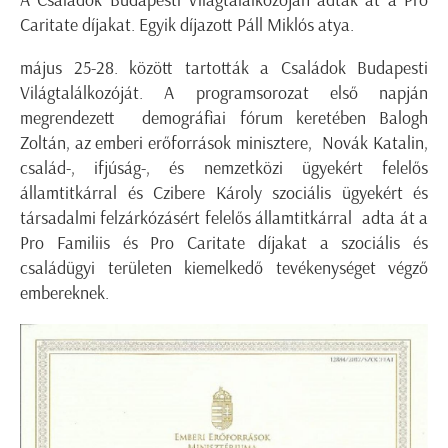
A Családok Budapesti Világtalálkozóján adták át a Pro
Caritate díjakat. Egyik díjazott Páll Miklós atya.
május 25-28. között tartották a Családok Budapesti
Világtalálkozóját. A programsorozat első napján
megrendezett demográfiai fórum keretében Balogh
Zoltán, az emberi erőforrások minisztere, Novák Katalin,
család-, ifjúság-, és nemzetközi ügyekért felelős
államtitkárral és Czibere Károly szociális ügyekért és
társadalmi felzárkózásért felelős államtitkárral adta át a
Pro Familiis és Pro Caritate díjakat a szociális és
családügyi területen kiemelkedő tevékenységet végző
embereknek.