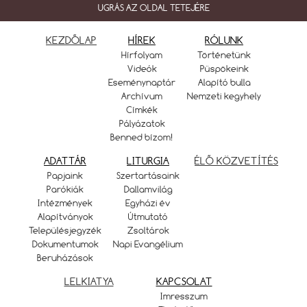
UGRÁS AZ OLDAL TETEJÉRE
KEZDŐLAP
HÍREK
RÓLUNK
Hírfolyam
Történetünk
Videók
Püspökeink
Eseménynaptár
Alapító bulla
Archívum
Nemzeti kegyhely
Címkék
Pályázatok
Benned bízom!
ADATTÁR
LITURGIA
ÉLŐ KÖZVETÍTÉS
Papjaink
Szertartásaink
Parókiák
Dallamvilág
Intézmények
Egyházi év
Alapítványok
Útmutató
Településjegyzék
Zsoltárok
Dokumentumok
Napi Evangélium
Beruházások
LELKIATYA
KAPCSOLAT
Imresszum