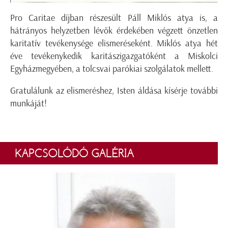
Pro Caritae díjban részesült Páll Miklós atya is, a
hátrányos helyzetben lévők érdekében végzett önzetlen
karitatív tevékenysége elismeréseként. Miklós atya hét
éve tevékenykedik karitászigazgatóként a Miskolci
Egyházmegyében, a tolcsvai parókiai szolgálatok mellett.
Gratulálunk az elismeréshez, Isten áldása kísérje további
munkáját!
KAPCSOLÓDÓ GALÉRIA