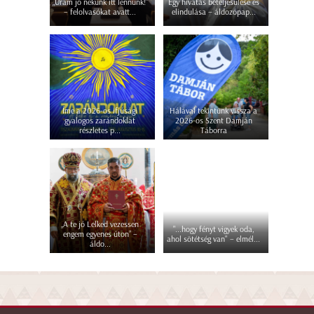
„Uram jó nekünk itt lennünk!”
Egy hivatás beteljesülése és
– felolvasókat avatt...
elindulása – áldozópap...
Íme a 2026-os ifjúsági
Hálával tekintünk vissza a
gyalogos zarándoklat
2026-os Szent Damján
részletes p...
Táborra
„A te jó Lelked vezessen
"...hogy fényt vigyek oda,
engem egyenes úton” –
ahol sötétség van" – elmél...
áldo...