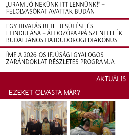
„URAM JÓ NEKÜNK ITT LENNÜNK!” –
FELOLVASÓKAT AVATTAK BUDÁN
EGY HIVATÁS BETELJESÜLÉSE ÉS
ELINDULÁSA – ÁLDOZÓPAPPÁ SZENTELTÉK
BUDAI JÁNOS HAJDÚDOROGI DIAKÓNUST
ÍME A 2026-OS IFJÚSÁGI GYALOGOS
ZARÁNDOKLAT RÉSZLETES PROGRAMJA
AKTUÁLIS
EZEKET OLVASTA MÁR?