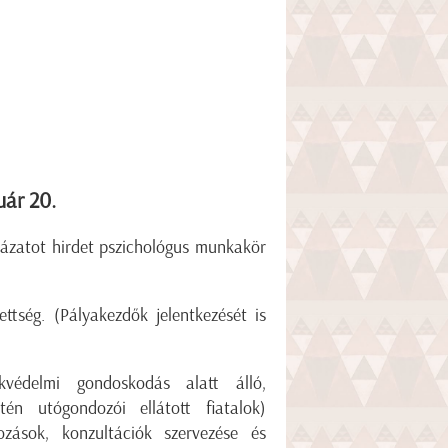
uár 20.
ázatot hirdet pszichológus munkakör
ttség. (Pályakezdők jelentkezését is
édelmi gondoskodás alatt álló,
én utógondozói ellátott fiatalok)
kozások, konzultációk szervezése és