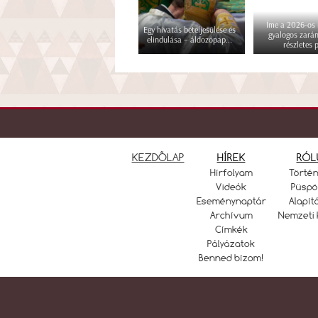
Íme a 2026-os i
Egy hivatás beteljesülése és
gyalogos zará
elindulása – áldozópap...
részletes p
KEZDŐLAP
HÍREK
RÓL
Hírfolyam
Törté
Videók
Püspö
Eseménynaptár
Alapít
Archívum
Nemzeti 
Címkék
Pályázatok
Benned bízom!