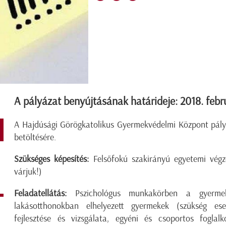
A pályázat benyújtásának határideje: 2018. febr
A Hajdúsági Görögkatolikus Gyermekvédelmi Központ pály
betöltésére.
Szükséges képesítés:
Felsőfokú szakirányú egyetemi végze
várjuk!)
Feladatellátás:
Pszichológus munkakörben a gyermekv
lakásotthonokban elhelyezett gyermekek (szükség eset
fejlesztése és vizsgálata, egyéni és csoportos foglal