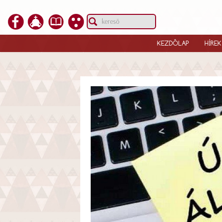
KEZDŐLAP
HÍREK