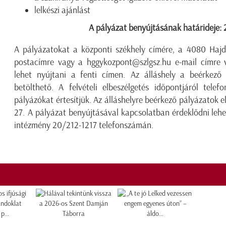
lelkészi ajánlást
A pályázat benyújtásának határideje: 
A pályázatokat a központi székhely címére, a 4080 Hajdú
postacímre vagy a
hggykozpont@szlgsz.hu
e-mail címre v
lehet nyújtani a fenti címen. Az álláshely a beérkező
betölthető. A felvételi elbeszélgetés időpontjáról telef
pályázókat értesítjük. Az álláshelyre beérkező pályázatok e
27. A pályázat benyújtásával kapcsolatban érdeklődni le
intézmény 20/212-1217 telefonszámán.