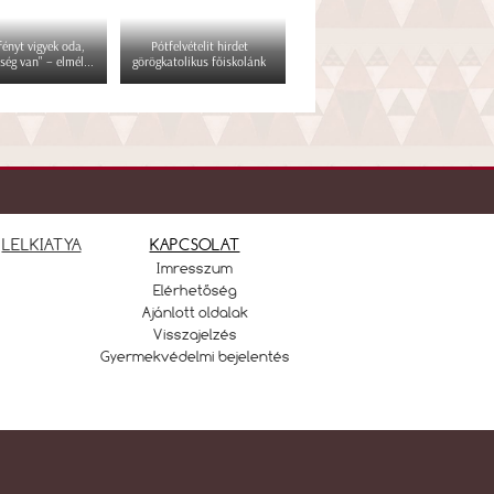
 fényt vigyek oda,
Pótfelvételit hirdet
ség van" – elmél...
görögkatolikus főiskolánk
LELKIATYA
KAPCSOLAT
Imresszum
Elérhetőség
Ajánlott oldalak
Visszajelzés
Gyermekvédelmi bejelentés