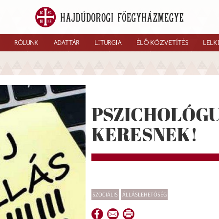
RÓLUNK
ADATTÁR
LITURGIA
ÉLŐ KÖZVETÍTÉS
LELK
PSZICHOLÓG
KERESNEK!
SZOCIÁLIS
ÁLLÁSLEHETŐSÉG