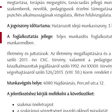
megtartása, terápiás megsegítés, tanácsadás jellegű mun
szakemberek, nevelők, pedagógusok érzelmi támogatása
pszichés alkalmasságának vizsgálata, illetve felülvizsgálat
A jogviszony időtartama:
Határozott idejű munkaviszony, 3 
A foglalkoztatás jellege:
Teljes munkaidős foglalkozta
munkarendben.
Illetmény és juttatások: Az illetmény megállapítására és a
szóló 2011. évi CXC. törvény, valamint a pedagógus
közalkalmazottak jogállásáról szóló 1992. évi XXXIII. törv
végrehajtásáról szóló 326/2013. (VIII. 30.) Korm. rendelet 
Munkavégzés helye:
4080 Hajdúnánás, Perczel utca 12.
A jelentkezéshez kérjük mellékelni a következőket:
szakmai önéletrajzot
a szakirányú végzettséget igazoló oklevél másolatát