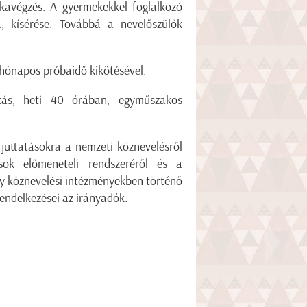
kavégzés. A gyermekekkel foglalkozó
, kísérése. Továbbá a nevelőszülők
a.
hónapos próbaidő kikötésével.
tás, heti 40 órában, egyműszakos
 juttatásokra a nemzeti köznevelésről
ok előmeneteli rendszeréről és a
ény köznevelési intézményekben történő
rendelkezései az irányadók.