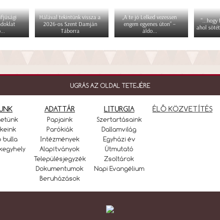
fjúsági
Hálával tekintünk vissza a
„A te jó Lelked vezessen
"...hogy
ndoklat
2026-os Szent Damján
engem egyenes úton” –
ahol sötét
...
Táborra
áldo...
UGRÁS AZ OLDAL TETEJÉRE
UNK
ADATTÁR
LITURGIA
ÉLŐ KÖZVETÍTÉS
netünk
Papjaink
Szertartásaink
keink
Parókiák
Dallamvilág
ó bulla
Intézmények
Egyházi év
kegyhely
Alapítványok
Útmutató
Településjegyzék
Zsoltárok
Dokumentumok
Napi Evangélium
Beruházások