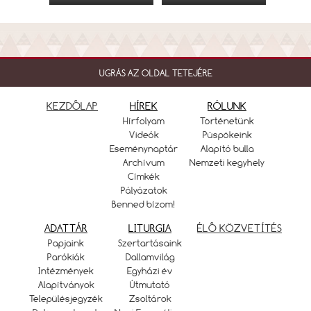
UGRÁS AZ OLDAL TETEJÉRE
KEZDŐLAP
HÍREK
RÓLUNK
Hírfolyam
Történetünk
Videók
Püspökeink
Eseménynaptár
Alapító bulla
Archívum
Nemzeti kegyhely
Címkék
Pályázatok
Benned bízom!
ADATTÁR
LITURGIA
ÉLŐ KÖZVETÍTÉS
Papjaink
Szertartásaink
Parókiák
Dallamvilág
Intézmények
Egyházi év
Alapítványok
Útmutató
Településjegyzék
Zsoltárok