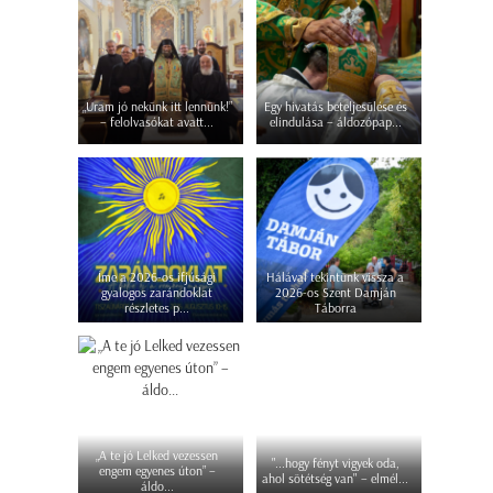
„Uram jó nekünk itt lennünk!”
Egy hivatás beteljesülése és
– felolvasókat avatt...
elindulása – áldozópap...
Íme a 2026-os ifjúsági
Hálával tekintünk vissza a
gyalogos zarándoklat
2026-os Szent Damján
részletes p...
Táborra
„A te jó Lelked vezessen
"...hogy fényt vigyek oda,
engem egyenes úton” –
ahol sötétség van" – elmél...
áldo...