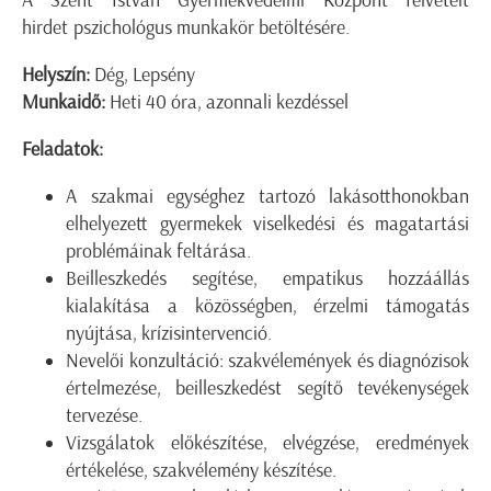
A Szent István Gyermekvédelmi Központ felvételt
hirdet pszichológus munkakör betöltésére.
Helyszín:
Dég, Lepsény
Munkaidő:
Heti 40 óra, azonnali kezdéssel
Feladatok:
A szakmai egységhez tartozó lakásotthonokban
elhelyezett gyermekek viselkedési és magatartási
problémáinak feltárása.
Beilleszkedés segítése, empatikus hozzáállás
kialakítása a közösségben, érzelmi támogatás
nyújtása, krízisintervenció.
Nevelői konzultáció: szakvélemények és diagnózisok
értelmezése, beilleszkedést segítő tevékenységek
tervezése.
Vizsgálatok előkészítése, elvégzése, eredmények
értékelése, szakvélemény készítése.