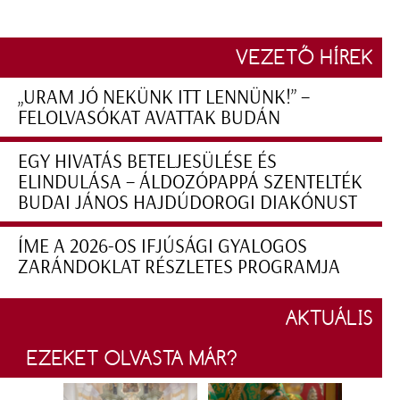
VEZETŐ HÍREK
„URAM JÓ NEKÜNK ITT LENNÜNK!” –
FELOLVASÓKAT AVATTAK BUDÁN
EGY HIVATÁS BETELJESÜLÉSE ÉS
ELINDULÁSA – ÁLDOZÓPAPPÁ SZENTELTÉK
BUDAI JÁNOS HAJDÚDOROGI DIAKÓNUST
ÍME A 2026-OS IFJÚSÁGI GYALOGOS
ZARÁNDOKLAT RÉSZLETES PROGRAMJA
AKTUÁLIS
EZEKET OLVASTA MÁR?