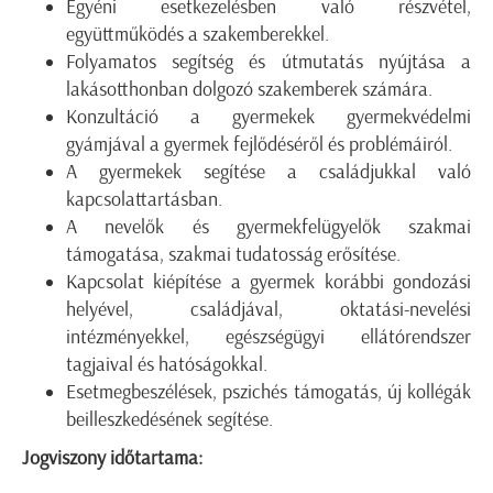
Egyéni esetkezelésben való részvétel,
együttműködés a szakemberekkel.
Folyamatos segítség és útmutatás nyújtása a
lakásotthonban dolgozó szakemberek számára.
Konzultáció a gyermekek gyermekvédelmi
gyámjával a gyermek fejlődéséről és problémáiról.
A gyermekek segítése a családjukkal való
kapcsolattartásban.
A nevelők és gyermekfelügyelők szakmai
támogatása, szakmai tudatosság erősítése.
Kapcsolat kiépítése a gyermek korábbi gondozási
helyével, családjával, oktatási-nevelési
intézményekkel, egészségügyi ellátórendszer
tagjaival és hatóságokkal.
Esetmegbeszélések, pszichés támogatás, új kollégák
beilleszkedésének segítése.
Jogviszony időtartama: