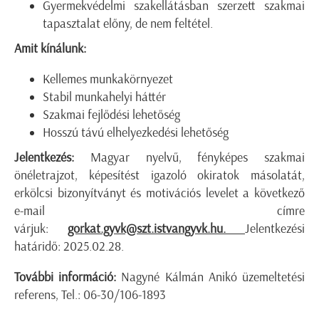
Gyermekvédelmi szakellátásban szerzett szakmai
tapasztalat előny, de nem feltétel.
Amit kínálunk:
Kellemes munkakörnyezet
Stabil munkahelyi háttér
Szakmai fejlődési lehetőség
Hosszú távú elhelyezkedési lehetőség
Jelentkezés:
Magyar nyelvű, fényképes szakmai
önéletrajzot, képesítést igazoló okiratok másolatát,
erkölcsi bizonyítványt és motivációs levelet a következő
e-mail címre
várjuk:
gorkat.gyvk@szt.istvangyvk.hu
.
Jelentkezési
határidő: 2025.02.28.
További információ:
Nagyné Kálmán Anikó üzemeltetési
referens, Tel.: 06-30/106-1893