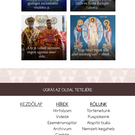
gyalogos zarándoklat
2026-os Szent Damján
részletes p...
Táborra
„A te jó Lelked vezessen
"...hogy fényt vigyek oda,
engem egyenes úton” –
ahol sötétség van" – elmél...
áldo...
UGRÁS AZ OLDAL TETEJÉRE
KEZDŐLAP
HÍREK
RÓLUNK
Hírfolyam
Történetünk
Videók
Püspökeink
Eseménynaptár
Alapító bulla
Archívum
Nemzeti kegyhely
Címkék