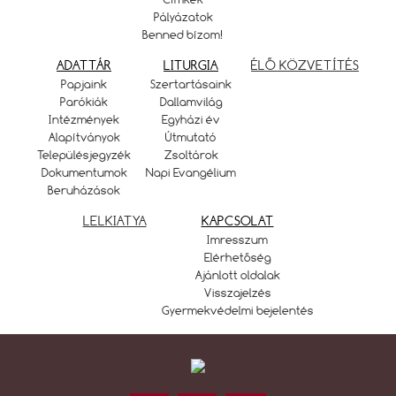
Pályázatok
Benned bízom!
ADATTÁR
LITURGIA
ÉLŐ KÖZVETÍTÉS
Papjaink
Szertartásaink
Parókiák
Dallamvilág
Intézmények
Egyházi év
Alapítványok
Útmutató
Településjegyzék
Zsoltárok
Dokumentumok
Napi Evangélium
Beruházások
LELKIATYA
KAPCSOLAT
Imresszum
Elérhetőség
Ajánlott oldalak
Visszajelzés
Gyermekvédelmi bejelentés