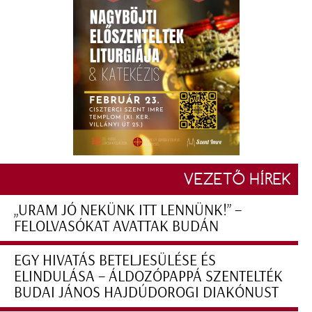
VEZETŐ HÍREK
„URAM JÓ NEKÜNK ITT LENNÜNK!” –
FELOLVASÓKAT AVATTAK BUDÁN
EGY HIVATÁS BETELJESÜLÉSE ÉS
ELINDULÁSA – ÁLDOZÓPAPPÁ SZENTELTÉK
BUDAI JÁNOS HAJDÚDOROGI DIAKÓNUST