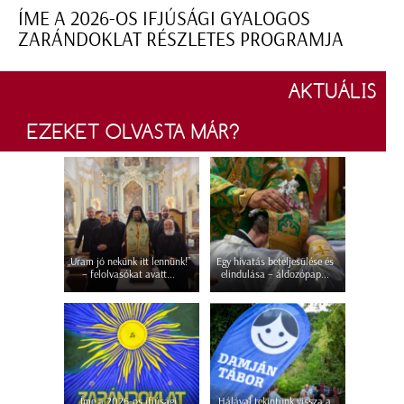
ÍME A 2026-OS IFJÚSÁGI GYALOGOS
ZARÁNDOKLAT RÉSZLETES PROGRAMJA
AKTUÁLIS
EZEKET OLVASTA MÁR?
„Uram jó nekünk itt lennünk!”
Egy hivatás beteljesülése és
– felolvasókat avatt...
elindulása – áldozópap...
Íme a 2026-os ifjúsági
Hálával tekintünk vissza a