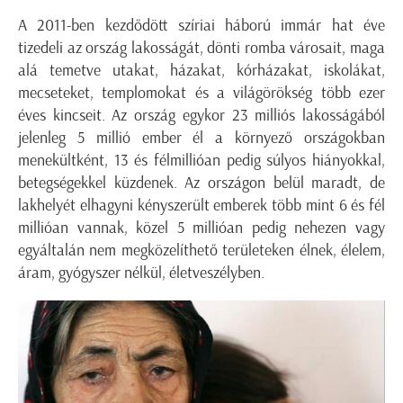
A 2011-ben kezdődött szíriai háború immár hat éve
tizedeli az ország lakosságát, dönti romba városait, maga
alá temetve utakat, házakat, kórházakat, iskolákat,
mecseteket, templomokat és a világörökség több ezer
éves kincseit. Az ország egykor 23 milliós lakosságából
jelenleg 5 millió ember él a környező országokban
menekültként, 13 és félmillióan pedig súlyos hiányokkal,
betegségekkel küzdenek. Az országon belül maradt, de
lakhelyét elhagyni kényszerült emberek több mint 6 és fél
millióan vannak, közel 5 millióan pedig nehezen vagy
egyáltalán nem megközelíthető területeken élnek, élelem,
áram, gyógyszer nélkül, életveszélyben.