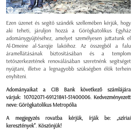
Ezen üzenet és segítő szándék szellemében kérjük, hogy
aki teheti, járuljon hozzá a Görögkatolikus Egyház
adománygyűjtéséhez, amelyet személyesen juttatunk el
Al-Dmeine al-Sarqije lakóihoz. Az összegből a falu
áramellátásának biztosításában és a templom
tetőszerkezetének renoválásában szeretnénk segítséget
nyújtani, illetve a legnagyobb szükségben élők terhein
enyhíteni.
Adományaikat a CIB Bank következő számlájára
várjuk: 10702071-69121841-51400006. Kedvezményezett
neve: Görögkatolikus Metropólia
A megjegyzés rovatba kérjük, írják be: „szíriai
keresztények”. Köszönjük!