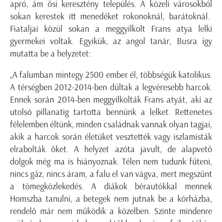
apró, ám ősi keresztény település. A közeli városokból
sokan kerestek itt menedéket rokonoknál, barátoknál.
Fiataljai közül sokan a meggyilkolt Frans atya lelki
gyermekei voltak. Egyikük, az angol tanár, Busra így
mutatta be a helyzetet:
„A falumban mintegy 2500 ember él, többségük katolikus.
A térségben 2012-2014-ben dúltak a legvéresebb harcok.
Ennek során 2014-ben meggyilkolták Frans atyát, aki az
utolsó pillanatig tartotta bennünk a lelket. Rettenetes
félelemben éltünk, minden családnak vannak olyan tagjai,
akik a harcok során életüket vesztették vagy iszlamisták
elrabolták őket. A helyzet azóta javult, de alapvető
dolgok még ma is hiányoznak. Télen nem tudunk fűteni,
nincs gáz, nincs áram, a falu el van vágva, mert megszűnt
a tömegközlekedés. A diákok bérautókkal mennek
Homszba tanulni, a betegek nem jutnak be a kórházba,
rendelő már nem működik a közelben. Szinte mindenre