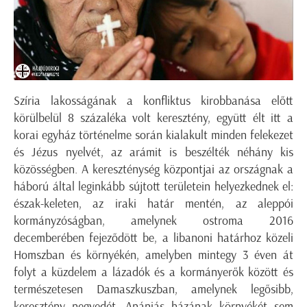
Szíria lakosságának a konfliktus kirobbanása előtt
körülbelül 8 százaléka volt keresztény, együtt élt itt a
korai egyház történelme során kialakult minden felekezet
és Jézus nyelvét, az arámit is beszélték néhány kis
közösségben. A kereszténység központjai az országnak a
háború által leginkább sújtott területein helyezkednek el:
észak-keleten, az iraki határ mentén, az aleppói
kormányzóságban, amelynek ostroma 2016
decemberében fejeződött be, a libanoni határhoz közeli
Homszban és környékén, amelyben mintegy 3 éven át
folyt a küzdelem a lázadók és a kormányerők között és
természetesen Damaszkuszban, amelynek legősibb,
keresztény negyedét, Anániás házának környékét sem