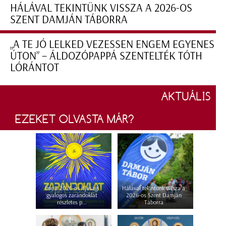
HÁLÁVAL TEKINTÜNK VISSZA A 2026-OS
SZENT DAMJÁN TÁBORRA
„A TE JÓ LELKED VEZESSEN ENGEM EGYENES
ÚTON” – ÁLDOZÓPAPPÁ SZENTELTÉK TÓTH
LÓRÁNTOT
AKTUÁLIS
EZEKET OLVASTA MÁR?
Íme a 2026-os ifjúsági
Hálával tekintünk vissza a
gyalogos zarándoklat
2026-os Szent Damján
részletes p...
Táborra