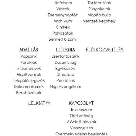
Hírfolyam
Történetünk
Videók
Püspökeink
Eseménynaptár
Alapító bulla
Archívum
Nemzeti kegyhely
Címkék
Pályázatok
Benned bízom!
ADATTÁR
LITURGIA
ÉLŐ KÖZVETÍTÉS
Papjaink
Szertartásaink
Parókiák
Dallamvilág
Intézmények
Egyházi év
Alapítványok
Útmutató
Településjegyzék
Zsoltárok
Dokumentumok
Napi Evangélium
Beruházások
LELKIATYA
KAPCSOLAT
Imresszum
Elérhetőség
Ajánlott oldalak
Visszajelzés
Gyermekvédelmi bejelentés