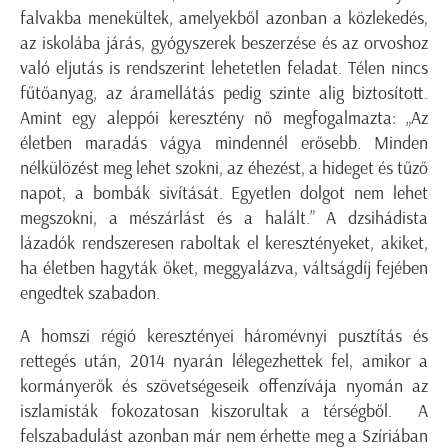
falvakba menekültek, amelyekből azonban a közlekedés,
az iskolába járás, gyógyszerek beszerzése és az orvoshoz
való eljutás is rendszerint lehetetlen feladat. Télen nincs
fűtőanyag, az áramellátás pedig szinte alig biztosított.
Amint egy aleppói keresztény nő megfogalmazta: „Az
életben maradás vágya mindennél erősebb. Minden
nélkülözést meg lehet szokni, az éhezést, a hideget és tűző
napot, a bombák sivítását. Egyetlen dolgot nem lehet
megszokni, a mészárlást és a halált.” A dzsihádista
lázadók rendszeresen raboltak el keresztényeket, akiket,
ha életben hagyták őket, meggyalázva, váltságdíj fejében
engedtek szabadon.
A homszi régió keresztényei háromévnyi pusztítás és
rettegés után, 2014 nyarán lélegezhettek fel, amikor a
kormányerők és szövetségeseik offenzívája nyomán az
iszlamisták fokozatosan kiszorultak a térségből. A
felszabadulást azonban már nem érhette meg a Szíriában