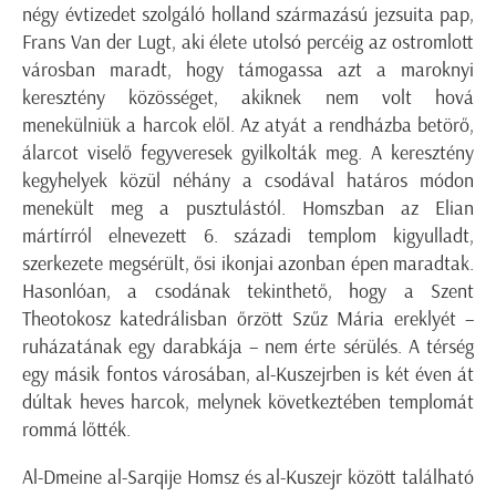
négy évtizedet szolgáló holland származású jezsuita pap,
Frans Van der Lugt, aki élete utolsó percéig az ostromlott
városban maradt, hogy támogassa azt a maroknyi
keresztény közösséget, akiknek nem volt hová
menekülniük a harcok elől. Az atyát a rendházba betörő,
álarcot viselő fegyveresek gyilkolták meg. A keresztény
kegyhelyek közül néhány a csodával határos módon
menekült meg a pusztulástól. Homszban az Elian
mártírról elnevezett 6. századi templom kigyulladt,
szerkezete megsérült, ősi ikonjai azonban épen maradtak.
Hasonlóan, a csodának tekinthető, hogy a Szent
Theotokosz katedrálisban őrzött Szűz Mária ereklyét –
ruházatának egy darabkája – nem érte sérülés. A térség
egy másik fontos városában, al-Kuszejrben is két éven át
dúltak heves harcok, melynek következtében templomát
rommá lőtték.
Al-Dmeine al-Sarqije Homsz és al-Kuszejr között található