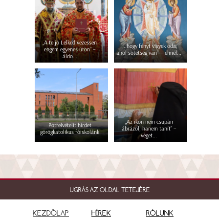
„A te jó Lelked vezessen
"...hogy fényt vigyek oda,
engem egyenes úton” –
ahol sötétség van" – elmél...
áldo...
„Az ikon nem csupán
Pótfelvételit hirdet
ábrázol, hanem tanít” –
görögkatolikus főiskolánk
véget...
UGRÁS AZ OLDAL TETEJÉRE
KEZDŐLAP
HÍREK
RÓLUNK