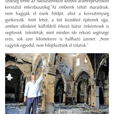
szükség lenne az iskolaszerektől kezdve áramfejlesztőkön
keresztül mikrobuszokig.”Az emberek tehát maradnak,
nem hagyják el őseik földjét, ahol a kereszténység
gyökerezik. Amit lehet, a két kezükkel építenek újjá,
amiben időnként külföldről érkező bátor önkéntesek is
segítenek. Jelenlétük, mint minden ide érkező segítségé
erős, sok ezer kilométerre is hallható üzenet: „Nem
vagytok egyedül, nem felejtkeztünk el rólatok.”