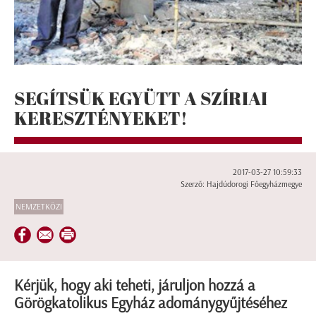
SEGÍTSÜK EGYÜTT A SZÍRIAI
KERESZTÉNYEKET!
2017-03-27 10:59:33
Szerző: Hajdúdorogi Főegyházmegye
NEMZETKÖZI
Kérjük, hogy aki teheti, járuljon hozzá a
Görögkatolikus Egyház adománygyűjtéséhez