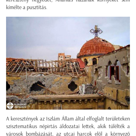
kímélte a pusztítás.
A keresztények az Iszlám Állam által elfoglalt területeken
szisztematikus népirtás áldozatai lettek, akik túlélték a
városok bombázását, az utcai harcok elől a környező