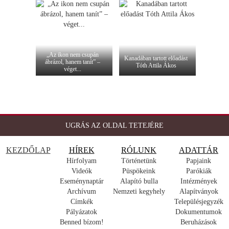
„Az ikon nem csupán
Kanadában tartott előadást
ábrázol, hanem tanít” –
Tóth Attila Ákos
véget...
UGRÁS AZ OLDAL TETEJÉRE
KEZDŐLAP
HÍREK
RÓLUNK
ADATTÁR
Hírfolyam
Történetünk
Papjaink
Videók
Püspökeink
Parókiák
Eseménynaptár
Alapító bulla
Intézmények
Archívum
Nemzeti kegyhely
Alapítványok
Címkék
Településjegyzék
Pályázatok
Dokumentumok
Benned bízom!
Beruházások