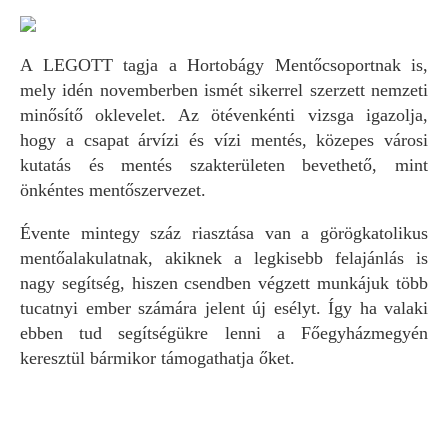
A LEGOTT tagja a Hortobágy Mentőcsoportnak is,
mely idén novemberben ismét sikerrel szerzett nemzeti
minősítő oklevelet. Az ötévenkénti vizsga igazolja,
hogy a csapat árvízi és vízi mentés, közepes városi
kutatás és mentés szakterületen bevethető, mint
önkéntes mentőszervezet.
Évente mintegy száz riasztása van a görögkatolikus
mentőalakulatnak, akiknek a legkisebb felajánlás is
nagy segítség, hiszen csendben végzett munkájuk több
tucatnyi ember számára jelent új esélyt. Így ha valaki
ebben tud segítségükre lenni a Főegyházmegyén
keresztül bármikor támogathatja őket.