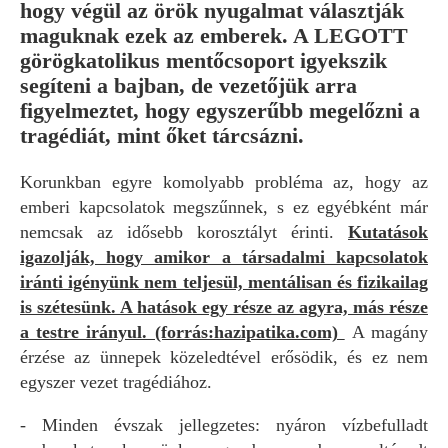
hogy végül az örök nyugalmat választják
maguknak ezek az emberek. A LEGOTT
görögkatolikus mentőcsoport igyekszik
segíteni a bajban, de vezetőjük arra
figyelmeztet, hogy egyszerűbb megelőzni a
tragédiát, mint őket tárcsázni.
Korunkban egyre komolyabb probléma az, hogy az
emberi kapcsolatok megszűnnek, s ez egyébként már
nemcsak az idősebb korosztályt érinti.
Kutatások
igazolják, hogy amikor a társadalmi kapcsolatok
iránti igényünk nem teljesül, mentálisan és fizikailag
is szétesünk. A hatások egy része az agyra, más része
a testre irányul. (forrás:hazipatika.com)
A magány
érzése az ünnepek közeledtével erősödik, és ez nem
egyszer vezet tragédiához.
- Minden évszak jellegzetes: nyáron vízbefulladt