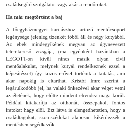
családsegítő szolgálatot vagy akár a rendőröket.
Ha már megtörtént a baj
A főegyházmegyei karitászhoz tartozó mentőcsoport
legénysége jelenleg tizenkét főből áll és négy kutyából.
Az ebek mindegyikének megvan az úgynevezett
tetemkereső vizsgája, (ma egyébként hazánkban a
LEGOTT-on kívül nincs másik olyan civil
mentőalakulat, melynek kutyái rendelkeznek ezzel a
képesítéssel) így közös erővel történik a kutatás, ami
akár napokig is eltarthat. Kristóf Imre szerint a
legárulkodóbb jel, ha valaki önkezével akar véget vetni
az életének, hogy előtte mindent elrendez maga körül.
Például kitakarítja az otthonát, összepakol, fontos
iratokat hagy elől. Ezt látva is elengedhetetlen, hogy a
családtagokat, szomszédokat alaposan kikérdezzék a
mentésben segédkezők.