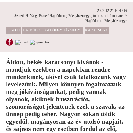
2022-12-21 16:49:16
Szerző: H. Varga Eszter/ Hajdúdorogi Főegyházmegye, fotó: istockphoto; archív
/Hajdúdorogi Főegyházmegye
LEGOTT
HAJDÚDOROGI FŐEGYHÁZMEGYE
KARÁCSONY
Áldott, békés karácsonyt kívánok -
mondjuk ezekben a napokban rendre
mindenkinek, akivel csak találkozunk vagy
levelezünk. Milyen könnyen fogalmazzuk
meg jókívánságunkat, pedig vannak
olyanok, akiknek frusztrációt,
szomorúságot jelentenek ezek a szavak, az
ünnep pedig teher. Nagyon sokan töltik
egyedül, magányosan az év utolsó napjait,
és sajnos nem egy esetben fordul az elő,