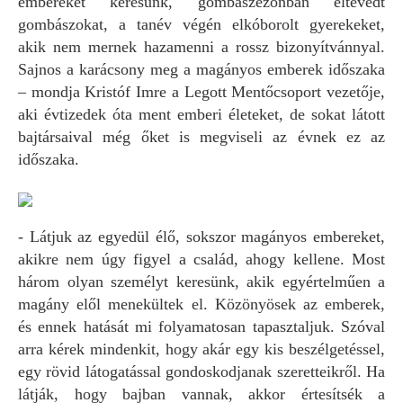
embereket keresünk, gombaszezonban eltévedt
gombászokat, a tanév végén elkóborolt gyerekeket,
akik nem mernek hazamenni a rossz bizonyítvánnyal.
Sajnos a karácsony meg a magányos emberek időszaka
– mondja Kristóf Imre a Legott Mentőcsoport vezetője,
aki évtizedek óta ment emberi életeket, de sokat látott
bajtársaival még őket is megviseli az évnek ez az
időszaka.
- Látjuk az egyedül élő, sokszor magányos embereket,
akikre nem úgy figyel a család, ahogy kellene. Most
három olyan személyt keresünk, akik egyértelműen a
magány elől menekültek el. Közönyösek az emberek,
és ennek hatását mi folyamatosan tapasztaljuk. Szóval
arra kérek mindenkit, hogy akár egy kis beszélgetéssel,
egy rövid látogatással gondoskodjanak szeretteikről. Ha
látják, hogy bajban vannak, akkor értesítsék a