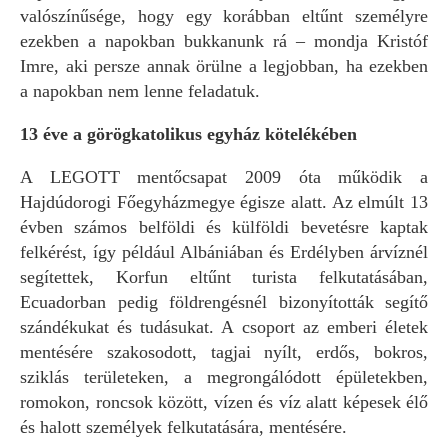
valószínűsége, hogy egy korábban eltűnt személyre
ezekben a napokban bukkanunk rá – mondja Kristóf
Imre, aki persze annak örülne a legjobban, ha ezekben
a napokban nem lenne feladatuk.
13 éve a görögkatolikus egyház kötelékében
A LEGOTT mentőcsapat 2009 óta működik a
Hajdúdorogi Főegyházmegye égisze alatt. Az elmúlt 13
évben számos belföldi és külföldi bevetésre kaptak
felkérést, így például Albániában és Erdélyben árvíznél
segítettek, Korfun eltűnt turista felkutatásában,
Ecuadorban pedig földrengésnél bizonyították segítő
szándékukat és tudásukat. A csoport az emberi életek
mentésére szakosodott, tagjai nyílt, erdős, bokros,
sziklás területeken, a megrongálódott épületekben,
romokon, roncsok között, vízen és víz alatt képesek élő
és halott személyek felkutatására, mentésére.