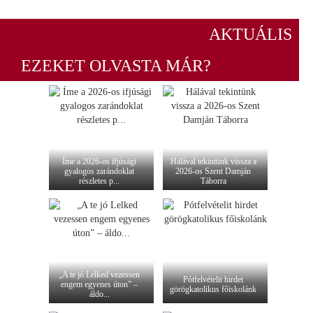
AKTUÁLIS
EZEKET OLVASTA MÁR?
Íme a 2026-os ifjúsági
Hálával tekintünk vissza a
gyalogos zarándoklat
2026-os Szent Damján
részletes p...
Táborra
„A te jó Lelked vezessen
Pótfelvételit hirdet
engem egyenes úton” –
görögkatolikus főiskolánk
áldo...