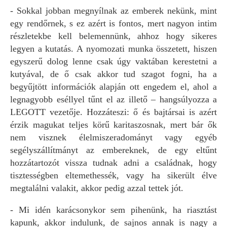
- Sokkal jobban megnyílnak az emberek nekünk, mint
egy rendőrnek, s ez azért is fontos, mert nagyon intim
részletekbe kell belemennünk, ahhoz hogy sikeres
legyen a kutatás. A nyomozati munka összetett, hiszen
egyszerű dolog lenne csak úgy vaktában kerestetni a
kutyával, de ő csak akkor tud szagot fogni, ha a
begyűjtött információk alapján ott engedem el, ahol a
legnagyobb eséllyel tűnt el az illető – hangsúlyozza a
LEGOTT vezetője. Hozzáteszi: ő és bajtársai is azért
érzik magukat teljes körű karitaszosnak, mert bár ők
nem visznek élelmiszeradományt vagy egyéb
segélyszállítmányt az embereknek, de egy eltűnt
hozzátartozót vissza tudnak adni a családnak, hogy
tisztességben eltemethessék, vagy ha sikerült élve
megtalálni valakit, akkor pedig azzal tettek jót.
- Mi idén karácsonykor sem pihenünk, ha riasztást
kapunk, akkor indulunk, de sajnos annak is nagy a