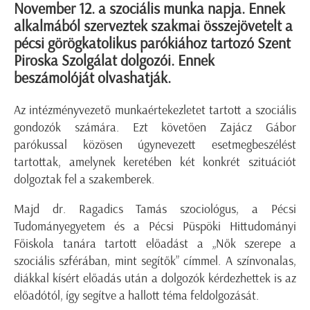
November 12. a szociális munka napja. Ennek
alkalmából szerveztek szakmai összejövetelt a
pécsi görögkatolikus parókiához tartozó Szent
Piroska Szolgálat dolgozói. Ennek
beszámolóját olvashatják.
Az intézményvezető munkaértekezletet tartott a szociális
gondozók számára. Ezt követően Zajácz Gábor
parókussal közösen úgynevezett esetmegbeszélést
tartottak, amelynek keretében két konkrét szituációt
dolgoztak fel a szakemberek.
Majd dr. Ragadics Tamás szociológus, a Pécsi
Tudományegyetem és a Pécsi Püspöki Hittudományi
Főiskola tanára tartott előadást a „Nők szerepe a
szociális szférában, mint segítők” címmel. A színvonalas,
diákkal kísért előadás után a dolgozók kérdezhettek is az
előadótól, így segítve a hallott téma feldolgozását.