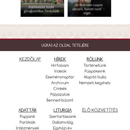
„Az ikon nem csupán
Pótfelvételit hirdet
ábrázol, hanem tanít” –
görögkatolikus főiskolánk
véget...
UGRÁS AZ OLDAL TETEJÉRE
KEZDŐLAP
HÍREK
RÓLUNK
Hírfolyam
Történetünk
Videók
Püspökeink
Eseménynaptár
Alapító bulla
Archívum
Nemzeti kegyhely
Címkék
Pályázatok
Benned bízom!
ADATTÁR
LITURGIA
ÉLŐ KÖZVETÍTÉS
Papjaink
Szertartásaink
Parókiák
Dallamvilág
Intézmények
Egyházi év