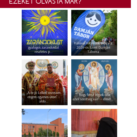
EZEKET OLVASTA MÁR?
Íme a 2026-os ifjúsági
Hálával tekintünk vissza a
gyalogos zarándoklat
2026-os Szent Damján
részletes p...
Táborra
„A te jó Lelked vezessen
"...hogy fényt vigyek oda,
engem egyenes úton” –
ahol sötétség van" – elmél...
áldo...