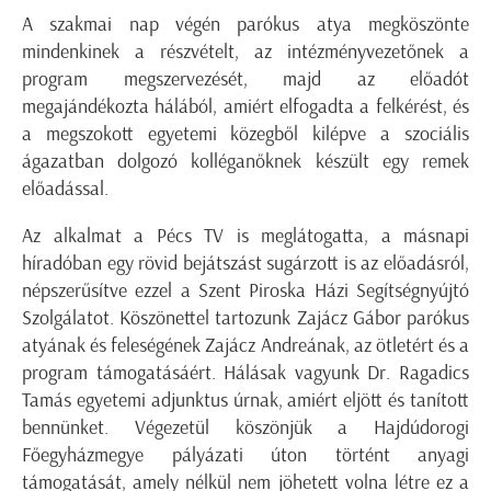
A szakmai nap végén parókus atya megköszönte
mindenkinek a részvételt, az intézményvezetőnek a
program megszervezését, majd az előadót
megajándékozta hálából, amiért elfogadta a felkérést, és
a megszokott egyetemi közegből kilépve a szociális
ágazatban dolgozó kolléganőknek készült egy remek
előadással.
Az alkalmat a Pécs TV is meglátogatta, a másnapi
híradóban egy rövid bejátszást sugárzott is az előadásról,
népszerűsítve ezzel a Szent Piroska Házi Segítségnyújtó
Szolgálatot. Köszönettel tartozunk Zajácz Gábor parókus
atyának és feleségének Zajácz Andreának, az ötletért és a
program támogatásáért. Hálásak vagyunk Dr. Ragadics
Tamás egyetemi adjunktus úrnak, amiért eljött és tanított
bennünket. Végezetül köszönjük a Hajdúdorogi
Főegyházmegye pályázati úton történt anyagi
támogatását, amely nélkül nem jöhetett volna létre ez a