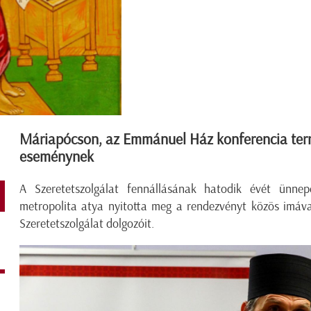
Máriapócson, az Emmánuel Ház konferencia term
eseménynek
A Szeretetszolgálat fennállásának hatodik évét ünnep
metropolita atya nyitotta meg a rendezvényt közös imáva
Szeretetszolgálat dolgozóit.