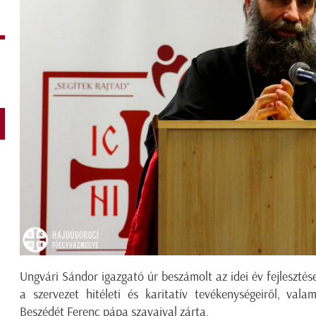
Ungvári Sándor igazgató úr beszámolt az idei év fejlesztése
a szervezet hitéleti és karitatív tevékenységeiről, vala
Beszédét Ferenc pápa szavaival zárta.