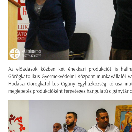
Az előadások közben két énekkari produkciót is hallh
Görögkatolikus Gyermekvédelmi Központ munkavállalói va
Hodászi Görögkatolikus Cigány Egyházközség kórusa mut
meglepetés produkcióként fergeteges hangulatú cigánytánc