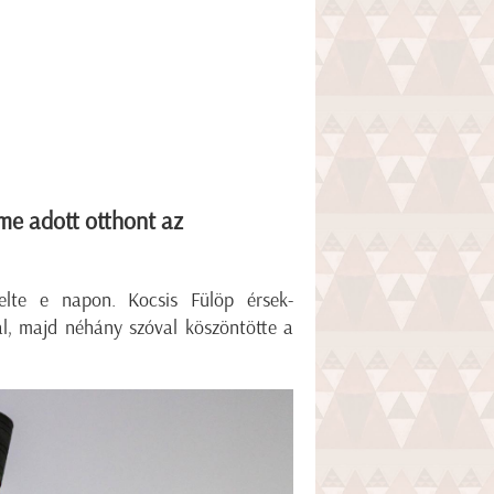
e adott otthont az
elte e napon. Kocsis Fülöp érsek-
l, majd néhány szóval köszöntötte a