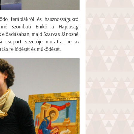
dő terápiákról és hasznosságukról
thné Szombati Enikő a Hajdúsági
 előadásában, majd Szarvas Jánosné,
ási csoport vezetője mutatta be az
atás fejlődését és működését.