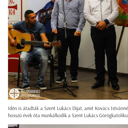
Idén is átadták a Szent Lukács Díjat, amit Kovács Istvánn
hosszú évek óta munkálkodik a Szent Lukács Görögkatoli