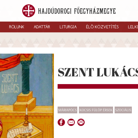
RÓLUNK
ADATTÁR
LITURGIA
ÉLŐ KÖZVETÍTÉS
LELK
SZENT LUKÁC
MÁRIAPÓCS
KOCSIS FÜLÖP ÉRSEK
SZOCIÁLIS