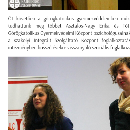
Őt követően a görögkatolikus gyermekvédelemben műkö
tudhattunk meg többet Asztalos-Nagy Erika és Tó
Görögkatolikus Gyermekvédelmi Központ pszichológusainak
a szakolyi Integrált Szolgáltató Központ foglalkoztat
intézményben hosszú évekre visszanyúló szociális foglalkoz