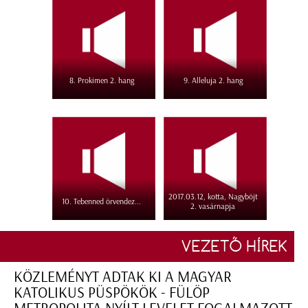
8. Prokimen 2. hang
9. Alleluja 2. hang
2017.03.12, kotta, Nagyböjt
10. Tebenned örvendez...
2. vasárnapja
VEZETŐ HÍREK
KÖZLEMÉNYT ADTAK KI A MAGYAR
KATOLIKUS PÜSPÖKÖK - FÜLÖP