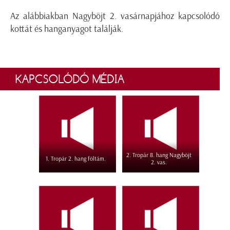
Az alábbiakban Nagyböjt 2. vasárnapjához kapcsolódó
kottát és hanganyagot találják.
KAPCSOLÓDÓ MÉDIA
2. Tropár 8. hang Nagyböjt
1. Tropár 2. hang föltám.
2. vas.