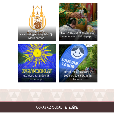
Hétvégén lesz
Egy hivatás beteljesülése és
Nagyboldogasszony búcsúja
elindulása – áldozópap...
Máriapócson
Íme a 2026-os ifjúsági
Hálával tekintünk vissza a
gyalogos zarándoklat
2026-os Szent Damján
részletes p...
Táborra
UGRÁS AZ OLDAL TETEJÉRE