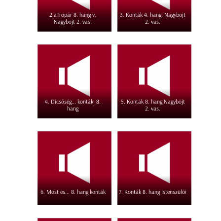
2.aTropár 8. hang v.
3. Konták 4. hang. Nagyböjt
Nagyböjt 2. vas.
2. vas.
4. Dicsőség... konták. 8.
5. Konták 8. hang Nagyböjt
hang
2. vas.
6. Most és... 8. hang konták
7. Konták 8. hang Istenszülői