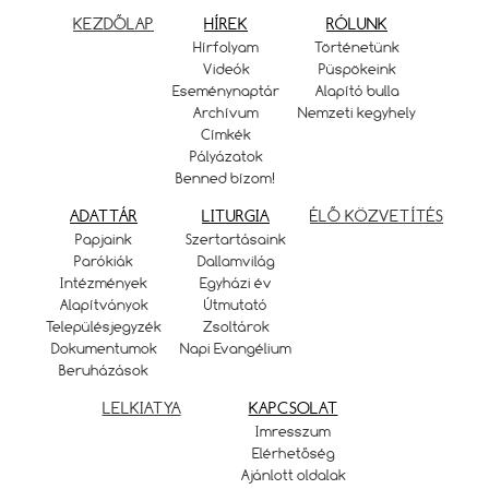
KEZDŐLAP
HÍREK
RÓLUNK
Hírfolyam
Történetünk
Videók
Püspökeink
Eseménynaptár
Alapító bulla
Archívum
Nemzeti kegyhely
Címkék
Pályázatok
Benned bízom!
ADATTÁR
LITURGIA
ÉLŐ KÖZVETÍTÉS
Papjaink
Szertartásaink
Parókiák
Dallamvilág
Intézmények
Egyházi év
Alapítványok
Útmutató
Településjegyzék
Zsoltárok
Dokumentumok
Napi Evangélium
Beruházások
LELKIATYA
KAPCSOLAT
Imresszum
Elérhetőség
Ajánlott oldalak