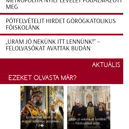
METROPOLITA NYÍLT LEVELET FOGALMAZOTT
MEG
PÓTFELVÉTELIT HIRDET GÖRÖGKATOLIKUS
FŐISKOLÁNK
„URAM JÓ NEKÜNK ITT LENNÜNK!” –
FELOLVASÓKAT AVATTAK BUDÁN
AKTUÁLIS
EZEKET OLVASTA MÁR?
Közleményt adtak ki a
„Uram jó nekünk itt lennünk!”
magyar katolikus püspökök -
– felolvasókat avatt...
Fül�...