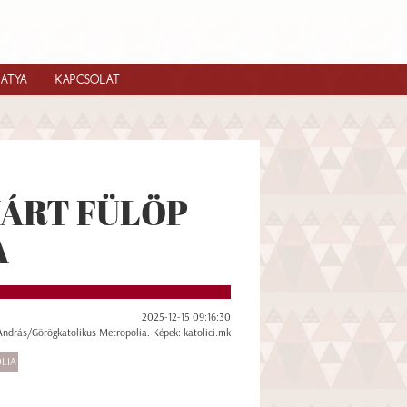
IATYA
KAPCSOLAT
JÁRT FÜLÖP
A
2025-12-15 09:16:30
 András/Görögkatolikus Metropólia. Képek: katolici.mk
LIA