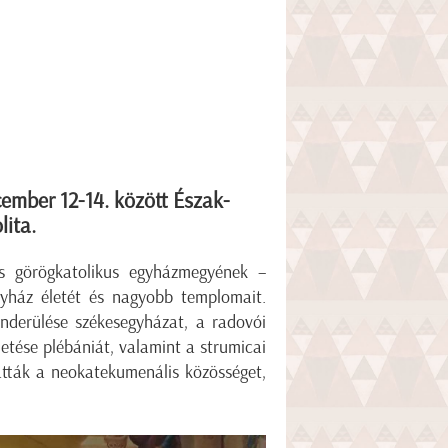
ember 12-14. között Észak-
ita.
s görögkatolikus egyházmegyének –
yház életét és nagyobb templomait.
nderülése székesegyházat, a radovói
letése plébániát, valamint a strumicai
tták a neokatekumenális közösséget,