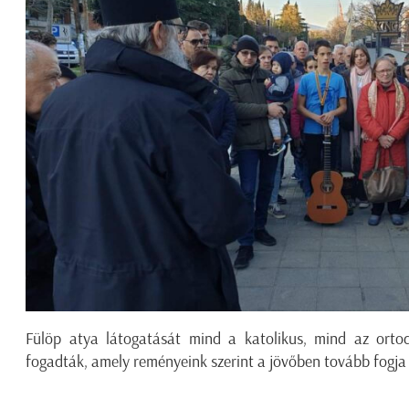
Fülöp atya látogatását mind a katolikus, mind az ortod
fogadták, amely reményeink szerint a jövőben tovább fogja 