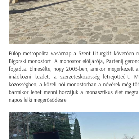
Fülöp metropolita vasárnap a Szent Liturgiát követően m
Bigorski monostort. A monostor elöljárója, Partenij gerond
fogadta. Elmesélte, hogy 2005-ben, amikor megérkezett a
imádkozni kezdett a szerzetesközösség létrejöttéért
közösségben, a közeli női monostorban a nővérek még több
bármikor lehet menni hozzájuk a monasztikus élet megt
napos lelki megerősödésre.