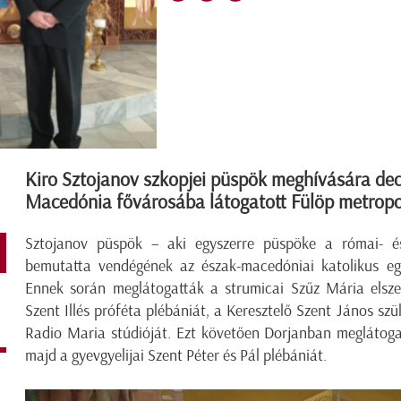
Kiro Sztojanov szkopjei püspök meghívására dec
Macedónia fővárosába látogatott Fülöp metropol
Sztojanov püspök – aki egyszerre püspöke a római- é
bemutatta vendégének az észak-macedóniai katolikus eg
Ennek során meglátogatták a strumicai Szűz Mária elsze
Szent Illés próféta plébániát, a Keresztelő Szent János szü
Radio Maria stúdióját. Ezt követően Dorjanban meglátoga
majd a gyevgyelijai Szent Péter és Pál plébániát.