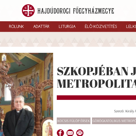
RÓLUNK
ADATTÁR
LITURGIA
ÉLŐ KÖZVETÍTÉS
LELK
SZKOPJÉBAN 
METROPOLIT
Szerző: Király
KOCSIS FÜLÖP ÉRSEK
GÖRÖGKATOLIKUS METROPÓ