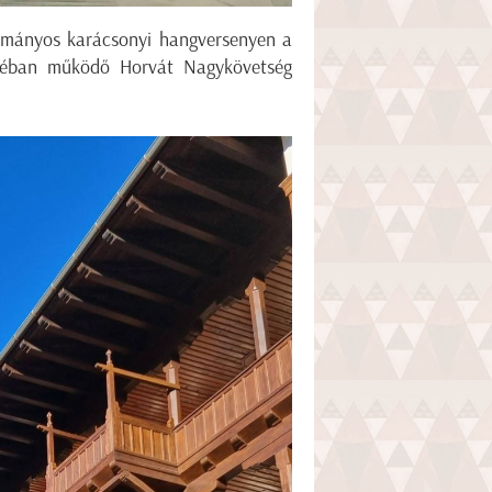
yományos karácsonyi hangversenyen a
pjéban működő Horvát Nagykövetség