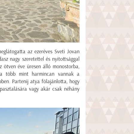
eglátogatta az ezeréves Sveti Jovan
asz nagy szeretettel és nyitottsággal
z ötven éve üresen álló monostorba,
. Ma több mint harmincan vannak a
en. Partenij atya fölajánlotta, hogy
apasztalására vagy akár csak néhány