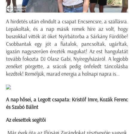
A hirdetés után elindult a csapat Encsencsre, a szállásra.
Lepakoltak, és a nap másik remek híre az volt, hogy
buszokkal vitték át őket Nyírbátorba a Sárkány Fürdőbe!
Csobbantak egy jót a fiatalok, pancsoltak, ugárltak,
igazán nagyszerűen érezték magukat! Az est hangulatát
tovább fokozta DJ Olasz Gabi, Nyíregyházáról. A legjobb
zenéket pörgette, a srácok pedig önfeledt táncolásba
kezdtek! Reméljük, marad energia a holnapi napra is...
A nap hősei, a Legott csapata: Kristóf Imre, Kozák Ferenc
és Szabó Bálint
Az elesettek segítői
„Már évek óta az Ifjúsági Zarándokat résztvevője vagyok.