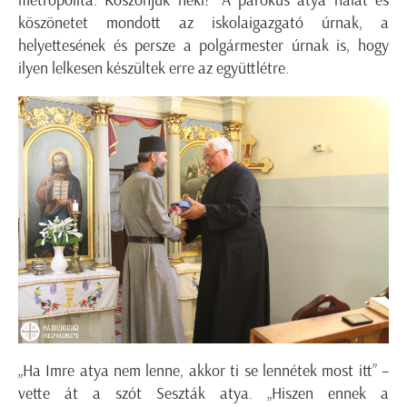
metropolita. Köszönjük neki!” A parókus atya hálát és
köszönetet mondott az iskolaigazgató úrnak, a
helyettesének és persze a polgármester úrnak is, hogy
ilyen lelkesen készültek erre az együttlétre.
„Ha Imre atya nem lenne, akkor ti se lennétek most itt” –
vette át a szót Seszták atya. „Hiszen ennek a