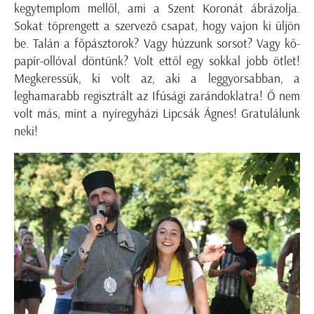
kegytemplom mellől, ami a Szent Koronát ábrázolja.
Sokat töprengett a szervező csapat, hogy vajon ki üljön
be. Talán a főpásztorok? Vagy húzzunk sorsot? Vagy kő-
papír-ollóval döntünk? Volt ettől egy sokkal jobb ötlet!
Megkeressük, ki volt az, aki a leggyorsabban, a
leghamarabb regisztrált az Ifúsági zarándoklatra! Ő nem
volt más, mint a nyíregyházi Lipcsák Ágnes! Gratulálunk
neki!