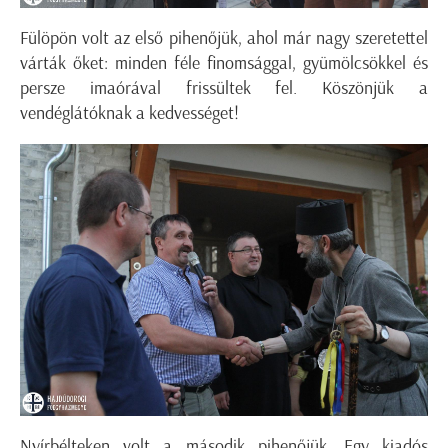
Fülöpön volt az első pihenőjük, ahol már nagy szeretettel
várták őket: minden féle finomsággal, gyümölcsökkel és
persze imaórával frissültek fel. Köszönjük a
vendéglátóknak a kedvességet!
Nyírbélteken volt a második pihenőjük. Egy kiadós