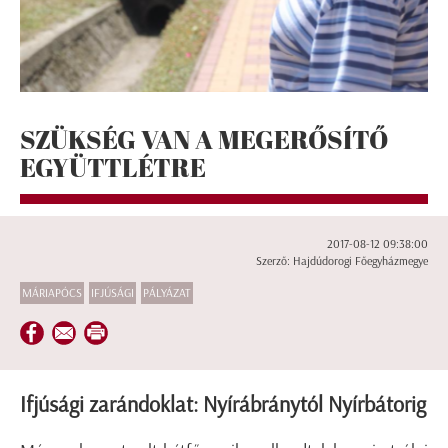
SZÜKSÉG VAN A MEGERŐSÍTŐ
EGYÜTTLÉTRE
2017-08-12 09:38:00
Szerző: Hajdúdorogi Főegyházmegye
MÁRIAPÓCS
IFJÚSÁGI
PÁLYÁZAT
Ifjúsági zarándoklat: Nyírábránytól Nyírbátorig