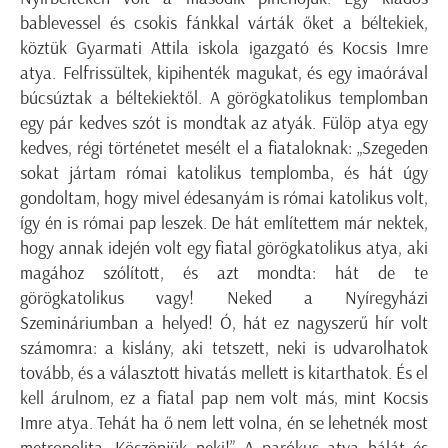
bablevessel és csokis fánkkal várták őket a béltekiek,
köztük Gyarmati Attila iskola igazgató és Kocsis Imre
atya. Felfrissültek, kipihenték magukat, és egy imaórával
búcsúztak a béltekiektől. A görögkatolikus templomban
egy pár kedves szót is mondtak az atyák. Fülöp atya egy
kedves, régi történetet mesélt el a fiataloknak: „Szegeden
sokat jártam római katolikus templomba, és hát úgy
gondoltam, hogy mivel édesanyám is római katolikus volt,
így én is római pap leszek. De hát említettem már nektek,
hogy annak idején volt egy fiatal görögkatolikus atya, aki
magához szólított, és azt mondta: hát de te
görögkatolikus vagy! Neked a Nyíregyházi
Szemináriumban a helyed! Ó, hát ez nagyszerű hír volt
számomra: a kislány, aki tetszett, neki is udvarolhatok
tovább, és a választott hivatás mellett is kitarthatok. És el
kell árulnom, ez a fiatal pap nem volt más, mint Kocsis
Imre atya. Tehát ha ő nem lett volna, én se lehetnék most