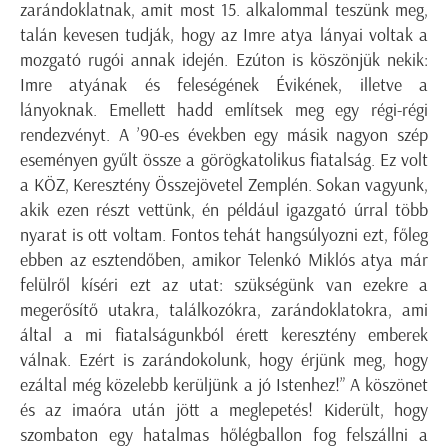
zarándoklatnak, amit most 15. alkalommal teszünk meg,
talán kevesen tudják, hogy az Imre atya lányai voltak a
mozgató rugói annak idején. Ezúton is köszönjük nekik:
Imre atyának és feleségének Évikének, illetve a
lányoknak. Emellett hadd említsek meg egy régi-régi
rendezvényt. A ’90-es években egy másik nagyon szép
eseményen gyűlt össze a görögkatolikus fiatalság. Ez volt
a KÖZ, Keresztény Összejövetel Zemplén. Sokan vagyunk,
akik ezen részt vettünk, én például igazgató úrral több
nyarat is ott voltam. Fontos tehát hangsúlyozni ezt, főleg
ebben az esztendőben, amikor Telenkó Miklós atya már
felülről kíséri ezt az utat: szükségünk van ezekre a
megerősítő utakra, találkozókra, zarándoklatokra, ami
által a mi fiatalságunkból érett keresztény emberek
válnak. Ezért is zarándokolunk, hogy érjünk meg, hogy
ezáltal még közelebb kerüljünk a jó Istenhez!” A köszönet
és az imaóra után jött a meglepetés! Kiderült, hogy
szombaton egy hatalmas hőlégballon fog felszállni a