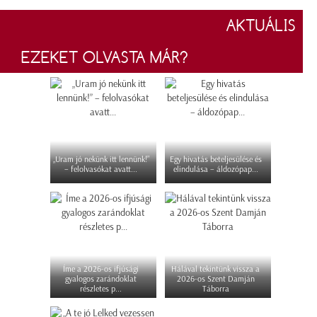
AKTUÁLIS
EZEKET OLVASTA MÁR?
„Uram jó nekünk itt lennünk!”
Egy hivatás beteljesülése és
– felolvasókat avatt...
elindulása – áldozópap...
Íme a 2026-os ifjúsági
Hálával tekintünk vissza a
gyalogos zarándoklat
2026-os Szent Damján
részletes p...
Táborra