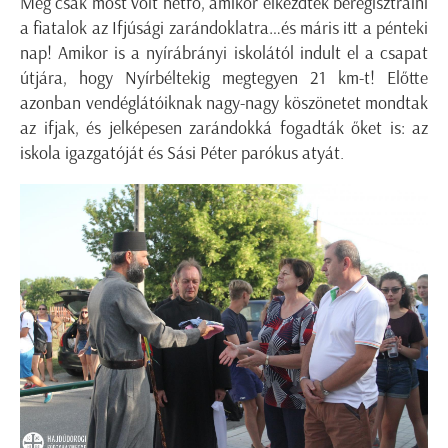
Még csak most volt hétfő, amikor elkezdtek beregisztrálni
a fiatalok az Ifjúsági zarándoklatra…és máris itt a pénteki
nap! Amikor is a nyírábrányi iskolától indult el a csapat
útjára, hogy Nyírbéltekig megtegyen 21 km-t! Előtte
azonban vendéglátóiknak nagy-nagy köszönetet mondtak
az ifjak, és jelképesen zarándokká fogadták őket is: az
iskola igazgatóját és Sási Péter parókus atyát.