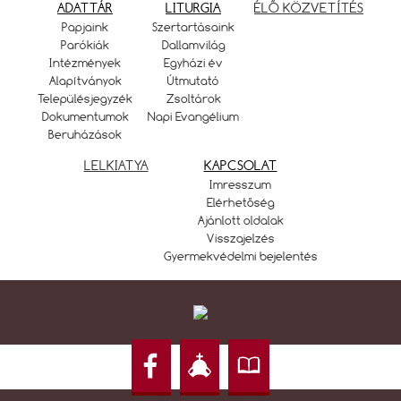
ADATTÁR
LITURGIA
ÉLŐ KÖZVETÍTÉS
Papjaink
Szertartásaink
Parókiák
Dallamvilág
Intézmények
Egyházi év
Alapítványok
Útmutató
Településjegyzék
Zsoltárok
Dokumentumok
Napi Evangélium
Beruházások
LELKIATYA
KAPCSOLAT
Imresszum
Elérhetőség
Ajánlott oldalak
Visszajelzés
Gyermekvédelmi bejelentés