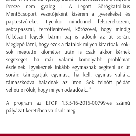
Persze nem gyalog J A Legott Görögkatolikus
Mentőcsoport vezetőjeként kísérem a gyerekeket és
paptestvéreket. Ilyenkor mindennel felszerelkezem,
sebtapasszal, fertőtlenítővel, kötözővel, hogy mindig
felkészült legyek, bármi baj is adódik az út során.
Meglepő látni, hogy ezek a fiatalok milyen kitartóak: sok-
sok megtette kilométer után is csak akkor kérnek
segítséget, ha már valami komolyabb problémát
észlelnek. Igyekeznek inkább egymásnak segíteni az út
során: támogatják egymást, ha kell, egymás vállára
támaszkodva haladnak az úton. Sok felnőtt példát
vehetne róluk, hogy milyen odaadóak…”
A program az EFOP 1.3.5-16-2016-00799-es számú
pályázat keretében valósult meg.