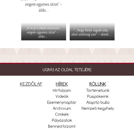
„A te jó Lelked vezessen
"...hogy fényt vigyek oda,
engem egyenes úton” –
ahol sötétség van" – elmél...
áldo...
UGRÁS AZ OLDAL TETEJÉRE
KEZDŐLAP
HÍREK
RÓLUNK
Hírfolyam
Történetünk
Videók
Püspökeink
Eseménynaptár
Alapító bulla
Archívum
Nemzeti kegyhely
Címkék
Pályázatok
Benned bízom!