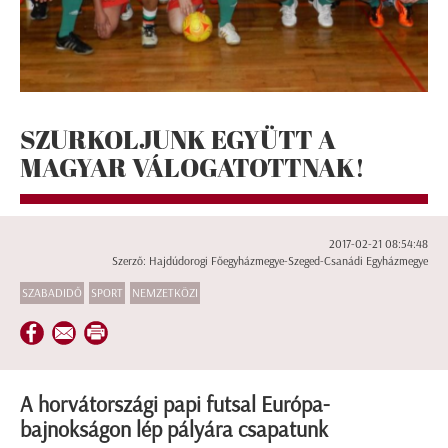
SZURKOLJUNK EGYÜTT A
MAGYAR VÁLOGATOTTNAK!
2017-02-21 08:54:48
Szerző: Hajdúdorogi Főegyházmegye-Szeged-Csanádi Egyházmegye
SZABADIDŐ
SPORT
NEMZETKÖZI
A horvátországi papi futsal Európa-
bajnokságon lép pályára csapatunk