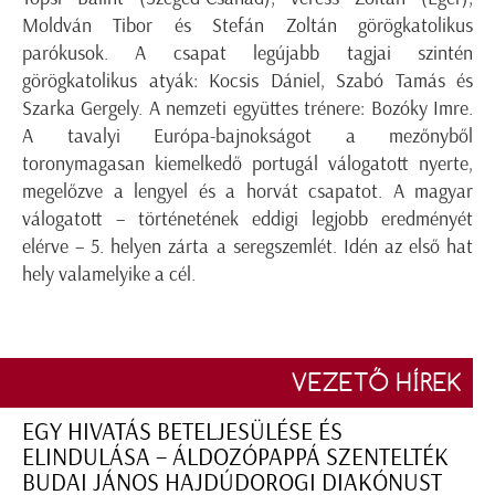
Moldván Tibor és Stefán Zoltán görögkatolikus
parókusok. A csapat legújabb tagjai szintén
görögkatolikus atyák: Kocsis Dániel, Szabó Tamás és
Szarka Gergely. A nemzeti együttes trénere: Bozóky Imre.
A tavalyi Európa-bajnokságot a mezőnyből
toronymagasan kiemelkedő portugál válogatott nyerte,
megelőzve a lengyel és a horvát csapatot. A magyar
válogatott – történetének eddigi legjobb eredményét
elérve – 5. helyen zárta a seregszemlét. Idén az első hat
hely valamelyike a cél.
VEZETŐ HÍREK
EGY HIVATÁS BETELJESÜLÉSE ÉS
ELINDULÁSA – ÁLDOZÓPAPPÁ SZENTELTÉK
BUDAI JÁNOS HAJDÚDOROGI DIAKÓNUST