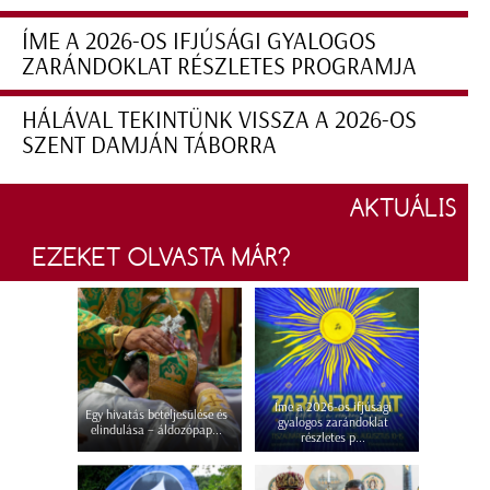
ÍME A 2026-OS IFJÚSÁGI GYALOGOS
ZARÁNDOKLAT RÉSZLETES PROGRAMJA
HÁLÁVAL TEKINTÜNK VISSZA A 2026-OS
SZENT DAMJÁN TÁBORRA
AKTUÁLIS
EZEKET OLVASTA MÁR?
Íme a 2026-os ifjúsági
Egy hivatás beteljesülése és
gyalogos zarándoklat
elindulása – áldozópap...
részletes p...