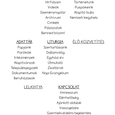
Hírfolyam
Történetünk
Videók
Püspökeink
Eseménynaptár
Alapító bulla
Archívum
Nemzeti kegyhely
Címkék
Pályázatok
Benned bízom!
ADATTÁR
LITURGIA
ÉLŐ KÖZVETÍTÉS
Papjaink
Szertartásaink
Parókiák
Dallamvilág
Intézmények
Egyházi év
Alapítványok
Útmutató
Településjegyzék
Zsoltárok
Dokumentumok
Napi Evangélium
Beruházások
LELKIATYA
KAPCSOLAT
Imresszum
Elérhetőség
Ajánlott oldalak
Visszajelzés
Gyermekvédelmi bejelentés