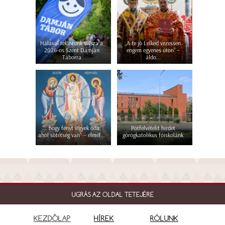
Hálával tekintünk vissza a
„A te jó Lelked vezessen
2026-os Szent Damján
engem egyenes úton” –
Táborra
áldo...
"...hogy fényt vigyek oda,
Pótfelvételit hirdet
ahol sötétség van" – elmél...
görögkatolikus főiskolánk
UGRÁS AZ OLDAL TETEJÉRE
KEZDŐLAP
HÍREK
RÓLUNK