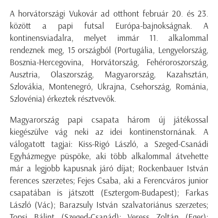
A horvátországi Vukovár ad otthont február 20. és 23.
között a papi futsal Európa-bajnokságnak. A
kontinensviadalra, melyet immár 11. alkalommal
rendeznek meg, 15 országból (Portugália, Lengyelország,
Bosznia-Hercegovina, Horvátország, Fehéroroszország,
Ausztria, Olaszország, Magyarország, Kazahsztán,
Szlovákia, Montenegró, Ukrajna, Csehország, Románia,
Szlovénia) érkeztek résztvevők.
Magyarország papi csapata három új játékossal
kiegészülve vág neki az idei kontinenstornának. A
válogatott tagjai: Kiss-Rigó László, a Szeged-Csanádi
Egyházmegye püspöke, aki több alkalommal átvehette
már a legjobb kapusnak járó díjat; Rockenbauer István
ferences szerzetes; Fejes Csaba, aki a Ferencváros junior
csapatában is játszott (Esztergom-Budapest); Farkas
László (Vác); Barazsuly István szalvatoriánus szerzetes;
Topsi Bálint (Szeged-Csanád); Veress Zoltán (Eger);