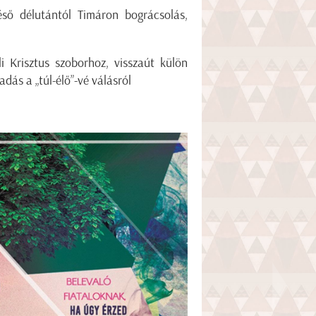
éső délutántól Timáron bográcsolás,
li Krisztus szoborhoz, visszaút külön
dás a „túl-élő”-vé válásról