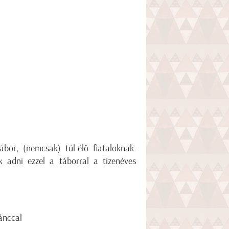
ábor, (nemcsak) túl-élő fiataloknak.
k adni ezzel a táborral a tizenéves
tánccal