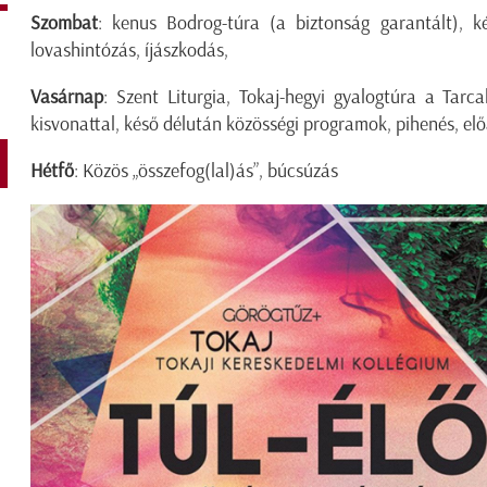
Szombat
: kenus Bodrog-túra (a biztonság garantált), k
lovashintózás, íjászkodás,
Vasárnap
: Szent Liturgia, Tokaj-hegyi gyalogtúra a Tarca
kisvonattal, késő délután közösségi programok, pihenés, előa
Hétfő
: Közös „összefog(lal)ás”, búcsúzás