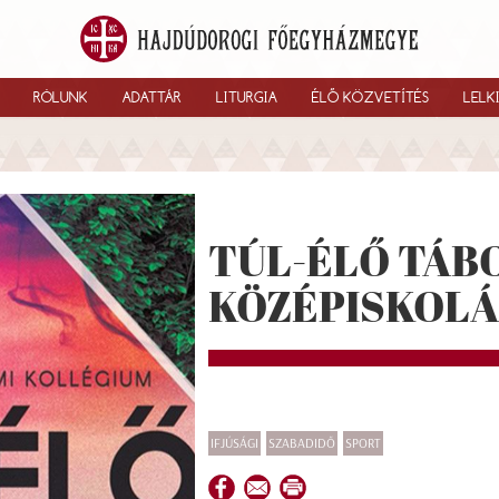
RÓLUNK
ADATTÁR
LITURGIA
ÉLŐ KÖZVETÍTÉS
LELK
TÚL-ÉLŐ TÁB
KÖZÉPISKOL
IFJÚSÁGI
SZABADIDŐ
SPORT