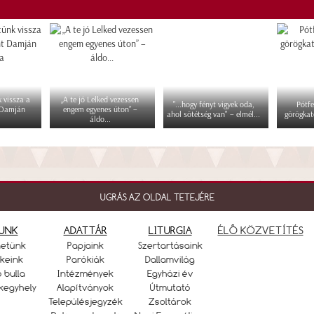
 vissza a
„A te jó Lelked vezessen
"...hogy fényt vigyek oda,
Pótfe
 Damján
engem egyenes úton” –
ahol sötétség van" – elmél...
görögkat
áldo...
UGRÁS AZ OLDAL TETEJÉRE
UNK
ADATTÁR
LITURGIA
ÉLŐ KÖZVETÍTÉS
netünk
Papjaink
Szertartásaink
keink
Parókiák
Dallamvilág
ó bulla
Intézmények
Egyházi év
kegyhely
Alapítványok
Útmutató
Településjegyzék
Zsoltárok