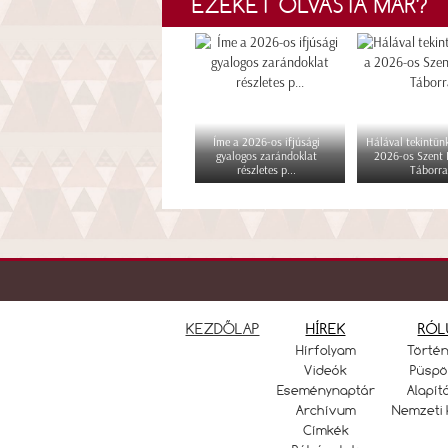
EZEKET OLVASTA MÁR?
Íme a 2026-os ifjúsági
Hálával tekintünk
gyalogos zarándoklat
2026-os Szent
részletes p...
Táborra
KEZDŐLAP
HÍREK
RÓL
Hírfolyam
Törté
Videók
Püspö
Eseménynaptár
Alapít
Archívum
Nemzeti 
Címkék