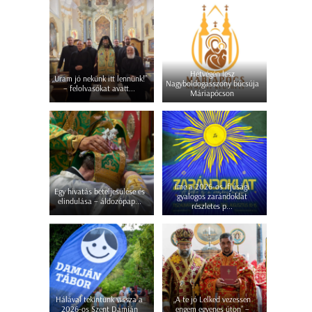
Hétvégén lesz
„Uram jó nekünk itt lennünk!”
Nagyboldogasszony búcsúja
– felolvasókat avatt...
Máriapócson
Íme a 2026-os ifjúsági
Egy hivatás beteljesülése és
gyalogos zarándoklat
elindulása – áldozópap...
részletes p...
Hálával tekintünk vissza a
„A te jó Lelked vezessen
2026-os Szent Damján
engem egyenes úton” –