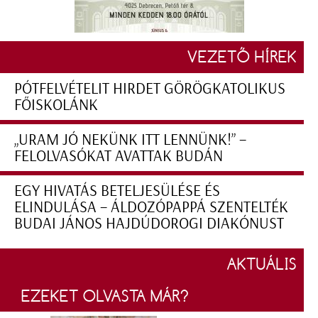
VEZETŐ HÍREK
PÓTFELVÉTELIT HIRDET GÖRÖGKATOLIKUS
FŐISKOLÁNK
„URAM JÓ NEKÜNK ITT LENNÜNK!” –
FELOLVASÓKAT AVATTAK BUDÁN
EGY HIVATÁS BETELJESÜLÉSE ÉS
ELINDULÁSA – ÁLDOZÓPAPPÁ SZENTELTÉK
BUDAI JÁNOS HAJDÚDOROGI DIAKÓNUST
AKTUÁLIS
EZEKET OLVASTA MÁR?