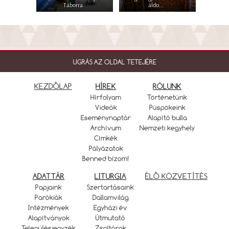
Táborra
áldo...
UGRÁS AZ OLDAL TETEJÉRE
KEZDŐLAP
HÍREK
RÓLUNK
Hírfolyam
Történetünk
Videók
Püspökeink
Eseménynaptár
Alapító bulla
Archívum
Nemzeti kegyhely
Címkék
Pályázatok
Benned bízom!
ADATTÁR
LITURGIA
ÉLŐ KÖZVETÍTÉS
Papjaink
Szertartásaink
Parókiák
Dallamvilág
Intézmények
Egyházi év
Alapítványok
Útmutató
Településjegyzék
Zsoltárok