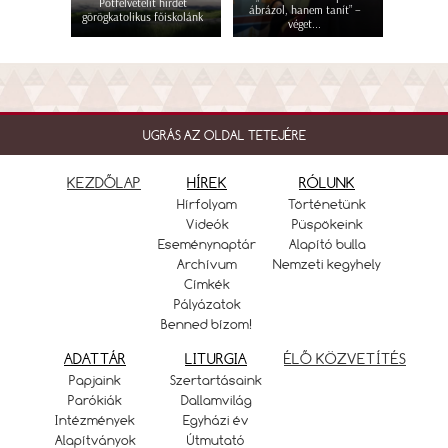
Pótfelvételit hirdet
ábrázol, hanem tanít” –
görögkatolikus főiskolánk
véget...
UGRÁS AZ OLDAL TETEJÉRE
KEZDŐLAP
HÍREK
RÓLUNK
Hírfolyam
Történetünk
Videók
Püspökeink
Eseménynaptár
Alapító bulla
Archívum
Nemzeti kegyhely
Címkék
Pályázatok
Benned bízom!
ADATTÁR
LITURGIA
ÉLŐ KÖZVETÍTÉS
Papjaink
Szertartásaink
Parókiák
Dallamvilág
Intézmények
Egyházi év
Alapítványok
Útmutató