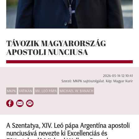
TÁVOZIK MAGYARORSZÁG
APOSTOLI NUNCIUSA
2026-05-14 12:10:41
Szerző: MKPK sajtószolgálat. Kép: Magyar Kurír
MKPK
VATIKÁN
XIV. LEÓ PÁPA
MICHAEL W. BANACH
A Szentatya, XIV. Leó pápa Argentína apostoli
nunciusává nevezte ki Excellenciás és