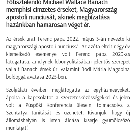
Főtisztelendő Michael Wallace Banach
memphisi címzetes érseket, Magyarország
apostoli nunciusát, akinek megbízatása
hazánkban hamarosan véget ér.
Az érsek urat Ferenc pápa 2022. május 3-án nevezte ki
magyarországi apostoli nunciussá. Az azóta eltelt négy év
kiemelkedő eseménye volt Ferenc pápa 2023-as
látogatása, amelynek lebonyolításában jelentős szerepet
vállalt Banach érsek úr, valamint Bódi Mária Magdolna
boldoggá avatása 2025-ben.
Szolgálati éveiben meglátogatta az egyházmegyéket,
ápolta a kapcsolatot a szerzetesközösségekkel és jelen
volt a Püspöki Konferencia ülésein, tolmácsolva a
Szentatya tanítását és üzenetét. Kívánjuk, hogy új
állomáshelyén is Isten áldása kísérje gyümölcsöző
munkáját!