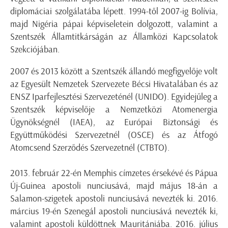
diplomáciai szolgálatába lépett. 1994-től 2007-ig Bolívia,
majd Nigéria pápai képviseletein dolgozott, valamint a
Szentszék Államtitkárságán az Államközi Kapcsolatok
Szekciójában.
2007 és 2013 között a Szentszék állandó megfigyelője volt
az Egyesült Nemzetek Szervezete Bécsi Hivatalában és az
ENSZ Iparfejlesztési Szervezeténél (UNIDO). Egyidejűleg a
Szentszék képviselője a Nemzetközi Atomenergia
Ügynökségnél (IAEA), az Európai Biztonsági és
Együttműködési Szervezetnél (OSCE) és az Átfogó
Atomcsend Szerződés Szervezetnél (CTBTO).
2013. február 22-én Memphis címzetes érsekévé és Pápua
Új-Guinea apostoli nunciusává, majd május 18-án a
Salamon-szigetek apostoli nunciusává nevezték ki. 2016.
március 19-én Szenegál apostoli nunciusává nevezték ki,
valamint apostoli küldöttnek Mauritániába. 2016. július