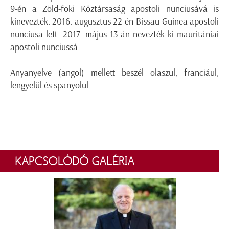
9-én a Zöld-foki Köztársaság apostoli nunciusává is
kinevezték. 2016. augusztus 22-én Bissau-Guinea apostoli
nunciusa lett. 2017. május 13-án nevezték ki mauritániai
apostoli nunciussá.
Anyanyelve (angol) mellett beszél olaszul, franciául,
lengyelül és spanyolul.
KAPCSOLÓDÓ GALÉRIA