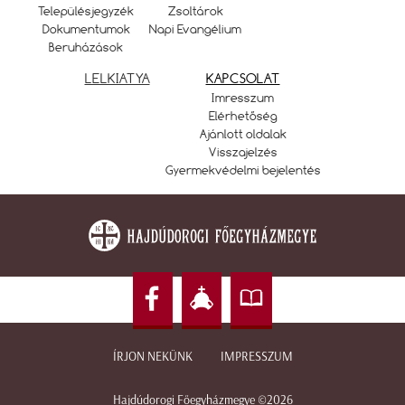
Településjegyzék
Zsoltárok
Dokumentumok
Napi Evangélium
Beruházások
LELKIATYA
KAPCSOLAT
Imresszum
Elérhetőség
Ajánlott oldalak
Visszajelzés
Gyermekvédelmi bejelentés
ÍRJON NEKÜNK
IMPRESSZUM
Hajdúdorogi Főegyházmegye ©2026