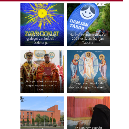
Íme a 2026-os ifjúsági
Hálával tekintünk vissza a
gyalogos zarándoklat
2026-os Szent Damján
részletes p...
Táborra
„A te jó Lelked vezessen
"...hogy fényt vigyek oda,
engem egyenes úton” –
ahol sötétség van" – elmél...
áldo...
„Az ikon nem csupán