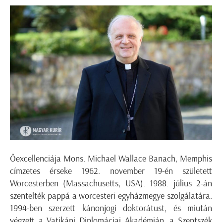
Őexcellenciája Mons. Michael Wallace Banach, Memphis
címzetes érseke 1962. november 19-én született
Worcesterben (Massachusetts, USA). 1988. július 2-án
szentelték pappá a worcesteri egyházmegye szolgálatára.
1994-ben szerzett kánonjogi doktorátust, és miután
végzett a Vatikáni Diplomáciai Akadémián, a Szentszék