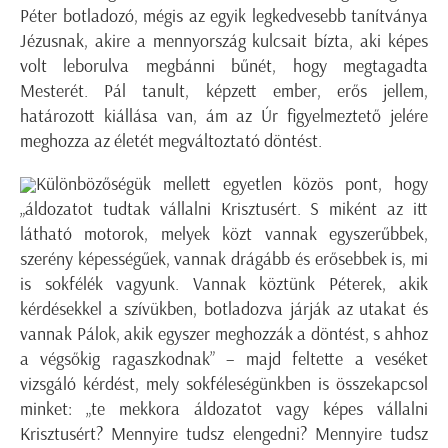
Péter botladozó, mégis az egyik legkedvesebb tanítványa
Jézusnak, akire a mennyország kulcsait bízta, aki képes
volt leborulva megbánni bűnét, hogy megtagadta
Mesterét. Pál tanult, képzett ember, erős jellem,
határozott kiállása van, ám az Úr figyelmeztető jelére
meghozza az életét megváltoztató döntést.
Különbözőségük mellett egyetlen közös pont, hogy
„áldozatot tudtak vállalni Krisztusért. S miként az itt
látható motorok, melyek közt vannak egyszerűbbek,
szerény képességűek, vannak drágább és erősebbek is, mi
is sokfélék vagyunk. Vannak köztünk Péterek, akik
kérdésekkel a szívükben, botladozva járják az utakat és
vannak Pálok, akik egyszer meghozzák a döntést, s ahhoz
a végsőkig ragaszkodnak” – majd feltette a veséket
vizsgáló kérdést, mely sokféleségünkben is összekapcsol
minket: „te mekkora áldozatot vagy képes vállalni
Krisztusért? Mennyire tudsz elengedni? Mennyire tudsz