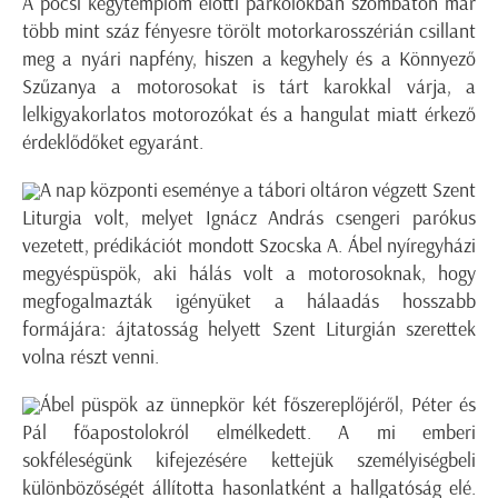
A pócsi kegytemplom előtti parkolókban szombaton már
több mint száz fényesre törölt motorkarosszérián csillant
meg a nyári napfény, hiszen a kegyhely és a Könnyező
Szűzanya a motorosokat is tárt karokkal várja, a
lelkigyakorlatos motorozókat és a hangulat miatt érkező
érdeklődőket egyaránt.
A nap központi eseménye a tábori oltáron végzett Szent
Liturgia volt, melyet Ignácz András csengeri parókus
vezetett, prédikációt mondott Szocska A. Ábel nyíregyházi
megyéspüspök, aki hálás volt a motorosoknak, hogy
megfogalmazták igényüket a hálaadás hosszabb
formájára: ájtatosság helyett Szent Liturgián szerettek
volna részt venni.
Ábel püspök az ünnepkör két főszereplőjéről, Péter és
Pál főapostolokról elmélkedett. A mi emberi
sokféleségünk kifejezésére kettejük személyiségbeli
különbözőségét állította hasonlatként a hallgatóság elé.