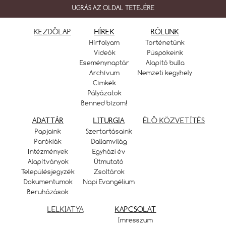
UGRÁS AZ OLDAL TETEJÉRE
KEZDŐLAP
HÍREK
RÓLUNK
Hírfolyam
Történetünk
Videók
Püspökeink
Eseménynaptár
Alapító bulla
Archívum
Nemzeti kegyhely
Címkék
Pályázatok
Benned bízom!
ADATTÁR
LITURGIA
ÉLŐ KÖZVETÍTÉS
Papjaink
Szertartásaink
Parókiák
Dallamvilág
Intézmények
Egyházi év
Alapítványok
Útmutató
Településjegyzék
Zsoltárok
Dokumentumok
Napi Evangélium
Beruházások
LELKIATYA
KAPCSOLAT
Imresszum