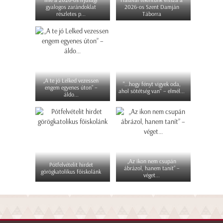
gyalogos zarándoklat
2026-os Szent Damján
részletes p...
Táborra
„A te jó Lelked vezessen
"...hogy fényt vigyek oda,
engem egyenes úton” –
ahol sötétség van" – elmél...
áldo...
„Az ikon nem csupán
Pótfelvételit hirdet
ábrázol, hanem tanít” –
görögkatolikus főiskolánk
véget...