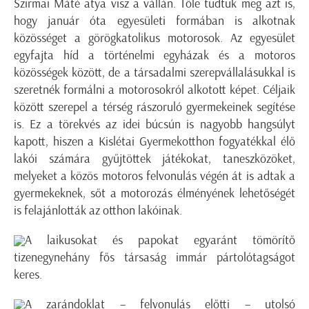
Szirmai Máté atya visz a vállán. Tőle tudtuk meg azt is,
hogy január óta egyesületi formában is alkotnak
közösséget a görögkatolikus motorosok. Az egyesület
egyfajta híd a történelmi egyházak és a motoros
közösségek között, de a társadalmi szerepvállalásukkal is
szeretnék formálni a motorosokról alkotott képet. Céljaik
között szerepel a térség rászoruló gyermekeinek segítése
is. Ez a törekvés az idei búcsún is nagyobb hangsúlyt
kapott, hiszen a Kislétai Gyermekotthon fogyatékkal élő
lakói számára gyűjtöttek játékokat, taneszközöket,
melyeket a közös motoros felvonulás végén át is adtak a
gyermekeknek, sőt a motorozás élményének lehetőségét
is felajánlották az otthon lakóinak.
A laikusokat és papokat egyaránt tömörítő
tizenegynehány fős társaság immár pártolótagságot
keres.
A zarándoklat – felvonulás előtti – utolsó