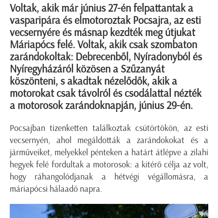
Voltak, akik már június 27-én felpattantak a
vasparipára és elmotoroztak Pocsajra, az esti
vecsernyére és másnap kezdték meg útjukat
Máriapócs felé. Voltak, akik csak szombaton
zarándokoltak: Debrecenből, Nyíradonyból és
Nyíregyházáról közösen a Szűzanyát
köszönteni, s akadtak nézelődők, akik a
motorokat csak távolról és csodálattal nézték
a motorosok zarándoknapján, június 29-én.
Pocsajban tizenketten találkoztak csütörtökön, az esti
vecsernyén, ahol megáldották a zarándokokat és a
járműveiket, melyekkel pénteken a határt átlépve a zilahi
hegyek felé fordultak a motorosok: a kitérő célja az volt,
hogy ráhangolódjanak a hétvégi végállomásra, a
máriapócsi hálaadó napra.