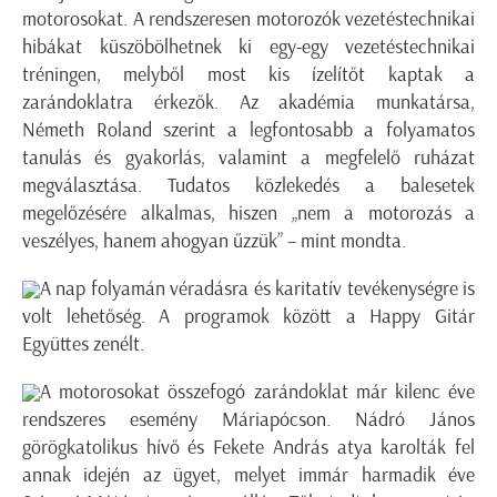
motorosokat. A rendszeresen motorozók vezetéstechnikai
hibákat küszöbölhetnek ki egy-egy vezetéstechnikai
tréningen, melyből most kis ízelítőt kaptak a
zarándoklatra érkezők. Az akadémia munkatársa,
Németh Roland szerint a legfontosabb a folyamatos
tanulás és gyakorlás, valamint a megfelelő ruházat
megválasztása. Tudatos közlekedés a balesetek
megelőzésére alkalmas, hiszen „nem a motorozás a
veszélyes, hanem ahogyan űzzük” – mint mondta.
A nap folyamán véradásra és karitatív tevékenységre is
volt lehetőség. A programok között a Happy Gitár
Együttes zenélt.
A motorosokat összefogó zarándoklat már kilenc éve
rendszeres esemény Máriapócson. Nádró János
görögkatolikus hívő és Fekete András atya karolták fel
annak idején az ügyet, melyet immár harmadik éve