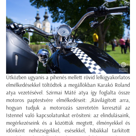
Útközben ugyanis a pihenés mellett rövid lelkigyakorlatos
elmélkedésekkel töltődtek a megállókban Karakó Roland
atya vezetésével. Szirmai Máté atya így foglalta össze
motoros paptestvére elmélkedéseit: „Rávilágított arra,
hogyan tudjuk a motorozás szeretetén keresztül az
Istennel való kapcsolatunkat erősíteni: az elindulásaink,
megérkezéseink és a közöttük megtett, élményekkel és
időnként nehézségekkel, esésekkel, hibákkal tarkított