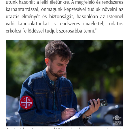
utunk hasonlít a lelki életünkre. A megfelelő és rendszeres
karbantartással, önmagunk képzésével tudjuk növelni az
utazás élményét és biztonságát, hasonlóan az Istennel
való kapcsolatunkat is rendszeres imaélettel, tudatos
erkölcsi fejlődéssel tudjuk szorosabbá tenni.”