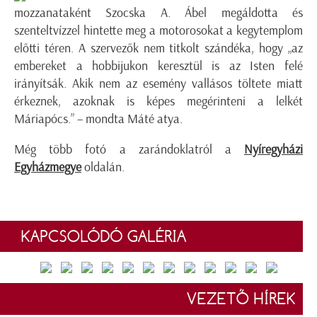
mozzanataként Szocska A. Ábel megáldotta és
szenteltvízzel hintette meg a motorosokat a kegytemplom
előtti téren. A szervezők nem titkolt szándéka, hogy „az
embereket a hobbijukon keresztül is az Isten felé
irányítsák. Akik nem az esemény vallásos töltete miatt
érkeznek, azoknak is képes megérinteni a lelkét
Máriapócs.” – mondta Máté atya.
Még több fotó a zarándoklatról a
Nyíregyházi
Egyházmegye
oldalán.
KAPCSOLÓDÓ GALÉRIA
VEZETŐ HÍREK