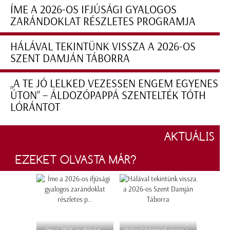
ÍME A 2026-OS IFJÚSÁGI GYALOGOS
ZARÁNDOKLAT RÉSZLETES PROGRAMJA
HÁLÁVAL TEKINTÜNK VISSZA A 2026-OS
SZENT DAMJÁN TÁBORRA
„A TE JÓ LELKED VEZESSEN ENGEM EGYENES
ÚTON” – ÁLDOZÓPAPPÁ SZENTELTÉK TÓTH
LÓRÁNTOT
AKTUÁLIS
EZEKET OLVASTA MÁR?
Íme a 2026-os ifjúsági
Hálával tekintünk vissza a