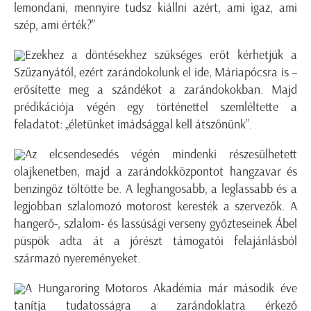
lemondani, mennyire tudsz kiállni azért, ami igaz, ami
szép, ami érték?”
Ezekhez a döntésekhez szükséges erőt kérhetjük a
Szűzanyától, ezért zarándokolunk el ide, Máriapócsra is –
erősítette meg a szándékot a zarándokokban. Majd
prédikációja végén egy történettel szemléltette a
feladatot: „életünket imádsággal kell átszőnünk”.
Az elcsendesedés végén mindenki részesülhetett
olajkenetben, majd a zarándokközpontot hangzavar és
benzingőz töltötte be. A leghangosabb, a leglassabb és a
legjobban szlalomozó motorost keresték a szervezők. A
hangerő-, szlalom- és lassúsági verseny győzteseinek Ábel
püspök adta át a jórészt támogatói felajánlásból
származó nyereményeket.
A Hungaroring Motoros Akadémia már második éve
tanítja tudatosságra a zarándoklatra érkező