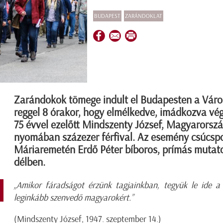
BUDAPEST
ZARÁNDOKLAT
Zarándokok tömege indult el Budapesten a Váro
reggel 8 órakor, hogy elmélkedve, imádkozva vég
75 évvel ezelőtt Mindszenty József, Magyarorszá
nyomában százezer férfival. Az esemény csúcspo
Máriaremetén Erdő Péter bíboros, prímás mutato
délben.
„Amikor fáradságot érzünk tagjainkban, tegyük le ide a k
leginkább szenvedő magyarokért.”
(Mindszenty József, 1947. szeptember 14.)