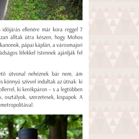
időjárás ellenére már kora reggel 7
ázan álltak útra készen, hogy Mohos
kanonok, pápai káplán, a városmajori
dságos lélekkel Istennek ajánlják fel
zető útvonal nehéznek bár nem, ám
könnyű szívvel indultak az útnak: ki
llerrel, ki kerékpáron – s a legtöbben
k, osztályok, szerzetesek, kispapok. A
-metropolitával.