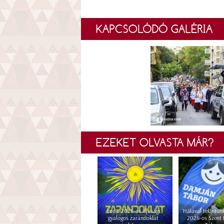
KAPCSOLÓDÓ GALÉRIA
EZEKET OLVASTA MÁR?
Íme a 2026-os ifjúsági
Hálával tekintünk
gyalogos zarándoklat
2026-os Szent