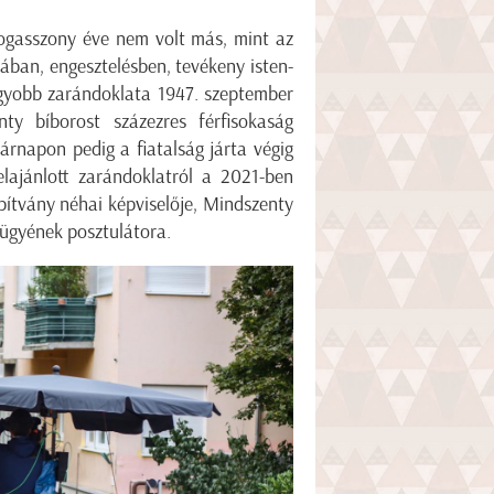
dogasszony éve nem volt más, mint az
mában, engesztelésben, tevékeny isten-
gyobb zarándoklata 1947. szeptember
ty bíborost százezres férfisokaság
árnapon pedig a fiatalság járta végig
elajánlott zarándoklatról a 2021-ben
ítvány néhai képviselője, Mindszenty
 ügyének posztulátora.