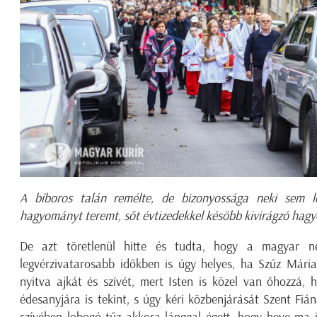
A bíboros talán remélte, de bizonyossága neki sem le
hagyományt teremt, sőt évtizedekkel később kivirágzó hag
De azt töretlenül hitte és tudta, hogy a magyar 
legvérzivatarosabb időkben is úgy helyes, ha Szűz Mária 
nyitva ajkát és szívét, mert Isten is közel van őhozzá
édesanyjára is tekint, s úgy kéri közbenjárását Szent Fián