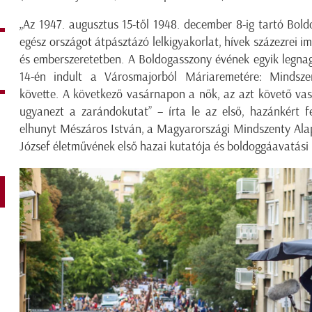
„Az 1947. augusztus 15-től 1948. december 8-ig tartó Bol
egész országot átpásztázó lelkigyakorlat, hívek százezrei i
és emberszeretetben. A Boldogasszony évének egyik legna
14-én indult a Városmajorból Máriaremetére: Mindszen
követte. A következő vasárnapon a nők, az azt követő vas
ugyanezt a zarándokutat” – írta le az első, hazánkért f
elhunyt Mészáros István, a Magyarországi Mindszenty Alap
József életművének első hazai kutatója és boldoggáavatási