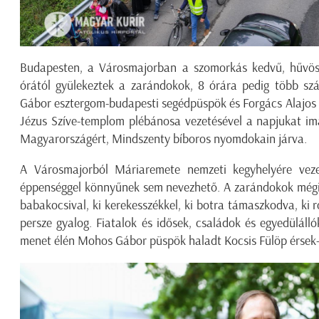
Budapesten, a Városmajorban a szomorkás kedvű, hűvös 
órától gyülekeztek a zarándokok, 8 órára pedig több sz
Gábor esztergom-budapesti segédpüspök és Forgács Alajos 
Jézus Szíve-templom plébánosa vezetésével a napjukat imá
Magyarországért, Mindszenty bíboros nyomdokain járva.
A Városmajorból Máriaremete nemzeti kegyhelyére ve
éppenséggel könnyűnek sem nevezhető. A zarándokok mégis 
babakocsival, ki kerekesszékkel, ki botra támaszkodva, ki ro
persze gyalog. Fiatalok és idősek, családok és egyedülálló
menet élén Mohos Gábor püspök haladt Kocsis Fülöp érsek