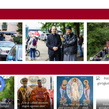
 vissza a
„A te jó Lelked vezessen
"...hogy fényt vigyek oda,
Pótfe
 Damján
engem egyenes úton” –
ahol sötétség van" – elmél...
görögkat