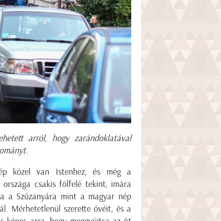
hetett arról, hogy zarándoklatával
yományt.
nép közel van Istenhez, és még a
országa csakis fölfelé tekint, imára
, ha a Szűzanyára mint a magyar nép
ál. Mérhetetlenül szerette övéit, és a