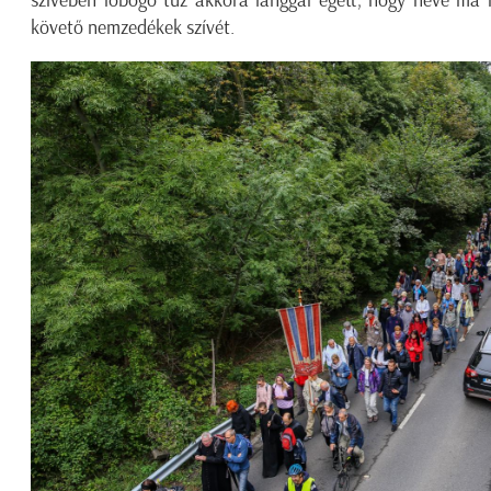
szívében lobogó tűz akkora lánggal égett, hogy heve ma 
követő nemzedékek szívét.