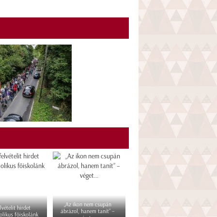
„Az ikon nem csupán
lvételit hirdet
ábrázol, hanem tanít” –
olikus főiskolánk