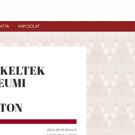
IATYA
KAPCSOLAT
 KELTEK
EUMI
TON
2022-09-19 09:44:11