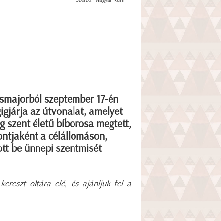
Szerző: Magyar Kurír
smajorból szeptember 17-én
igjárja az útvonalat, amelyet
g szent életű bíborosa megtett,
ntjaként a célállomáson,
tt be ünnepi szentmisét
ereszt oltára elé, és ajánljuk fel a