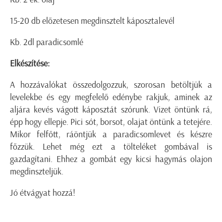
15-20 db előzetesen megdinsztelt káposztalevél
Kb. 2dl paradicsomlé
Elkészítése:
A hozzávalókat összedolgozzuk, szorosan betöltjük a
levelekbe és egy megfelelő edénybe rakjuk, aminek az
aljára kevés vágott káposztát szórunk. Vizet öntünk rá,
épp hogy ellepje. Pici sót, borsot, olajat öntünk a tetejére.
Mikor felfőtt, ráöntjük a paradicsomlevet és készre
főzzük. Lehet még ezt a tölteléket gombával is
gazdagítani. Ehhez a gombát egy kicsi hagymás olajon
megdinszteljük.
Jó étvágyat hozzá!