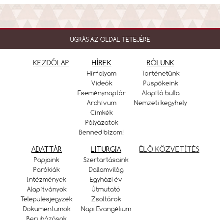
UGRÁS AZ OLDAL TETEJÉRE
KEZDŐLAP
HÍREK
RÓLUNK
Hírfolyam
Történetünk
Videók
Püspökeink
Eseménynaptár
Alapító bulla
Archívum
Nemzeti kegyhely
Címkék
Pályázatok
Benned bízom!
ADATTÁR
LITURGIA
ÉLŐ KÖZVETÍTÉS
Papjaink
Szertartásaink
Parókiák
Dallamvilág
Intézmények
Egyházi év
Alapítványok
Útmutató
Településjegyzék
Zsoltárok
Dokumentumok
Napi Evangélium
Beruházások