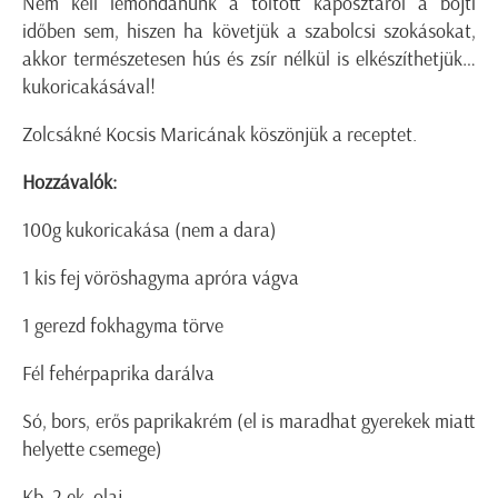
Nem kell lemondanunk a töltött káposztáról a böjti
időben sem, hiszen ha követjük a szabolcsi szokásokat,
akkor természetesen hús és zsír nélkül is elkészíthetjük…
kukoricakásával!
Zolcsákné Kocsis Maricának köszönjük a receptet.
Hozzávalók:
100g kukoricakása (nem a dara)
1 kis fej vöröshagyma apróra vágva
1 gerezd fokhagyma törve
Fél fehérpaprika darálva
Só, bors, erős paprikakrém (el is maradhat gyerekek miatt
helyette csemege)
Kb. 2 ek. olaj