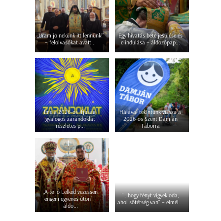
„Uram jó nekünk itt lennünk!”
Egy hivatás beteljesülése és
– felolvasókat avatt...
elindulása – áldozópap...
Íme a 2026-os ifjúsági
Hálával tekintünk vissza a
gyalogos zarándoklat
2026-os Szent Damján
részletes p...
Táborra
„A te jó Lelked vezessen
"...hogy fényt vigyek oda,
engem egyenes úton” –
ahol sötétség van" – elmél...
áldo...