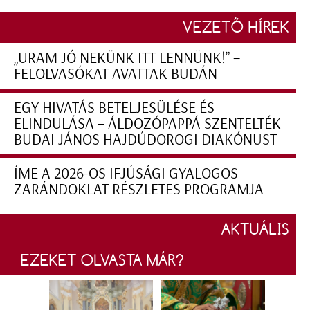
VEZETŐ HÍREK
„URAM JÓ NEKÜNK ITT LENNÜNK!” –
FELOLVASÓKAT AVATTAK BUDÁN
EGY HIVATÁS BETELJESÜLÉSE ÉS
ELINDULÁSA – ÁLDOZÓPAPPÁ SZENTELTÉK
BUDAI JÁNOS HAJDÚDOROGI DIAKÓNUST
ÍME A 2026-OS IFJÚSÁGI GYALOGOS
ZARÁNDOKLAT RÉSZLETES PROGRAMJA
AKTUÁLIS
EZEKET OLVASTA MÁR?