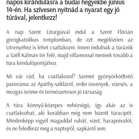
napos kirándulásra a budai hegyekbe június
14-én. Ha szívesen nyitnád a nyarat egy jó
túrával, jelentkezz!
A nap Szent Liturgiával indul a Szent Flórián
görögkatolikus templomban, de ezt megelőzően az
Utrenyéhez is lehet csatlakozni. Innen indulnak a túrázók
a Széll Kálmán tér felé, majd villamossal mennek tovább a
túra kiindulópontjához.
Mi vár rád, ha csatlakozol? Szemet gyönyörködtető
panoráma az Apáthy-szikláról, erdei ösvények, vízesés, a
mozgás öröme és természetesen jó társaság.
A túra könnyű-közepes nehézségű, így akár az is
csatlakozhat, aki korábban még nem húzott túracipőt.
Mindenképp vigyél magaddal ruhát, vizet, harapnivalót,
és ne feledkezz meg a naptejről, sapkáról sem.