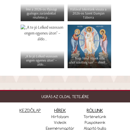
Íme a 2026-os ifjúsági
Hálával tekintünk vissza a
gyalogos zarándoklat
2026-os Szent Damján
részletes p...
Táborra
„A te jó Lelked vezessen
"...hogy fényt vigyek oda,
engem egyenes úton” –
ahol sötétség van" – elmél...
áldo...
UGRÁS AZ OLDAL TETEJÉRE
KEZDŐLAP
HÍREK
RÓLUNK
Hírfolyam
Történetünk
Videók
Püspökeink
Eseménynaptár
Alapító bulla