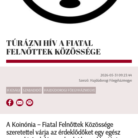
TÚRÁZNI HÍV A FIATAL
FELNŐTTEK KÖZÖSSÉGE
2026-05-31 09:23:44
Szerző: Hajdúdorogi Főegyházmegye
IFJÚSÁGI
SZABADIDŐ
HAJDÚDOROGI FŐEGYHÁZMEGYE
A Koinónia – Fiatal Felnőttek Közössége
szeretettel várja az érdeklődőket egy egész