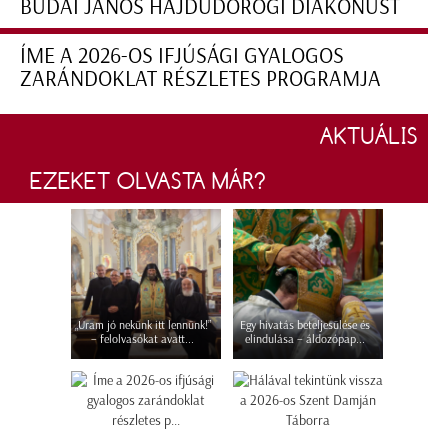
BUDAI JÁNOS HAJDÚDOROGI DIAKÓNUST
ÍME A 2026-OS IFJÚSÁGI GYALOGOS
ZARÁNDOKLAT RÉSZLETES PROGRAMJA
AKTUÁLIS
EZEKET OLVASTA MÁR?
„Uram jó nekünk itt lennünk!”
Egy hivatás beteljesülése és
– felolvasókat avatt...
elindulása – áldozópap...