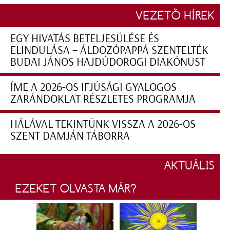
VEZETŐ HÍREK
EGY HIVATÁS BETELJESÜLÉSE ÉS
ELINDULÁSA – ÁLDOZÓPAPPÁ SZENTELTÉK
BUDAI JÁNOS HAJDÚDOROGI DIAKÓNUST
ÍME A 2026-OS IFJÚSÁGI GYALOGOS
ZARÁNDOKLAT RÉSZLETES PROGRAMJA
HÁLÁVAL TEKINTÜNK VISSZA A 2026-OS
SZENT DAMJÁN TÁBORRA
AKTUÁLIS
EZEKET OLVASTA MÁR?