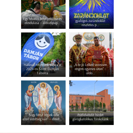
Íme a 2026-os ifjúsági
Egy hivatás beteljesülése és
gyalogos zarándoklat
elindulása – áldozópap...
részletes p...
Hálával tekintünk vissza a
„A te jó Lelked vezessen
2026-os Szent Damján
engem egyenes úton” –
Táborra
áldo...
"...hogy fényt vigyek oda,
Pótfelvételit hirdet
ahol sötétség van" – elmél...
görögkatolikus főiskolánk