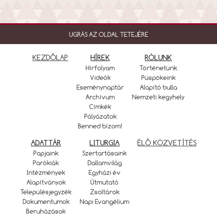
UGRÁS AZ OLDAL TETEJÉRE
KEZDŐLAP
HÍREK
RÓLUNK
Hírfolyam
Történetünk
Videók
Püspökeink
Eseménynaptár
Alapító bulla
Archívum
Nemzeti kegyhely
Címkék
Pályázatok
Benned bízom!
ADATTÁR
LITURGIA
ÉLŐ KÖZVETÍTÉS
Papjaink
Szertartásaink
Parókiák
Dallamvilág
Intézmények
Egyházi év
Alapítványok
Útmutató
Településjegyzék
Zsoltárok
Dokumentumok
Napi Evangélium
Beruházások