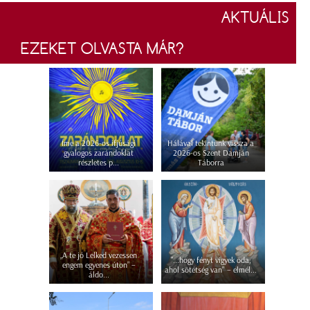
AKTUÁLIS
EZEKET OLVASTA MÁR?
Íme a 2026-os ifjúsági
Hálával tekintünk vissza a
gyalogos zarándoklat
2026-os Szent Damján
részletes p...
Táborra
„A te jó Lelked vezessen
"...hogy fényt vigyek oda,
engem egyenes úton” –
ahol sötétség van" – elmél...
áldo...