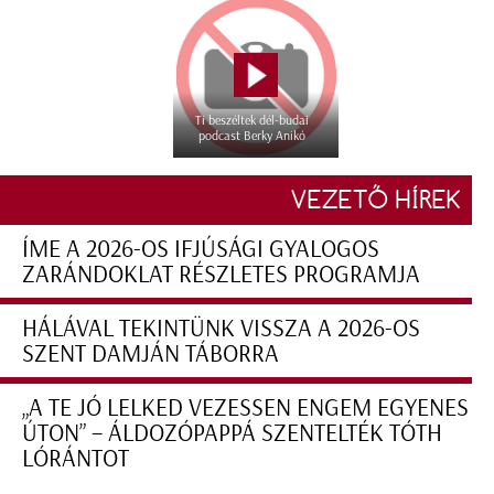
Ti beszéltek dél-budai
podcast Berky Anikó
VEZETŐ HÍREK
ÍME A 2026-OS IFJÚSÁGI GYALOGOS
ZARÁNDOKLAT RÉSZLETES PROGRAMJA
HÁLÁVAL TEKINTÜNK VISSZA A 2026-OS
SZENT DAMJÁN TÁBORRA
„A TE JÓ LELKED VEZESSEN ENGEM EGYENES
ÚTON” – ÁLDOZÓPAPPÁ SZENTELTÉK TÓTH
LÓRÁNTOT