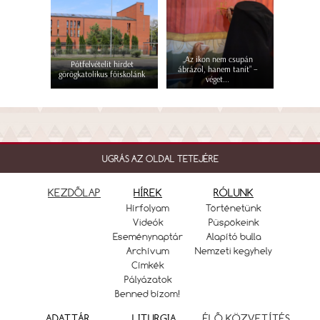
„Az ikon nem csupán
Pótfelvételit hirdet
ábrázol, hanem tanít” –
görögkatolikus főiskolánk
véget...
UGRÁS AZ OLDAL TETEJÉRE
KEZDŐLAP
HÍREK
RÓLUNK
Hírfolyam
Történetünk
Videók
Püspökeink
Eseménynaptár
Alapító bulla
Archívum
Nemzeti kegyhely
Címkék
Pályázatok
Benned bízom!
ADATTÁR
LITURGIA
ÉLŐ KÖZVETÍTÉS