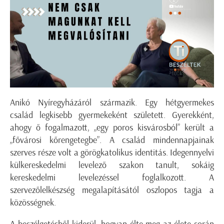
Anikó Nyíregyházáról származik. Egy hétgyermekes
család legkisebb gyermekeként született. Gyerekként,
ahogy ő fogalmazott, „egy poros kisvárosból” került a
„fővárosi kőrengetegbe”. A család mindennapjainak
szerves része volt a görögkatolikus identitás. Idegennyelvi
külkereskedelmi levelező szakon tanult, sokáig
kereskedelmi levelezéssel foglalkozott. A
szervezőlelkészség megalapításától oszlopos tagja a
közösségnek.
A beszélgetésből kiderül, hogyan élte meg az élete során