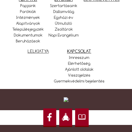
Papjaink
Szertartásaink
Parókiák
Dallamvilág
Intézmények
Egyházi év
Alapítványok
Útmutató
Településjegyzék
Zsoltárok
Dokumentumok
Napi Evangélium
Beruházások
LELKIATYA
KAPCSOLAT
Imresszum
Elérhetőség
Ajánlott oldalak
Visszajelzés
Gyermekvédelmi bejelentés