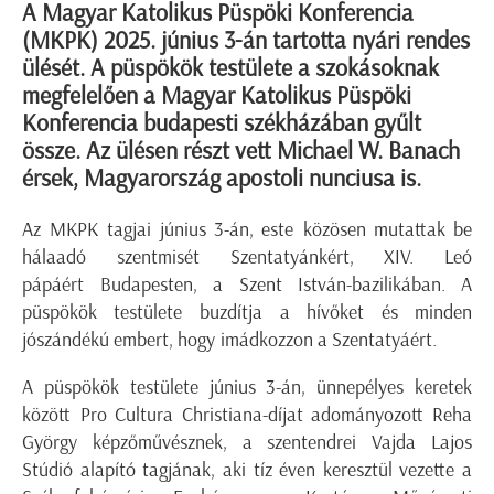
A Magyar Katolikus Püspöki Konferencia
(MKPK) 2025. június 3-án tartotta nyári rendes
ülését. A püspökök testülete a szokásoknak
megfelelően a Magyar Katolikus Püspöki
Konferencia budapesti székházában gyűlt
össze. Az ülésen részt vett Michael W. Banach
érsek, Magyarország apostoli nunciusa is.
Az MKPK tagjai június 3-án, este közösen mutattak be
hálaadó szentmisét Szentatyánkért, XIV. Leó
pápáért Budapesten, a Szent István-bazilikában. A
püspökök testülete buzdítja a hívőket és minden
jószándékú embert, hogy imádkozzon a Szentatyáért.
A püspökök testülete június 3-án, ünnepélyes keretek
között Pro Cultura Christiana-díjat adományozott Reha
György képzőművésznek, a szentendrei Vajda Lajos
Stúdió alapító tagjának, aki tíz éven keresztül vezette a