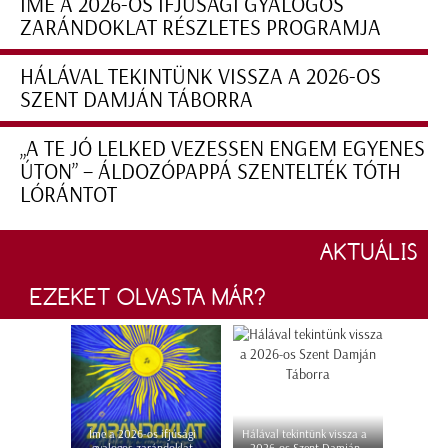
ÍME A 2026-OS IFJÚSÁGI GYALOGOS
ZARÁNDOKLAT RÉSZLETES PROGRAMJA
HÁLÁVAL TEKINTÜNK VISSZA A 2026-OS
SZENT DAMJÁN TÁBORRA
„A TE JÓ LELKED VEZESSEN ENGEM EGYENES
ÚTON” – ÁLDOZÓPAPPÁ SZENTELTÉK TÓTH
LÓRÁNTOT
AKTUÁLIS
EZEKET OLVASTA MÁR?
Íme a 2026-os ifjúsági
Hálával tekintünk vissza a