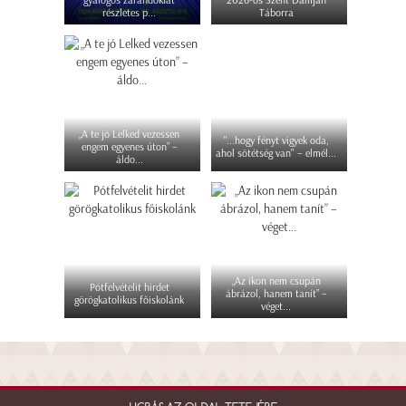
gyalogos zarándoklat
2026-os Szent Damján
részletes p...
Táborra
„A te jó Lelked vezessen
"...hogy fényt vigyek oda,
engem egyenes úton” –
ahol sötétség van" – elmél...
áldo...
„Az ikon nem csupán
Pótfelvételit hirdet
ábrázol, hanem tanít” –
görögkatolikus főiskolánk
véget...