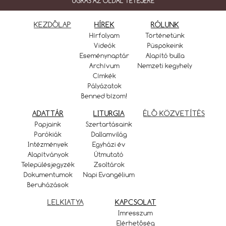
UGRÁS AZ OLDAL TETEJÉRE
KEZDŐLAP
HÍREK
RÓLUNK
Hírfolyam
Történetünk
Videók
Püspökeink
Eseménynaptár
Alapító bulla
Archívum
Nemzeti kegyhely
Címkék
Pályázatok
Benned bízom!
ADATTÁR
LITURGIA
ÉLŐ KÖZVETÍTÉS
Papjaink
Szertartásaink
Parókiák
Dallamvilág
Intézmények
Egyházi év
Alapítványok
Útmutató
Településjegyzék
Zsoltárok
Dokumentumok
Napi Evangélium
Beruházások
LELKIATYA
KAPCSOLAT
Imresszum
Elérhetőség