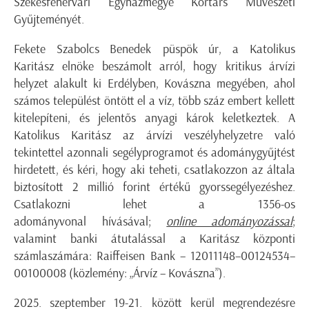
Székesfehérvári Egyházmegye Kortárs Művészeti
Gyűjteményét.
Fekete Szabolcs Benedek püspök úr, a Katolikus
Karitász elnöke beszámolt arról, hogy kritikus árvízi
helyzet alakult ki Erdélyben, Kovászna megyében, ahol
számos települést öntött el a víz, több száz embert kellett
kitelepíteni, és jelentős anyagi károk keletkeztek. A
Katolikus Karitász az árvízi veszélyhelyzetre való
tekintettel azonnali segélyprogramot és adománygyűjtést
hirdetett, és kéri, hogy aki teheti, csatlakozzon az általa
biztosított 2 millió forint értékű gyorssegélyezéshez.
Csatlakozni lehet a 1356-os
adományvonal hívásával;
online adományozással
;
valamint banki átutalással a Karitász központi
számlaszámára: Raiffeisen Bank – 12011148–00124534–
00100008 (közlemény: „Árvíz – Kovászna”).
2025. szeptember 19-21. között kerül megrendezésre