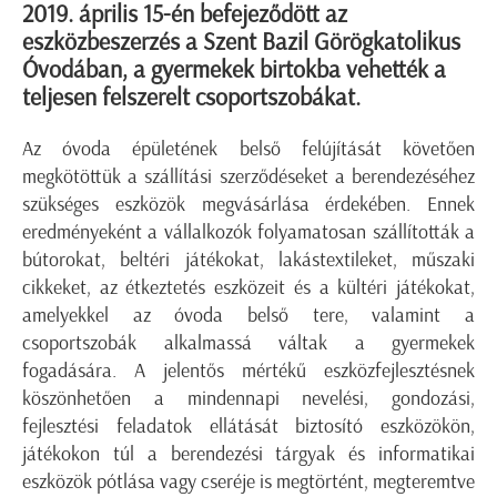
2019. április 15-én befejeződött az
eszközbeszerzés a Szent Bazil Görögkatolikus
Óvodában, a gyermekek birtokba vehették a
teljesen felszerelt csoportszobákat.
Az óvoda épületének belső felújítását követően
megkötöttük a szállítási szerződéseket a berendezéséhez
szükséges eszközök megvásárlása érdekében. Ennek
eredményeként a vállalkozók folyamatosan szállították a
bútorokat, beltéri játékokat, lakástextileket, műszaki
cikkeket, az étkeztetés eszközeit és a kültéri játékokat,
amelyekkel az óvoda belső tere, valamint a
csoportszobák alkalmassá váltak a gyermekek
fogadására. A jelentős mértékű eszközfejlesztésnek
köszönhetően a mindennapi nevelési, gondozási,
fejlesztési feladatok ellátását biztosító eszközökön,
játékokon túl a berendezési tárgyak és informatikai
eszközök pótlása vagy cseréje is megtörtént, megteremtve