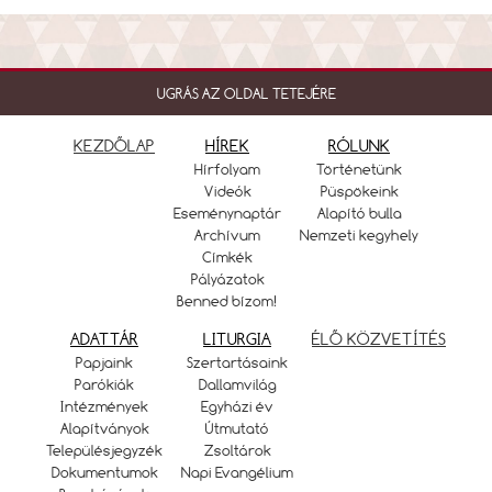
UGRÁS AZ OLDAL TETEJÉRE
KEZDŐLAP
HÍREK
RÓLUNK
Hírfolyam
Történetünk
Videók
Püspökeink
Eseménynaptár
Alapító bulla
Archívum
Nemzeti kegyhely
Címkék
Pályázatok
Benned bízom!
ADATTÁR
LITURGIA
ÉLŐ KÖZVETÍTÉS
Papjaink
Szertartásaink
Parókiák
Dallamvilág
Intézmények
Egyházi év
Alapítványok
Útmutató
Településjegyzék
Zsoltárok
Dokumentumok
Napi Evangélium