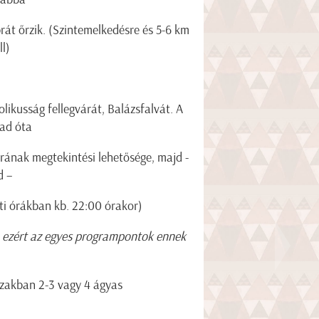
át őrzik. (Szintemelkedésre és 5-6 km
ll)
likusság fellegvárát, Balázsfalvát. A
zad óta
ának megtekintési lehetősége, majd -
d –
sti órákban kb. 22:00 órakor)
k, ezért az egyes programpontok ennek
házakban 2-3 vagy 4 ágyas