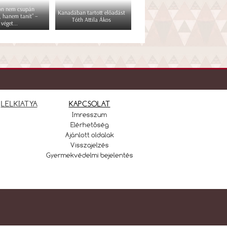
kon nem csupán
Kanadában tartott előadást
, hanem tanít” –
Tóth Attila Ákos
véget...
LELKIATYA
KAPCSOLAT
Imresszum
Elérhetőség
Ajánlott oldalak
Visszajelzés
Gyermekvédelmi bejelentés