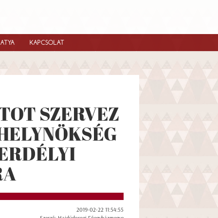
IATYA
KAPCSOLAT
TOT SZERVEZ
 HELYNÖKSÉG
 ERDÉLYI
RA
2019-02-22 11:54:55