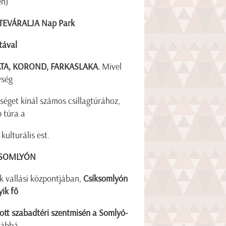
én)
TEVÁRALJA Nap Park
tával
TA, KOROND, FARKASLAKA.
Mivel
ység
őséget kínál számos csillagtúrához,
p túra a
kulturális est.
ÍKSOMLYÓN
k vallási központjában,
Csíksomlyón
ik fő
ott szabadtéri szentmisén a Somlyó-
vábbá