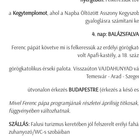
a
Kegytemplomot
, ahol a Napba Öltözött Asszony Kegyszobr
gyaloglásra számítani ke
4. nap: BALÁZSFALVA
Ferenc pápát követve mi is felkeressük az erdélyi görögkato
volt Apafi-kastély, a 18. szá
görögkatolikus érseki palota. Visszaúton VAJDAHUNYAD vár
Temesvár - Arad - Szege
útvonalon érkezés
BUDAPESTRE
(érkezés a késő e
Mivel Ferenc pápa programjának részletei áprilisig titkosa
függvényében változhatnak.
SZÁLLÁS:
Falusi turizmus keretében jól felszerelt erélyi fa
zuhanyozó/WC-s szobáiban