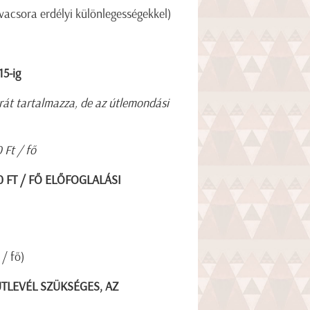
 vacsora erdélyi különlegességekkel)
5-ig
 árát tartalmazza, de az útlemondási
 Ft / fő
0 FT / FŐ ELŐFOGLALÁSI
/ fő)
TLEVÉL SZÜKSÉGES, AZ