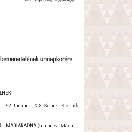
Szerző: Hajdúdorogi Főegyházmegye
nybemenetelének ünnepkörére
ELNEK
 1192 Budapest, XIX. Kispest, Kossuth
k -
MÁRIARADNA
(ferences - Mária