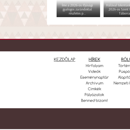
Íme a 2026-os ifjúsági
Hálával tekintünk
gyalogos zarándoklat
2026-os Szent
részletes p...
Táborra
KEZDŐLAP
HÍREK
RÓL
Hírfolyam
Törté
Videók
Püspö
Eseménynaptár
Alapít
Archívum
Nemzeti 
Címkék
Pályázatok
Benned bízom!