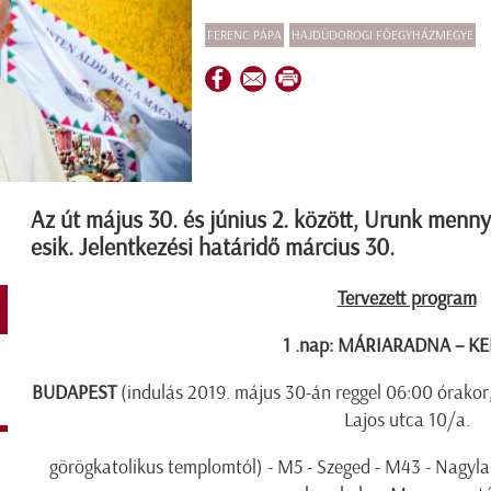
FERENC PÁPA
HAJDÚDOROGI FŐEGYHÁZMEGYE
Az út május 30. és június 2. között, Urunk men
esik. Jelentkezési határidő március 30.
Tervezett program
1 .nap: MÁRIARADNA – K
BUDAPEST
(indulás 2019. május 30-án reggel 06:00 órakor,
Lajos utca 10/a.
görögkatolikus templomtól) - M5 - Szeged - M43 - Nagyla