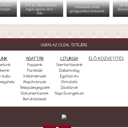
 vissza a
„A te jó Lelked vezessen
„Az i
Pótfelvételit hirdet
 Damján
engem egyenes úton” –
ábrázol
görögkatolikus főiskolánk
áldo...
UGRÁS AZ OLDAL TETEJÉRE
UNK
ADATTÁR
LITURGIA
ÉLŐ KÖZVETÍTÉS
netünk
Papjaink
Szertartásaink
keink
Parókiák
Dallamvilág
ó bulla
Intézmények
Egyházi év
kegyhely
Alapítványok
Útmutató
Településjegyzék
Zsoltárok
Dokumentumok
Napi Evangélium
Beruházások