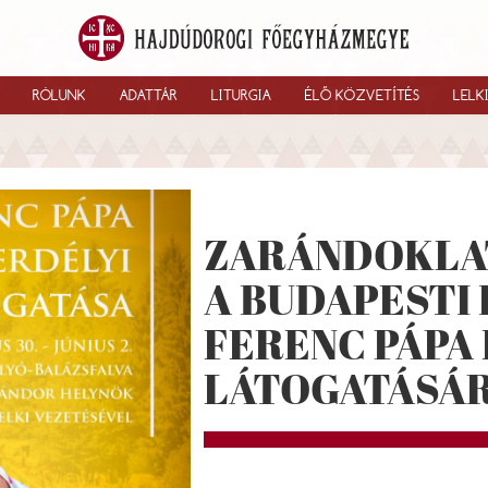
RÓLUNK
ADATTÁR
LITURGIA
ÉLŐ KÖZVETÍTÉS
LELK
ZARÁNDOKLA
A BUDAPESTI
FERENC PÁPA
LÁTOGATÁSÁ