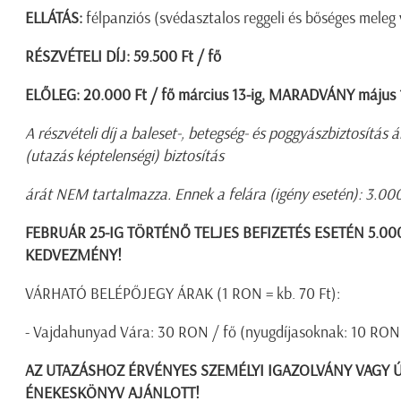
ELLÁTÁS:
félpanziós (svédasztalos reggeli és bőséges meleg
RÉSZVÉTELI DÍJ: 59.500 Ft / fő
ELŐLEG: 20.000 Ft / fő március 13-ig, MARADVÁNY május 1
A részvételi díj a baleset-, betegség- és poggyászbiztosítás
(utazás képtelenségi) biztosítás
árát NEM tartalmazza. Ennek a felára (igény esetén): 3.000
FEBRUÁR 25-IG TÖRTÉNŐ TELJES BEFIZETÉS ESETÉN 5.00
KEDVEZMÉNY!
VÁRHATÓ BELÉPŐJEGY ÁRAK (1 RON = kb. 70 Ft):
- Vajdahunyad Vára: 30 RON / fő (nyugdíjasoknak: 10 RON 
AZ UTAZÁSHOZ ÉRVÉNYES SZEMÉLYI IGAZOLVÁNY VAGY Ú
ÉNEKESKÖNYV AJÁNLOTT!