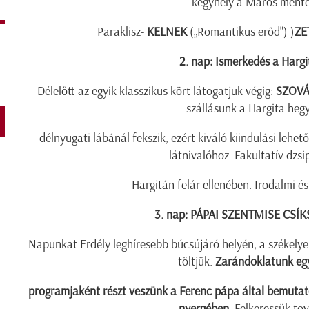
kegyhely a Maros ment
Paraklisz-
KELNEK
(„Romantikus erőd") )
ZE
2. nap:
Ismerkedés a Hargi
Délelőtt az egyik klasszikus kört látogatjuk végig:
SZOVÁ
szállásunk a Hargita heg
délnyugati lábánál fekszik, ezért kiváló kiindulási lehet
látnivalóhoz. Fakultatív dzsi
Hargitán felár ellenében. Irodalmi és 
3. nap: PÁPAI SZENTMISE CS
Napunkat Erdély leghíresebb búcsújáró helyén, a székelye
töltjük.
Zarándoklatunk egy
programjaként részt veszünk a Ferenc pápa által bemutat
nyergében.
Felkeressük to