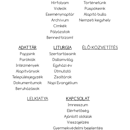
Hírfolyam
Történetünk
Videók
Püspökeink
Eseménynaptár
Alapító bulla
Archívum
Nemzeti kegyhely
Címkék
Pályázatok
Benned bízom!
ADATTÁR
LITURGIA
ÉLŐ KÖZVETÍTÉS
Papjaink
Szertartásaink
Parókiák
Dallamvilág
Intézmények
Egyházi év
Alapítványok
Útmutató
Településjegyzék
Zsoltárok
Dokumentumok
Napi Evangélium
Beruházások
LELKIATYA
KAPCSOLAT
Imresszum
Elérhetőség
Ajánlott oldalak
Visszajelzés
Gyermekvédelmi bejelentés