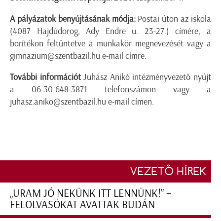
A pályázatok benyújtásának módja:
Postai úton az iskola
(4087 Hajdúdorog, Ady Endre u. 23-27.) címére, a
borítékon feltüntetve a munkakör megnevezését vagy a
gimnazium@szentbazil.hu e-mail címre.
További információt
Juhász Anikó intézményvezető nyújt
a 06-30-648-3871 telefonszámon vagy a
juhasz.aniko@szentbazil.hu e-mail címen.
VEZETŐ HÍREK
„URAM JÓ NEKÜNK ITT LENNÜNK!” –
FELOLVASÓKAT AVATTAK BUDÁN