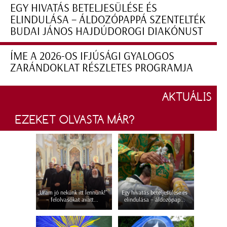
EGY HIVATÁS BETELJESÜLÉSE ÉS
ELINDULÁSA – ÁLDOZÓPAPPÁ SZENTELTÉK
BUDAI JÁNOS HAJDÚDOROGI DIAKÓNUST
ÍME A 2026-OS IFJÚSÁGI GYALOGOS
ZARÁNDOKLAT RÉSZLETES PROGRAMJA
AKTUÁLIS
EZEKET OLVASTA MÁR?
„Uram jó nekünk itt lennünk!”
Egy hivatás beteljesülése és
– felolvasókat avatt...
elindulása – áldozópap...