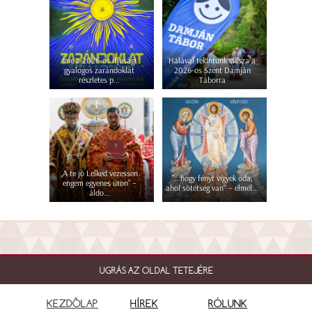
Íme a 2026-os ifjúsági
Hálával tekintünk vissza a
gyalogos zarándoklat
2026-os Szent Damján
részletes p...
Táborra
„A te jó Lelked vezessen
"...hogy fényt vigyek oda,
engem egyenes úton” –
ahol sötétség van" – elmél...
áldo...
UGRÁS AZ OLDAL TETEJÉRE
KEZDŐLAP
HÍREK
RÓLUNK