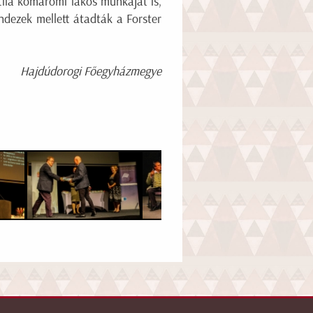
tila komáromi lakos munkáját is,
dezek mellett átadták a Forster
Hajdúdorogi Főegyházmegye