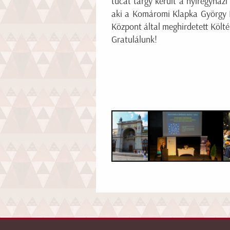
tucat tárgy került a nyíregyház
aki a Komáromi Klapka György M
Központ által meghirdetett Költés
Gratulálunk!