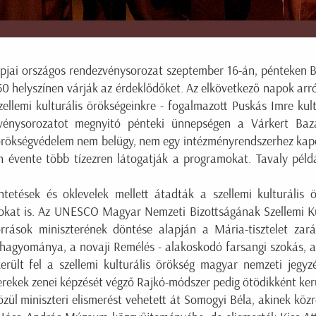
napjai országos rendezvénysorozat szeptember 16-án, pénteken 
0 helyszínen várják az érdeklődőket. Az elkövetkező napok arr
szellemi kulturális örökségeinkre - fogalmazott Puskás Imre kul
ezvénysorozatot megnyitó pénteki ünnepségen a Várkert Baz
 örökségvédelem nem belügy, nem egy intézményrendszerhez kap
n évente több tízezren látogatják a programokat. Tavaly példá
ntetések és oklevelek mellett átadták a szellemi kulturális 
okat is. Az UNESCO Magyar Nemzeti Bizottságának Szellemi Ku
orrások miniszterének döntése alapján a Mária-tisztelet z
 hagyománya, a novaji Remélés - alakoskodó farsangi szokás
rült fel a szellemi kulturális örökség magyar nemzeti jegy
rekek zenei képzését végző Rajkó-módszer pedig ötödikként kerül
közül miniszteri elismerést vehetett át Somogyi Béla, akinek kö