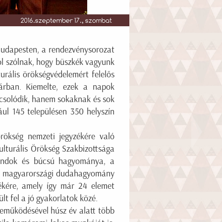
2016.szeptember 17., szombat
Budapesten, a rendezvénysorozat
ól szólnak, hogy büszkék vagyunk
turális örökségvédelemért felelős
árban. Kiemelte, ezek a napok
csolódik, hanem sokaknak és sok
ul 145 településen 350 helyszín
örökség nemzeti jegyzékére való
lturális Örökség Szakbizottsága
arándok és búcsú hagyománya, a
, a magyarországi dudahagyomány
zékére, amely így már 24 elemet
t fel a jó gyakorlatok közé.
zreműködésével húsz év alatt több