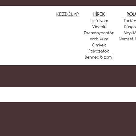
KEZDŐLAP
HÍREK
RÓL
Hírfolyam
Törté
Videók
Püspö
Eseménynaptár
Alapít
Archívum
Nemzeti 
Címkék
Pályázatok
Benned bízom!