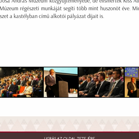
i Jósa András Múzeum közgyűjteményébe, de elismerték Kiss At
úzeum régészeti munkáját segíti több mint huszonöt éve. Min
zet a kastélyban című alkotói pályázat díjait is.
UGRÁS AZ OLDAL TETEJÉRE