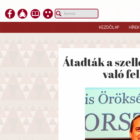
KEZDŐLAP
HÍREK
Átadták a szel
való f