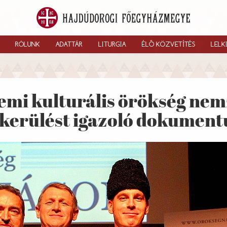
RÓLUNK
ADATTÁR
LITURGIA
ÉLŐ KÖZVETÍTÉS
LELK
lemi kulturális örökség nem
elkerülést igazoló dokumen