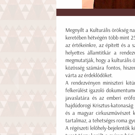
Megnyílt a Kulturális örökség 
keretében hétvégén több mint 25
az értékeinkre, az épített és a 
helyettes államtitkár a rend
megmutatják, hogy a kulturális
közösség számára fontos, hisze
várta az érdeklődőket.
A rendezvényen miniszteri kitü
felkerülést igazoló dokumentum
javaslatára és az emberi erőf
hajdúdorogi Krisztus-katonaság
és a magyar cirkuszművészet ke
tartalmaz, a tehetséges roma gye
A régészeti lelőhely-bejelentők 