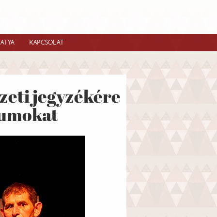
IATYA
KAPCSOLAT
zeti jegyzékére
tumokat