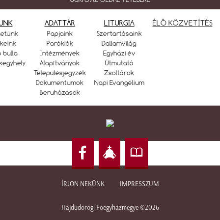
UNK
ADATTÁR
LITURGIA
ÉLŐ KÖZVETÍTÉS
netünk
Papjaink
Szertartásaink
keink
Parókiák
Dallamvilág
ó bulla
Intézmények
Egyházi év
kegyhely
Alapítványok
Útmutató
Településjegyzék
Zsoltárok
Dokumentumok
Napi Evangélium
Beruházások
ÍRJON NEKÜNK
IMPRESSZUM
Hajdúdorogi Főegyházmegye ©2026