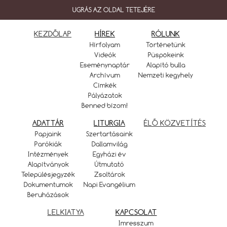
UGRÁS AZ OLDAL TETEJÉRE
KEZDŐLAP
HÍREK
RÓLUNK
Hírfolyam
Történetünk
Videók
Püspökeink
Eseménynaptár
Alapító bulla
Archívum
Nemzeti kegyhely
Címkék
Pályázatok
Benned bízom!
ADATTÁR
LITURGIA
ÉLŐ KÖZVETÍTÉS
Papjaink
Szertartásaink
Parókiák
Dallamvilág
Intézmények
Egyházi év
Alapítványok
Útmutató
Településjegyzék
Zsoltárok
Dokumentumok
Napi Evangélium
Beruházások
LELKIATYA
KAPCSOLAT
Imresszum