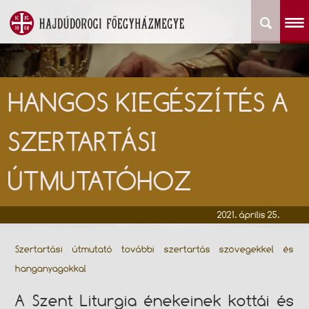
HANGOS KIEGÉSZÍTÉS A
SZERTARTÁSI
ÚTMUTATÓHOZ
2021. április 25.
Szertartási útmutató további szertartás szövegekkel és
hanganyagokkal
A Szent Liturgia énekeinek kottái és