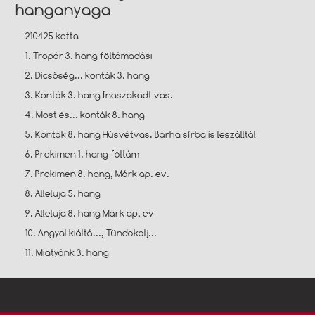
hanganyaga
210425 kotta
1. Tropár 3. hang föltámadási
2. Dicsőség... konták 3. hang
3. Konták 3. hang Inaszakadt vas.
4. Most és... konták 8. hang
5. Konták 8. hang Húsvétvas. Bárha sírba is leszálltál
6. Prokimen 1. hang föltám
7. Prokimen 8. hang, Márk ap. ev.
8. Alleluja 5. hang
9. Alleluja 8. hang Márk ap, ev
10. Angyal kiáltá..., Tündökölj...
11. Miatyánk 3. hang