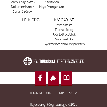
Településjegyzék
Zsoltárok
Dokumentumok
Napi Evangélium
Beruházások
LELKIATYA
KAPCSOLAT
Imresszum
Elérhetőség
Ajánlott oldalak
Visszajelzés
Gyermekvédelmi bejelentés
ÍRJON NEKÜNK
IMPRESSZUM
Hajdúdorogi Főegyházmegye ©2026