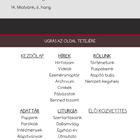
14. Miatyánk, 6. hang
UGRÁS AZ OLDAL TETEJÉRE
KEZDŐLAP
HÍREK
RÓLUNK
Hírfolyam
Történetünk
Videók
Püspökeink
Eseménynaptár
Alapító bulla
Archívum
Nemzeti kegyhely
Címkék
Pályázatok
Benned bízom!
ADATTÁR
LITURGIA
ÉLŐ KÖZVETÍTÉS
Papjaink
Szertartásaink
Parókiák
Dallamvilág
Intézmények
Egyházi év
Alapítványok
Útmutató