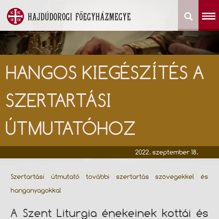
HANGOS KIEGÉSZÍTÉS A
SZERTARTÁSI
ÚTMUTATÓHOZ
2022. szeptember 18.
Szertartási útmutató további szertartás szövegekkel és
hanganyagokkal
A Szent Liturgia énekeinek kottái és