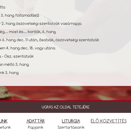
tta
r 3. hang föltámadási2
r 2. hang ószövetségi szentatyák vasárnapja
ég... most és... konták, 6. hang
k 6. hang dec. 11 után, ősatyák, ószövetségi szentatyák
men 4. hang dec. 18. vagy utána
ja - Ósz. szentatyák
an méltó 3. hang
́nk 3. hang
UGRÁS AZ OLDAL TETEJÉRE
UNK
ADATTÁR
LITURGIA
ÉLŐ KÖZVETÍTÉS
netünk
Papjaink
Szertartásaink