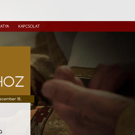
IATYA
KAPCSOLAT
ÓHOZ
december 18.
a