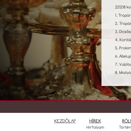
221218 ko
1. Tropá
2. Tropá
3. Dicsős
4. Kontá
5. Proki
6. Allelu
7. Valób
8. Miatya
KEZDŐLAP
HÍREK
RÓL
Hírfolyam
Törté