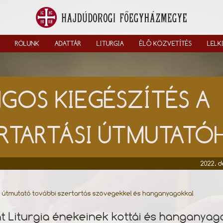
RÓLUNK
ADATTÁR
LITURGIA
ÉLŐ KÖZVETÍTÉS
LELK
GOS KIEGÉSZÍTÉS A
RTARTÁSI ÚTMUTAT
2022. 
i útmutató további szertartás szövegekkel és hanganyagokkal
t Liturgia énekeinek kottái és hanganyag