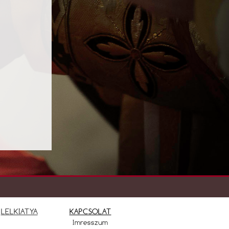
LELKIATYA
KAPCSOLAT
Imresszum