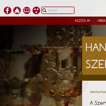
KEZDŐLAP
HÍREK
HAN
SZE
Szertartás
A Szen