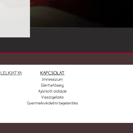
LELKIATYA
KAPCSOLAT
Imresszum
Elérhetőség
Ajánlott oldalak
Visszajelzés
Gyermekvédelmi bejelentés