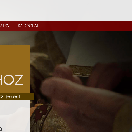
IATYA
KAPCSOLAT
ÓHOZ
23. január 1.
a