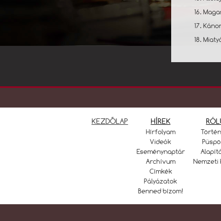
16. Magas
17. Kánon
18. Miaty
KEZDŐLAP
HÍREK
RÓL
Hírfolyam
Törté
Videók
Püspö
Eseménynaptár
Alapít
Archívum
Nemzeti 
Címkék
Pályázatok
Benned bízom!