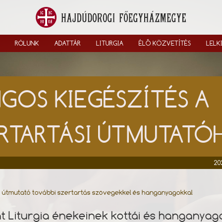
RÓLUNK
ADATTÁR
LITURGIA
ÉLŐ KÖZVETÍTÉS
LELK
GOS KIEGÉSZÍTÉS A
RTARTÁSI ÚTMUTAT
20
i útmutató további szertartás szövegekkel és hanganyagokkal
t Liturgia énekeinek kottái és hanganyag