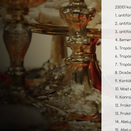
230101 ko
1. antifó
2. antifó
3. antifó
4. Bemene
5. Tropá
6. Tropár
7. Tropá
8. Dicső
9. Kontá
10. Most 
11. Konra
12. Proki
13. Proki
14. Allel
15. Allelu