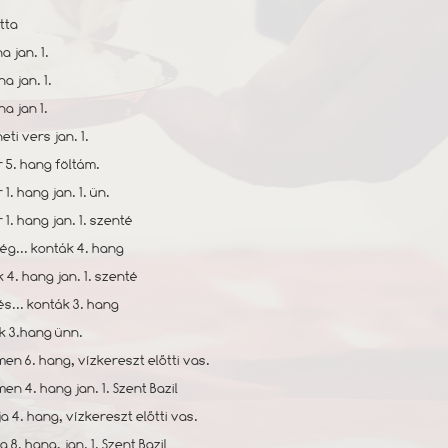
tta
na jan. 1.
na jan. 1.
na jan 1.
ti vers jan. 1.
r 5. hang föltám.
 1. hang jan. 1. ün.
r 1. hang jan. 1. szenté
ség... konták 4. hang
k 4. hang jan. 1. szenté
és... konták 3. hang
́k 3.hang ünn.
men 6. hang, vízkereszt előtti vas.
men 4. hang jan. 1. Szent Bazil
uja 4. hang, vízkereszt előtti vas.
ja 8. hang, jan. 1. Szent Bazil