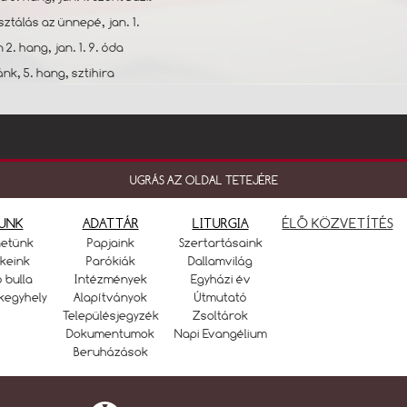
ztálás az ünnepé, jan. 1.
 2. hang, jan. 1. 9. óda
ánk, 5. hang, sztihira
UGRÁS AZ OLDAL TETEJÉRE
UNK
ADATTÁR
LITURGIA
ÉLŐ KÖZVETÍTÉS
netünk
Papjaink
Szertartásaink
keink
Parókiák
Dallamvilág
ó bulla
Intézmények
Egyházi év
kegyhely
Alapítványok
Útmutató
Településjegyzék
Zsoltárok
Dokumentumok
Napi Evangélium
Beruházások