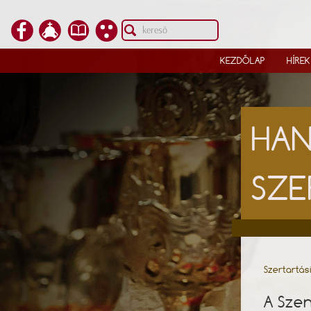
KEZDŐLAP
HÍREK
HAN
SZE
Szertartás
A Szen