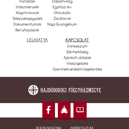
Parókiák
Dallamvilág
Intézmények
Egyházi év
Alapítványok
Útmutató
Településjegyzék
Zsoltárok
Dokumentumok
Napi Evangélium
Beruházások
LELKIATYA
KAPCSOLAT
Imresszum
Elérhetőség
Ajánlott oldalak
Visszajelzés
Gyermekvédelmi bejelentés
ÍRJON NEKÜNK
IMPRESSZUM