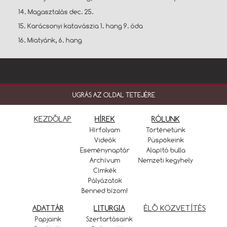
14. Magasztalás dec. 25.
15. Karácsonyi katavászia 1. hang 9. óda
16. Miatyánk, 6. hang
UGRÁS AZ OLDAL TETEJÉRE
KEZDŐLAP
HÍREK
RÓLUNK
Hírfolyam
Történetünk
Videók
Püspökeink
Eseménynaptár
Alapító bulla
Archívum
Nemzeti kegyhely
Címkék
Pályázatok
Benned bízom!
ADATTÁR
LITURGIA
ÉLŐ KÖZVETÍTÉS
Papjaink
Szertartásaink