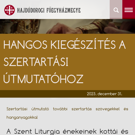
HANGOS KIEGÉSZÍTÉS A
SZERTARTÁSI
ÚTMUTATÓHOZ
2023. december 31.
Szertartási útmutató további szertartás szövegekkel és
hanganyagokkal
A Szent Liturgia énekeinek kottái és