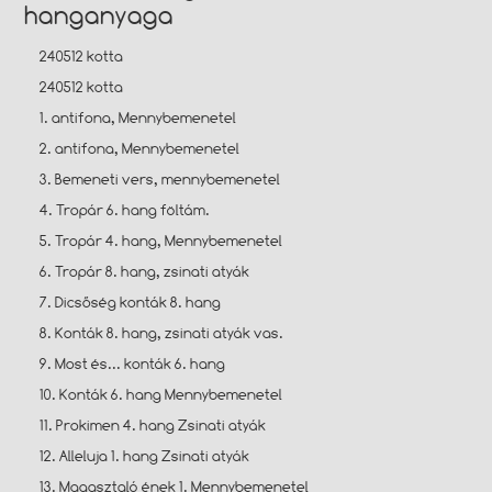
hanganyaga
240512 kotta
240512 kotta
1. antifona, Mennybemenetel
2. antifona, Mennybemenetel
3. Bemeneti vers, mennybemenetel
4. Tropár 6. hang föltám.
5. Tropár 4. hang, Mennybemenetel
6. Tropár 8. hang, zsinati atyák
7. Dicsőség konták 8. hang
8. Konták 8. hang, zsinati atyák vas.
9. Most és... konták 6. hang
10. Konták 6. hang Mennybemenetel
11. Prokimen 4. hang Zsinati atyák
12. Alleluja 1. hang Zsinati atyák
13. Magasztaló ének 1. Mennybemenetel