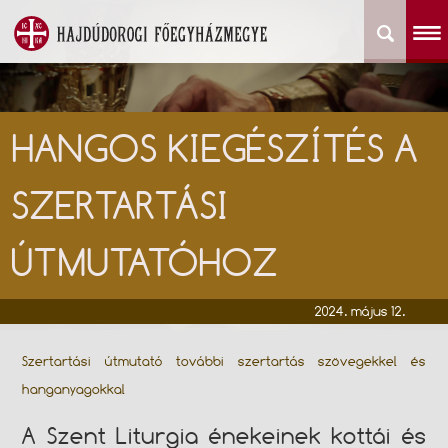
HANGOS KIEGÉSZÍTÉS A
SZERTARTÁSI
ÚTMUTATÓHOZ
2024. május 12.
Szertartási útmutató további szertartás szövegekkel és
hanganyagokkal
A Szent Liturgia énekeinek kottái és