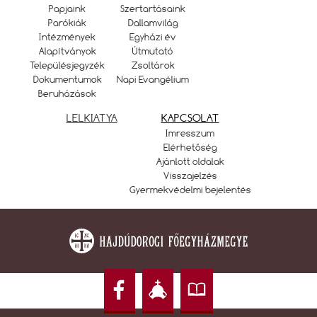
Papjaink
Szertartásaink
Parókiák
Dallamvilág
Intézmények
Egyházi év
Alapítványok
Útmutató
Településjegyzék
Zsoltárok
Dokumentumok
Napi Evangélium
Beruházások
LELKIATYA
KAPCSOLAT
Imresszum
Elérhetőség
Ajánlott oldalak
Visszajelzés
Gyermekvédelmi bejelentés