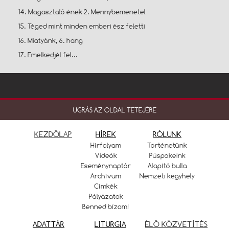
14. Magasztaló ének 2. Mennybemenetel
15. Téged mint minden emberi ész feletti
16. Miatyánk, 6. hang
17. Emelkedjél fel...
UGRÁS AZ OLDAL TETEJÉRE
KEZDŐLAP
HÍREK
RÓLUNK
Hírfolyam
Történetünk
Videók
Püspökeink
Eseménynaptár
Alapító bulla
Archívum
Nemzeti kegyhely
Címkék
Pályázatok
Benned bízom!
ADATTÁR
LITURGIA
ÉLŐ KÖZVETÍTÉS