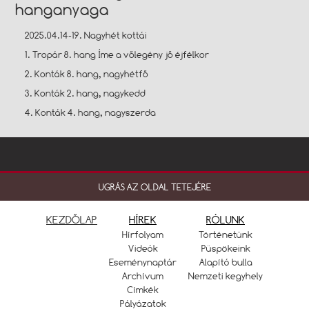
hanganyaga
2025.04.14-19. Nagyhét kottái
1. Tropár 8. hang Íme a vőlegény jő éjfélkor
2. Konták 8. hang, nagyhétfő
3. Konták 2. hang, nagykedd
4. Konták 4. hang, nagyszerda
UGRÁS AZ OLDAL TETEJÉRE
KEZDŐLAP
HÍREK
RÓLUNK
Hírfolyam
Történetünk
Videók
Püspökeink
Eseménynaptár
Alapító bulla
Archívum
Nemzeti kegyhely
Címkék
Pályázatok