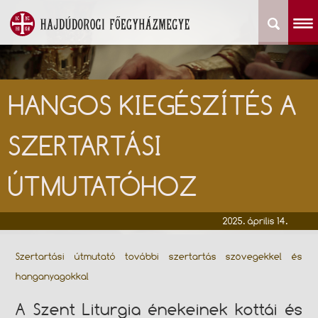
HANGOS KIEGÉSZÍTÉS A
SZERTARTÁSI
ÚTMUTATÓHOZ
2025. április 14.
Szertartási útmutató további szertartás szövegekkel és
hanganyagokkal
A Szent Liturgia énekeinek kottái és