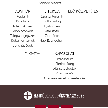
Benned bízom!
ADATTÁR
LITURGIA
ÉLŐ KÖZVETÍTÉS
Papjaink
Szertartásaink
Parókiák
Dallamvilág
Intézmények
Egyházi év
Alapítványok
Útmutató
Településjegyzék
Zsoltárok
Dokumentumok
Napi Evangélium
Beruházások
LELKIATYA
KAPCSOLAT
Imresszum
Elérhetőség
Ajánlott oldalak
Visszajelzés
Gyermekvédelmi bejelentés